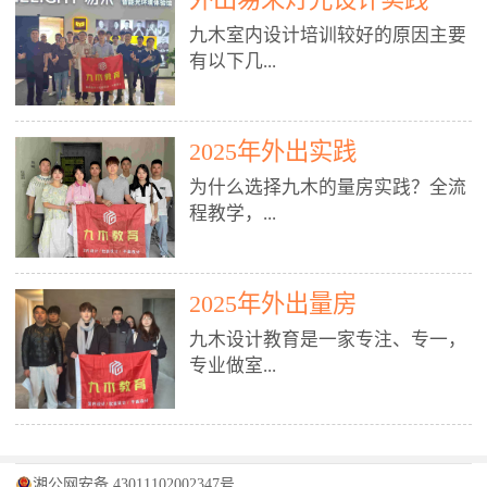
装施工图、深化图、节点大样、规
职授课，每月还在做真实项目。•
核心强项。• 课程完全贴合长沙本
范出图• 3DMAX+Vray：工装效果
九木室内设计培训较好的原因主要
不只教按钮操作，更讲建模逻辑、
地市场（户型、材料、工艺、客户
图、灯光、材质、商业空间表现•
有以下几...
材质真实感、灯光氛围、客户视
习惯），学完就能用。二、总监级
SU草图大师：快速建模、方案推敲
角、出图规范。• 创始人/艺术总监
全职师资，讲真东西• 老师都是10
• 酷家乐：快速出方案、全景图、
亲自带课，拿过行业金奖，懂设计
年+实战设计总监，全职授课，每
谈单展示• PS：效果图后期、方案
点： 1. 专注室内设计教育：是湖南
也懂市场。✅ 三、实战：3倍实操
2025年外出实践
月还在做真实项目。• 不只教软
排版、汇报PPT4. 材料与施工（工
唯一一家专业做室内设计教育的学
+真实项目，拒绝纸上谈兵• 实践课
件，更讲量房、谈单、预算、避
为什么选择九木的量房实践？全流
装最值钱的部分）• 工装常用材
校，专注设计教育20年，是专一、
时是理论3倍+，每周工地/材料市
坑、落地，都是一线经验。• 创始
程教学，...
料：地砖、石材、铝扣板、防火
专业、专注的高端室内设计培训品
场/家具馆实训。• 全程做真实项
人杨程老师亲自授课，拿过行业金
板、乳胶漆、木饰面、玻璃、不锈
牌，采用专业、实战的“理论加实
目：量房→CAD导入→SU建模
奖，懂设计也懂市场。三、实战为
钢• 施工工艺：吊顶、隔墙、地
践”教学模式，能从多方面培养室
→Enscape实时渲染→出图→谈单
王，拒绝纸上谈兵• 实践课时是理
从理论到落地 学习量房核心工
面、水电、防水、强弱电、消防改
内设计人才。2. 师资力量雄厚：由
2025年外出量房
→工地跟进。• 毕业至少15套SU模
论3倍+，每周工地/材料市场实
具：卷尺、激光测距仪、记录本
造• 成本控制：工装预算、报价、
10年以上经验的设计总监亲自授
型+10套高质量渲染图+3套完整方
训。• 学员全程参与真实项目：量
九木设计教育是一家专注、专一，
等，掌握“墙面平整度检测”“管道
损耗、工期管理• 工地实践：量
课，教师均为公司全职设计总监，
案，作品集直接求职。• 建模关联
房→CAD/酷家乐→拆单→预算→
专业做室...
定位”“空间动线规划”等实操技
房、现场交底、施工问题处理5. 方
在本行业从事设计工作8 - 10年以
CAD尺寸，渲染可预览材料/灯光/
谈单→工地跟进。• 毕业至少15套
巧。 结合CAD软件现场绘制原始
案设计能力（从0到完整方案）• 需
上。他们每月都有项目要做，能带
动线，提前发现落地问题。✅ 四、
施工图+3个完整案例，作品集直接
结构图，理解户型优缺点，为设计
求分析：客户定位、预算、风格、
领学生参与量房、谈单等实践活
课程：全链路，学完就是“会渲染
找工作。四、全链路课程，学完就
内设计培训的机构，拥有19年的丰
方案提供精准依据。工地实地教
功能• 平面布局：动线、分区、效
动，让学生学完可直接上岗，且对
的设计师”• 软件精通：SU建模（组
是设计师• 覆盖：软件（CAD/酷家
富经验。无论您是否有设计基础，
学，直面真实挑战 走进真实装修
率、合规• 风格设计：现代、极
学生认真负责。3. 教学模式多样：
件/场景/剖面/联动CAD）+
湘公网安备 43011102002347号