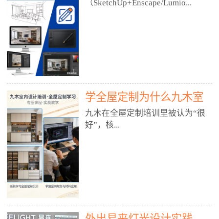
好？
（SketchUp+Enscape/Lumio...
厅、快餐店、奶茶店、火锅店等布
局、动线、后厨、消防、排烟、照
明、材料耐脏耐磨• 办公空间：开
n），九木之所以公认好，核心是
放式办公、会议室、接待区、茶水
只做室内、实战落地、全链路、本
间、强弱电规划• 酒店/民宿：大
地适配、总监带教、就业强，不是
堂、客房、走廊、布草间、消防疏
只教软件，而是教“能直接出图、
散• 商业店铺：服装店、美容院、
谈单、落地”的设计师能力。✅
网咖、展厅、培训机构• 公共空
学全屋定制为什么九木室
一、专一：20年只做室内，草图渲
间：展厅、会所、小型商业综合体
染是核心强项• 湖南少有的只做室
内设计培训机构好？
九木在全屋定制培训里被认为“很
2. 工装必备规范（非常关键）• 消
内设计培训的机构，不搞杂课，
好”，核...
防规范：疏散宽度、喷淋、烟感、
SketchUp+Enscape/Lumion是核心
防火分区、材料阻燃等级• 人体工
课程。• 课程完全贴合长沙本地市
程学：通道宽度、桌椅高度、动线
场：户型、材料、工艺、客户审
心是专注、实战、全链路、本地深
效率• 建筑规范：承重墙、梁位、
美、谈单习惯，学完就能用。• 不
耕、就业强，不是只教软件，而是
层高、设备井、强弱电、给排水•
教泛泛建模，只教室内定制/家装/
教“能直接上岗的设计师能力”。
工装制图标准：平面图、立面图、
工装的草图渲染逻辑。✅ 二、师
一、18年只做室内/全屋定制，够
节点大样、剖面图、材料表3. 全套
资：总监级全职，懂渲染更懂落地
专一• 湖南少有的只做室内设计培
软件技能（工装必备）• CAD：工
• 老师都是10年+实战设计总监，全
外出易来灯光设计实践
训的机构，不搞杂课，全屋定制是