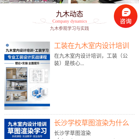
九木动态
Company dynamics
九木参观学习与实践
工装在九木室内设计培训
能学到东西吗?
在九木室内设计培训，工装（公
装）是核心...
模块之一，能学到非常系统、落
地、能直接用于工作的东西，不是
泛泛而谈，而是从规范、软件、材
料、施工到真实项目全链路覆盖。
下面给你讲得非常细、非常全面。
长沙学校草图渲染为什么
一、能学到什么（工装核心内容）
1. 工装类型全覆盖（真实商业空
九木室内设计培训机构
长沙学草图渲染
间）• 餐饮空间：中餐厅、西餐