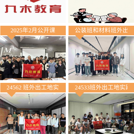
2025年2月公开课
公装班和材料班外出
24562 班外出工地实践
24533班外出工地实践