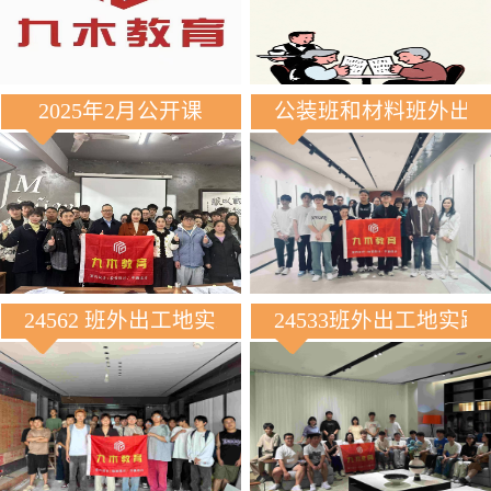
2025年2月公开课
公装班和材料班外出
24562 班外出工地实践
24533班外出工地实践