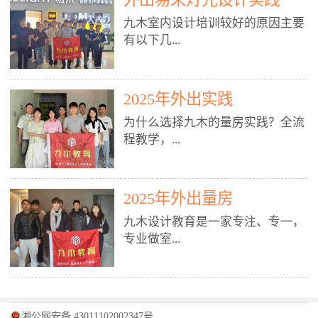
装施工图、深化图、节点大样、规
职授课，每月还在做真实项目。•
核心强项。• 课程完全贴合长沙本
范出图• 3DMAX+Vray：工装效果
九木室内设计培训较好的原因主要
不只教按钮操作，更讲建模逻辑、
地市场（户型、材料、工艺、客户
图、灯光、材质、商业空间表现•
有以下几...
材质真实感、灯光氛围、客户视
习惯），学完就能用。二、总监级
SU草图大师：快速建模、方案推敲
角、出图规范。• 创始人/艺术总监
全职师资，讲真东西• 老师都是10
• 酷家乐：快速出方案、全景图、
亲自带课，拿过行业金奖，懂设计
年+实战设计总监，全职授课，每
谈单展示• PS：效果图后期、方案
点： 1. 专注室内设计教育：是湖南
也懂市场。✅ 三、实战：3倍实操
2025年外出实践
月还在做真实项目。• 不只教软
排版、汇报PPT4. 材料与施工（工
唯一一家专业做室内设计教育的学
+真实项目，拒绝纸上谈兵• 实践课
件，更讲量房、谈单、预算、避
为什么选择九木的量房实践？全流
装最值钱的部分）• 工装常用材
校，专注设计教育20年，是专一、
时是理论3倍+，每周工地/材料市
坑、落地，都是一线经验。• 创始
程教学，...
料：地砖、石材、铝扣板、防火
专业、专注的高端室内设计培训品
场/家具馆实训。• 全程做真实项
人杨程老师亲自授课，拿过行业金
板、乳胶漆、木饰面、玻璃、不锈
牌，采用专业、实战的“理论加实
目：量房→CAD导入→SU建模
奖，懂设计也懂市场。三、实战为
钢• 施工工艺：吊顶、隔墙、地
践”教学模式，能从多方面培养室
→Enscape实时渲染→出图→谈单
王，拒绝纸上谈兵• 实践课时是理
从理论到落地 学习量房核心工
面、水电、防水、强弱电、消防改
内设计人才。2. 师资力量雄厚：由
2025年外出量房
→工地跟进。• 毕业至少15套SU模
论3倍+，每周工地/材料市场实
具：卷尺、激光测距仪、记录本
造• 成本控制：工装预算、报价、
10年以上经验的设计总监亲自授
型+10套高质量渲染图+3套完整方
训。• 学员全程参与真实项目：量
九木设计教育是一家专注、专一，
等，掌握“墙面平整度检测”“管道
损耗、工期管理• 工地实践：量
课，教师均为公司全职设计总监，
案，作品集直接求职。• 建模关联
房→CAD/酷家乐→拆单→预算→
专业做室...
定位”“空间动线规划”等实操技
房、现场交底、施工问题处理5. 方
在本行业从事设计工作8 - 10年以
CAD尺寸，渲染可预览材料/灯光/
谈单→工地跟进。• 毕业至少15套
巧。 结合CAD软件现场绘制原始
案设计能力（从0到完整方案）• 需
上。他们每月都有项目要做，能带
动线，提前发现落地问题。✅ 四、
施工图+3个完整案例，作品集直接
结构图，理解户型优缺点，为设计
求分析：客户定位、预算、风格、
领学生参与量房、谈单等实践活
课程：全链路，学完就是“会渲染
找工作。四、全链路课程，学完就
内设计培训的机构，拥有19年的丰
方案提供精准依据。工地实地教
功能• 平面布局：动线、分区、效
动，让学生学完可直接上岗，且对
的设计师”• 软件精通：SU建模（组
是设计师• 覆盖：软件（CAD/酷家
富经验。无论您是否有设计基础，
学，直面真实挑战 走进真实装修
率、合规• 风格设计：现代、极
学生认真负责。3. 教学模式多样：
件/场景/剖面/联动CAD）+
湘公网安备 43011102002347号