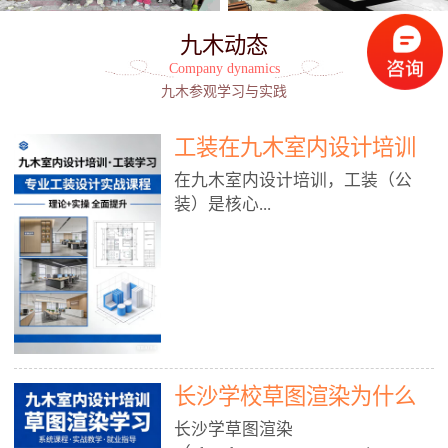
九木动态
Company dynamics
九木参观学习与实践
工装在九木室内设计培训
能学到东西吗?
在九木室内设计培训，工装（公
装）是核心...
模块之一，能学到非常系统、落
地、能直接用于工作的东西，不是
泛泛而谈，而是从规范、软件、材
料、施工到真实项目全链路覆盖。
下面给你讲得非常细、非常全面。
长沙学校草图渲染为什么
一、能学到什么（工装核心内容）
1. 工装类型全覆盖（真实商业空
九木室内设计培训机构
长沙学草图渲染
间）• 餐饮空间：中餐厅、西餐