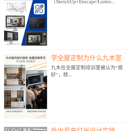
好？
（SketchUp+Enscape/Lumio...
厅、快餐店、奶茶店、火锅店等布
局、动线、后厨、消防、排烟、照
明、材料耐脏耐磨• 办公空间：开
n），九木之所以公认好，核心是
放式办公、会议室、接待区、茶水
只做室内、实战落地、全链路、本
间、强弱电规划• 酒店/民宿：大
地适配、总监带教、就业强，不是
堂、客房、走廊、布草间、消防疏
只教软件，而是教“能直接出图、
散• 商业店铺：服装店、美容院、
谈单、落地”的设计师能力。✅
网咖、展厅、培训机构• 公共空
学全屋定制为什么九木室
一、专一：20年只做室内，草图渲
间：展厅、会所、小型商业综合体
染是核心强项• 湖南少有的只做室
内设计培训机构好？
九木在全屋定制培训里被认为“很
2. 工装必备规范（非常关键）• 消
内设计培训的机构，不搞杂课，
好”，核...
防规范：疏散宽度、喷淋、烟感、
SketchUp+Enscape/Lumion是核心
防火分区、材料阻燃等级• 人体工
课程。• 课程完全贴合长沙本地市
程学：通道宽度、桌椅高度、动线
场：户型、材料、工艺、客户审
心是专注、实战、全链路、本地深
效率• 建筑规范：承重墙、梁位、
美、谈单习惯，学完就能用。• 不
耕、就业强，不是只教软件，而是
层高、设备井、强弱电、给排水•
教泛泛建模，只教室内定制/家装/
教“能直接上岗的设计师能力”。
工装制图标准：平面图、立面图、
工装的草图渲染逻辑。✅ 二、师
一、18年只做室内/全屋定制，够
节点大样、剖面图、材料表3. 全套
资：总监级全职，懂渲染更懂落地
专一• 湖南少有的只做室内设计培
软件技能（工装必备）• CAD：工
• 老师都是10年+实战设计总监，全
外出易来灯光设计实践
训的机构，不搞杂课，全屋定制是