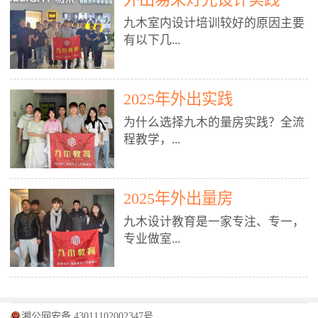
装施工图、深化图、节点大样、规
职授课，每月还在做真实项目。•
核心强项。• 课程完全贴合长沙本
范出图• 3DMAX+Vray：工装效果
九木室内设计培训较好的原因主要
不只教按钮操作，更讲建模逻辑、
地市场（户型、材料、工艺、客户
图、灯光、材质、商业空间表现•
有以下几...
材质真实感、灯光氛围、客户视
习惯），学完就能用。二、总监级
SU草图大师：快速建模、方案推敲
角、出图规范。• 创始人/艺术总监
全职师资，讲真东西• 老师都是10
• 酷家乐：快速出方案、全景图、
亲自带课，拿过行业金奖，懂设计
年+实战设计总监，全职授课，每
谈单展示• PS：效果图后期、方案
点： 1. 专注室内设计教育：是湖南
也懂市场。✅ 三、实战：3倍实操
2025年外出实践
月还在做真实项目。• 不只教软
排版、汇报PPT4. 材料与施工（工
唯一一家专业做室内设计教育的学
+真实项目，拒绝纸上谈兵• 实践课
件，更讲量房、谈单、预算、避
为什么选择九木的量房实践？全流
装最值钱的部分）• 工装常用材
校，专注设计教育20年，是专一、
时是理论3倍+，每周工地/材料市
坑、落地，都是一线经验。• 创始
程教学，...
料：地砖、石材、铝扣板、防火
专业、专注的高端室内设计培训品
场/家具馆实训。• 全程做真实项
人杨程老师亲自授课，拿过行业金
板、乳胶漆、木饰面、玻璃、不锈
牌，采用专业、实战的“理论加实
目：量房→CAD导入→SU建模
奖，懂设计也懂市场。三、实战为
钢• 施工工艺：吊顶、隔墙、地
践”教学模式，能从多方面培养室
→Enscape实时渲染→出图→谈单
王，拒绝纸上谈兵• 实践课时是理
从理论到落地 学习量房核心工
面、水电、防水、强弱电、消防改
内设计人才。2. 师资力量雄厚：由
2025年外出量房
→工地跟进。• 毕业至少15套SU模
论3倍+，每周工地/材料市场实
具：卷尺、激光测距仪、记录本
造• 成本控制：工装预算、报价、
10年以上经验的设计总监亲自授
型+10套高质量渲染图+3套完整方
训。• 学员全程参与真实项目：量
九木设计教育是一家专注、专一，
等，掌握“墙面平整度检测”“管道
损耗、工期管理• 工地实践：量
课，教师均为公司全职设计总监，
案，作品集直接求职。• 建模关联
房→CAD/酷家乐→拆单→预算→
专业做室...
定位”“空间动线规划”等实操技
房、现场交底、施工问题处理5. 方
在本行业从事设计工作8 - 10年以
CAD尺寸，渲染可预览材料/灯光/
谈单→工地跟进。• 毕业至少15套
巧。 结合CAD软件现场绘制原始
案设计能力（从0到完整方案）• 需
上。他们每月都有项目要做，能带
动线，提前发现落地问题。✅ 四、
施工图+3个完整案例，作品集直接
结构图，理解户型优缺点，为设计
求分析：客户定位、预算、风格、
领学生参与量房、谈单等实践活
课程：全链路，学完就是“会渲染
找工作。四、全链路课程，学完就
内设计培训的机构，拥有19年的丰
方案提供精准依据。工地实地教
功能• 平面布局：动线、分区、效
动，让学生学完可直接上岗，且对
的设计师”• 软件精通：SU建模（组
是设计师• 覆盖：软件（CAD/酷家
富经验。无论您是否有设计基础，
学，直面真实挑战 走进真实装修
率、合规• 风格设计：现代、极
学生认真负责。3. 教学模式多样：
件/场景/剖面/联动CAD）+
湘公网安备 43011102002347号