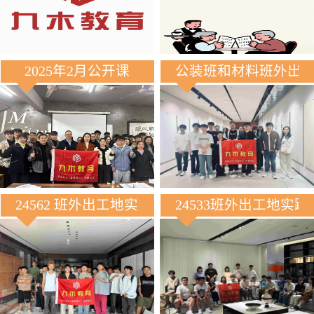
2025年2月公开课
公装班和材料班外出
24562 班外出工地实践
24533班外出工地实践