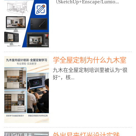
好？
（SketchUp+Enscape/Lumio...
厅、快餐店、奶茶店、火锅店等布
局、动线、后厨、消防、排烟、照
明、材料耐脏耐磨• 办公空间：开
n），九木之所以公认好，核心是
放式办公、会议室、接待区、茶水
只做室内、实战落地、全链路、本
间、强弱电规划• 酒店/民宿：大
地适配、总监带教、就业强，不是
堂、客房、走廊、布草间、消防疏
只教软件，而是教“能直接出图、
散• 商业店铺：服装店、美容院、
谈单、落地”的设计师能力。✅
网咖、展厅、培训机构• 公共空
学全屋定制为什么九木室
一、专一：20年只做室内，草图渲
间：展厅、会所、小型商业综合体
染是核心强项• 湖南少有的只做室
内设计培训机构好？
九木在全屋定制培训里被认为“很
2. 工装必备规范（非常关键）• 消
内设计培训的机构，不搞杂课，
好”，核...
防规范：疏散宽度、喷淋、烟感、
SketchUp+Enscape/Lumion是核心
防火分区、材料阻燃等级• 人体工
课程。• 课程完全贴合长沙本地市
程学：通道宽度、桌椅高度、动线
场：户型、材料、工艺、客户审
心是专注、实战、全链路、本地深
效率• 建筑规范：承重墙、梁位、
美、谈单习惯，学完就能用。• 不
耕、就业强，不是只教软件，而是
层高、设备井、强弱电、给排水•
教泛泛建模，只教室内定制/家装/
教“能直接上岗的设计师能力”。
工装制图标准：平面图、立面图、
工装的草图渲染逻辑。✅ 二、师
一、18年只做室内/全屋定制，够
节点大样、剖面图、材料表3. 全套
资：总监级全职，懂渲染更懂落地
专一• 湖南少有的只做室内设计培
软件技能（工装必备）• CAD：工
• 老师都是10年+实战设计总监，全
外出易来灯光设计实践
训的机构，不搞杂课，全屋定制是