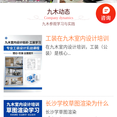
九木动态
Company dynamics
九木参观学习与实践
工装在九木室内设计培训
能学到东西吗?
在九木室内设计培训，工装（公
装）是核心...
模块之一，能学到非常系统、落
地、能直接用于工作的东西，不是
泛泛而谈，而是从规范、软件、材
料、施工到真实项目全链路覆盖。
下面给你讲得非常细、非常全面。
长沙学校草图渲染为什么
一、能学到什么（工装核心内容）
1. 工装类型全覆盖（真实商业空
九木室内设计培训机构
长沙学草图渲染
间）• 餐饮空间：中餐厅、西餐