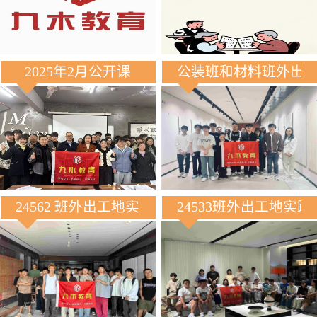
2025年2月公开课
公装班和材料班外出
24562 班外出工地实践
24533班外出工地实践