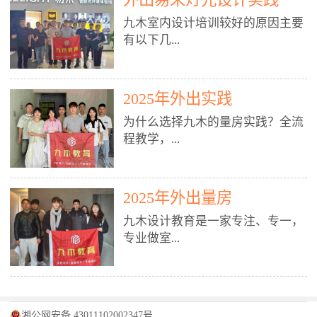
装施工图、深化图、节点大样、规
职授课，每月还在做真实项目。•
核心强项。• 课程完全贴合长沙本
范出图• 3DMAX+Vray：工装效果
九木室内设计培训较好的原因主要
不只教按钮操作，更讲建模逻辑、
地市场（户型、材料、工艺、客户
图、灯光、材质、商业空间表现•
有以下几...
材质真实感、灯光氛围、客户视
习惯），学完就能用。二、总监级
SU草图大师：快速建模、方案推敲
角、出图规范。• 创始人/艺术总监
全职师资，讲真东西• 老师都是10
• 酷家乐：快速出方案、全景图、
亲自带课，拿过行业金奖，懂设计
年+实战设计总监，全职授课，每
谈单展示• PS：效果图后期、方案
点： 1. 专注室内设计教育：是湖南
也懂市场。✅ 三、实战：3倍实操
2025年外出实践
月还在做真实项目。• 不只教软
排版、汇报PPT4. 材料与施工（工
唯一一家专业做室内设计教育的学
+真实项目，拒绝纸上谈兵• 实践课
件，更讲量房、谈单、预算、避
为什么选择九木的量房实践？全流
装最值钱的部分）• 工装常用材
校，专注设计教育20年，是专一、
时是理论3倍+，每周工地/材料市
坑、落地，都是一线经验。• 创始
程教学，...
料：地砖、石材、铝扣板、防火
专业、专注的高端室内设计培训品
场/家具馆实训。• 全程做真实项
人杨程老师亲自授课，拿过行业金
板、乳胶漆、木饰面、玻璃、不锈
牌，采用专业、实战的“理论加实
目：量房→CAD导入→SU建模
奖，懂设计也懂市场。三、实战为
钢• 施工工艺：吊顶、隔墙、地
践”教学模式，能从多方面培养室
→Enscape实时渲染→出图→谈单
王，拒绝纸上谈兵• 实践课时是理
从理论到落地 学习量房核心工
面、水电、防水、强弱电、消防改
内设计人才。2. 师资力量雄厚：由
2025年外出量房
→工地跟进。• 毕业至少15套SU模
论3倍+，每周工地/材料市场实
具：卷尺、激光测距仪、记录本
造• 成本控制：工装预算、报价、
10年以上经验的设计总监亲自授
型+10套高质量渲染图+3套完整方
训。• 学员全程参与真实项目：量
九木设计教育是一家专注、专一，
等，掌握“墙面平整度检测”“管道
损耗、工期管理• 工地实践：量
课，教师均为公司全职设计总监，
案，作品集直接求职。• 建模关联
房→CAD/酷家乐→拆单→预算→
专业做室...
定位”“空间动线规划”等实操技
房、现场交底、施工问题处理5. 方
在本行业从事设计工作8 - 10年以
CAD尺寸，渲染可预览材料/灯光/
谈单→工地跟进。• 毕业至少15套
巧。 结合CAD软件现场绘制原始
案设计能力（从0到完整方案）• 需
上。他们每月都有项目要做，能带
动线，提前发现落地问题。✅ 四、
施工图+3个完整案例，作品集直接
结构图，理解户型优缺点，为设计
求分析：客户定位、预算、风格、
领学生参与量房、谈单等实践活
课程：全链路，学完就是“会渲染
找工作。四、全链路课程，学完就
内设计培训的机构，拥有19年的丰
方案提供精准依据。工地实地教
功能• 平面布局：动线、分区、效
动，让学生学完可直接上岗，且对
的设计师”• 软件精通：SU建模（组
是设计师• 覆盖：软件（CAD/酷家
富经验。无论您是否有设计基础，
学，直面真实挑战 走进真实装修
率、合规• 风格设计：现代、极
学生认真负责。3. 教学模式多样：
件/场景/剖面/联动CAD）+
湘公网安备 43011102002347号