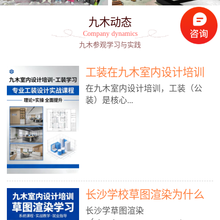
九木动态
Company dynamics
九木参观学习与实践
工装在九木室内设计培训
能学到东西吗?
在九木室内设计培训，工装（公
装）是核心...
模块之一，能学到非常系统、落
地、能直接用于工作的东西，不是
泛泛而谈，而是从规范、软件、材
料、施工到真实项目全链路覆盖。
下面给你讲得非常细、非常全面。
长沙学校草图渲染为什么
一、能学到什么（工装核心内容）
1. 工装类型全覆盖（真实商业空
九木室内设计培训机构
长沙学草图渲染
间）• 餐饮空间：中餐厅、西餐