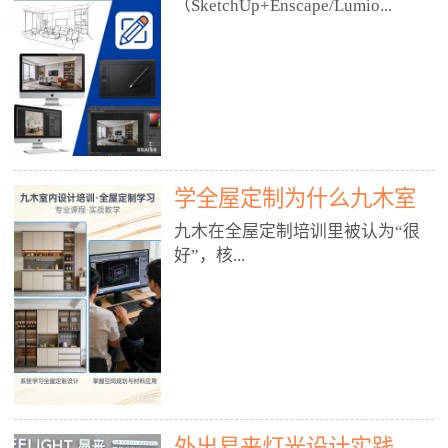
好？
（SketchUp+Enscape/Lumio...
厅、快餐店、奶茶店、火锅店等布
局、动线、后厨、消防、排烟、照
明、材料耐脏耐磨• 办公空间：开
n），九木之所以公认好，核心是
放式办公、会议室、接待区、茶水
只做室内、实战落地、全链路、本
间、强弱电规划• 酒店/民宿：大
地适配、总监带教、就业强，不是
堂、客房、走廊、布草间、消防疏
只教软件，而是教“能直接出图、
散• 商业店铺：服装店、美容院、
谈单、落地”的设计师能力。✅
网咖、展厅、培训机构• 公共空
学全屋定制为什么九木室
一、专一：20年只做室内，草图渲
间：展厅、会所、小型商业综合体
染是核心强项• 湖南少有的只做室
内设计培训机构好？
九木在全屋定制培训里被认为“很
2. 工装必备规范（非常关键）• 消
内设计培训的机构，不搞杂课，
好”，核...
防规范：疏散宽度、喷淋、烟感、
SketchUp+Enscape/Lumion是核心
防火分区、材料阻燃等级• 人体工
课程。• 课程完全贴合长沙本地市
程学：通道宽度、桌椅高度、动线
场：户型、材料、工艺、客户审
心是专注、实战、全链路、本地深
效率• 建筑规范：承重墙、梁位、
美、谈单习惯，学完就能用。• 不
耕、就业强，不是只教软件，而是
层高、设备井、强弱电、给排水•
教泛泛建模，只教室内定制/家装/
教“能直接上岗的设计师能力”。
工装制图标准：平面图、立面图、
工装的草图渲染逻辑。✅ 二、师
一、18年只做室内/全屋定制，够
节点大样、剖面图、材料表3. 全套
资：总监级全职，懂渲染更懂落地
专一• 湖南少有的只做室内设计培
软件技能（工装必备）• CAD：工
• 老师都是10年+实战设计总监，全
外出易来灯光设计实践
训的机构，不搞杂课，全屋定制是