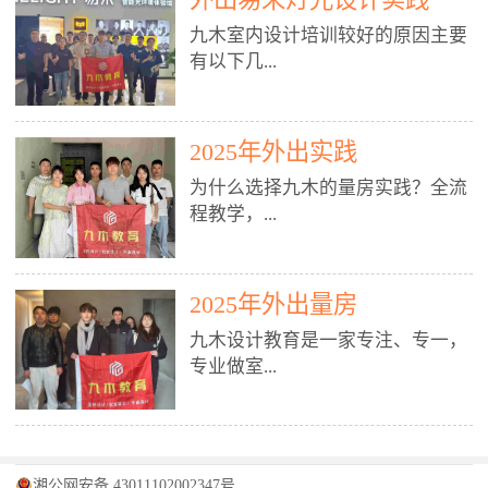
装施工图、深化图、节点大样、规
职授课，每月还在做真实项目。•
核心强项。• 课程完全贴合长沙本
范出图• 3DMAX+Vray：工装效果
九木室内设计培训较好的原因主要
不只教按钮操作，更讲建模逻辑、
地市场（户型、材料、工艺、客户
图、灯光、材质、商业空间表现•
有以下几...
材质真实感、灯光氛围、客户视
习惯），学完就能用。二、总监级
SU草图大师：快速建模、方案推敲
角、出图规范。• 创始人/艺术总监
全职师资，讲真东西• 老师都是10
• 酷家乐：快速出方案、全景图、
亲自带课，拿过行业金奖，懂设计
年+实战设计总监，全职授课，每
谈单展示• PS：效果图后期、方案
点： 1. 专注室内设计教育：是湖南
也懂市场。✅ 三、实战：3倍实操
2025年外出实践
月还在做真实项目。• 不只教软
排版、汇报PPT4. 材料与施工（工
唯一一家专业做室内设计教育的学
+真实项目，拒绝纸上谈兵• 实践课
件，更讲量房、谈单、预算、避
为什么选择九木的量房实践？全流
装最值钱的部分）• 工装常用材
校，专注设计教育20年，是专一、
时是理论3倍+，每周工地/材料市
坑、落地，都是一线经验。• 创始
程教学，...
料：地砖、石材、铝扣板、防火
专业、专注的高端室内设计培训品
场/家具馆实训。• 全程做真实项
人杨程老师亲自授课，拿过行业金
板、乳胶漆、木饰面、玻璃、不锈
牌，采用专业、实战的“理论加实
目：量房→CAD导入→SU建模
奖，懂设计也懂市场。三、实战为
钢• 施工工艺：吊顶、隔墙、地
践”教学模式，能从多方面培养室
→Enscape实时渲染→出图→谈单
王，拒绝纸上谈兵• 实践课时是理
从理论到落地 学习量房核心工
面、水电、防水、强弱电、消防改
内设计人才。2. 师资力量雄厚：由
2025年外出量房
→工地跟进。• 毕业至少15套SU模
论3倍+，每周工地/材料市场实
具：卷尺、激光测距仪、记录本
造• 成本控制：工装预算、报价、
10年以上经验的设计总监亲自授
型+10套高质量渲染图+3套完整方
训。• 学员全程参与真实项目：量
九木设计教育是一家专注、专一，
等，掌握“墙面平整度检测”“管道
损耗、工期管理• 工地实践：量
课，教师均为公司全职设计总监，
案，作品集直接求职。• 建模关联
房→CAD/酷家乐→拆单→预算→
专业做室...
定位”“空间动线规划”等实操技
房、现场交底、施工问题处理5. 方
在本行业从事设计工作8 - 10年以
CAD尺寸，渲染可预览材料/灯光/
谈单→工地跟进。• 毕业至少15套
巧。 结合CAD软件现场绘制原始
案设计能力（从0到完整方案）• 需
上。他们每月都有项目要做，能带
动线，提前发现落地问题。✅ 四、
施工图+3个完整案例，作品集直接
结构图，理解户型优缺点，为设计
求分析：客户定位、预算、风格、
领学生参与量房、谈单等实践活
课程：全链路，学完就是“会渲染
找工作。四、全链路课程，学完就
内设计培训的机构，拥有19年的丰
方案提供精准依据。工地实地教
功能• 平面布局：动线、分区、效
动，让学生学完可直接上岗，且对
的设计师”• 软件精通：SU建模（组
是设计师• 覆盖：软件（CAD/酷家
富经验。无论您是否有设计基础，
学，直面真实挑战 走进真实装修
率、合规• 风格设计：现代、极
学生认真负责。3. 教学模式多样：
件/场景/剖面/联动CAD）+
湘公网安备 43011102002347号