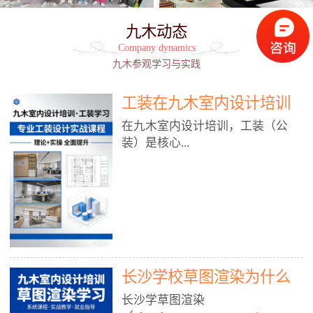
九木动态
Company dynamics
九木参观学习与实践
工装在九木室内设计培训
能学到东西吗?
在九木室内设计培训，工装（公
装）是核心...
模块之一，能学到非常系统、落
地、能直接用于工作的东西，不是
泛泛而谈，而是从规范、软件、材
料、施工到真实项目全链路覆盖。
下面给你讲得非常细、非常全面。
长沙学校草图渲染为什么
一、能学到什么（工装核心内容）
1. 工装类型全覆盖（真实商业空
九木室内设计培训机构
长沙学草图渲染
间）• 餐饮空间：中餐厅、西餐