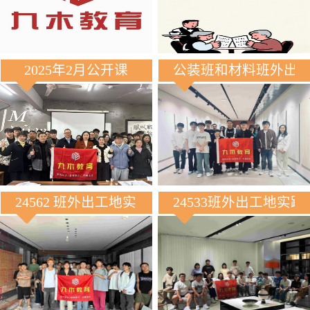
2025年2月公开课
公装班和材料班外出
24562 班外出工地实践
24533班外出工地实践