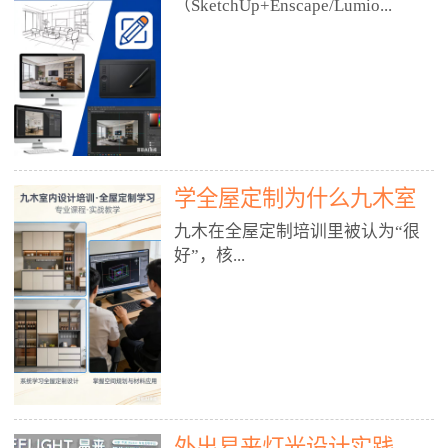
好？
（SketchUp+Enscape/Lumio...
厅、快餐店、奶茶店、火锅店等布
局、动线、后厨、消防、排烟、照
明、材料耐脏耐磨• 办公空间：开
n），九木之所以公认好，核心是
放式办公、会议室、接待区、茶水
只做室内、实战落地、全链路、本
间、强弱电规划• 酒店/民宿：大
地适配、总监带教、就业强，不是
堂、客房、走廊、布草间、消防疏
只教软件，而是教“能直接出图、
散• 商业店铺：服装店、美容院、
谈单、落地”的设计师能力。✅
网咖、展厅、培训机构• 公共空
学全屋定制为什么九木室
一、专一：20年只做室内，草图渲
间：展厅、会所、小型商业综合体
染是核心强项• 湖南少有的只做室
内设计培训机构好？
九木在全屋定制培训里被认为“很
2. 工装必备规范（非常关键）• 消
内设计培训的机构，不搞杂课，
好”，核...
防规范：疏散宽度、喷淋、烟感、
SketchUp+Enscape/Lumion是核心
防火分区、材料阻燃等级• 人体工
课程。• 课程完全贴合长沙本地市
程学：通道宽度、桌椅高度、动线
场：户型、材料、工艺、客户审
心是专注、实战、全链路、本地深
效率• 建筑规范：承重墙、梁位、
美、谈单习惯，学完就能用。• 不
耕、就业强，不是只教软件，而是
层高、设备井、强弱电、给排水•
教泛泛建模，只教室内定制/家装/
教“能直接上岗的设计师能力”。
工装制图标准：平面图、立面图、
工装的草图渲染逻辑。✅ 二、师
一、18年只做室内/全屋定制，够
节点大样、剖面图、材料表3. 全套
资：总监级全职，懂渲染更懂落地
专一• 湖南少有的只做室内设计培
软件技能（工装必备）• CAD：工
• 老师都是10年+实战设计总监，全
外出易来灯光设计实践
训的机构，不搞杂课，全屋定制是