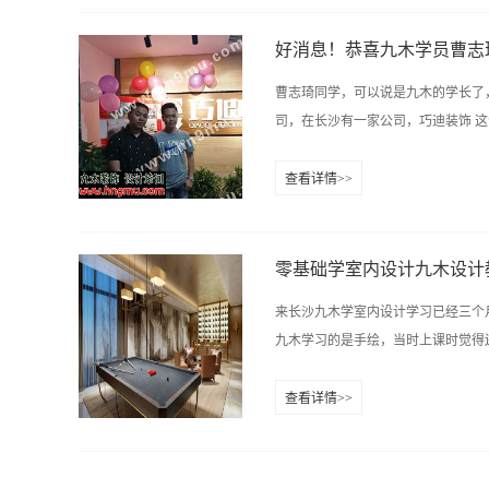
没有遗憾，不来，自己倒还是会觉得
习，整体感觉还算可以吧！我觉得喻
好消息！恭喜九木学员曹志
图相对来说有点慢，心里知道怎么画
曹志琦同学，可以说是九木的学长了
多多练习，包括一些细节方面也要多
司，在长沙有一家公司，巧迪装饰 这个
懂整个工程材料的特征、性能和用途
了，当然我觉得，太多的东西还是靠
查看详情>>
装修是没有标准的，没有一个行业内
日开业大吉！希望广大九木学员以此
格也是不一样的，所以作为设计师，
的不断发展，材料工艺的不断更新，我
零基础学室内设计九木设计
来长沙九木学室内设计学习已经三个
九木学习的是手绘，当时上课时觉得还
查看详情>>
，线条等，时间一天天过去，我们的手
CAD培训学习好简单的，看视频都
持不下去了，后来上了杨老师的课，