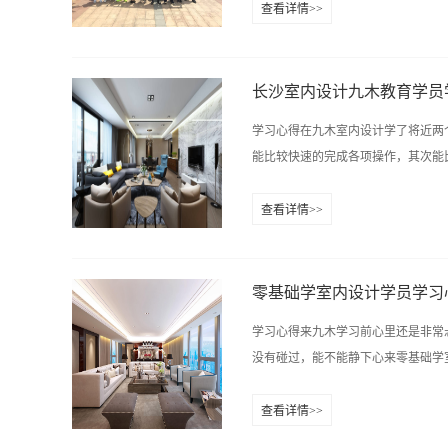
查看详情>>
存在很多的疑问，还需要了解和掌握
迷失方向的失落感。慢慢的我意识到
次最正确的选择，从我决定要从零基
长沙室内设计九木教育学员
长、说短不短，但就是这简单的三个
学习心得在九木室内设计学了将近两
这一切都离不开九木这个大家庭，更
能比较快速的完成各项操作，其次能比
师：印老师、喻老师。印老师是一位
业，专业得让大家心服口服；私底下
查看详情>>
大家喜欢，给枯燥的学习增添了不少
点不足：一、对于一些细节没有处理
检查，而且会告诉每一个同学的不足
如何表达。三、由于没有太多设计概
有学’。九木是一个很不错的学校，“山
不好的设计，或者小户型时，平面布
零基础学室内设计学员学习
在设计方面的提升有了飞跃的提升；
学习心得来九木学习前心里还是非常
师非常专业很有耐心；CAD的话虽
没有碰过，能不能静下心来零基础学室
面图、剖面图、吊顶图这些我都能画
题。需大量练习，多请教老师
查看详情>>
自己心里是这么想的，既然对自己的