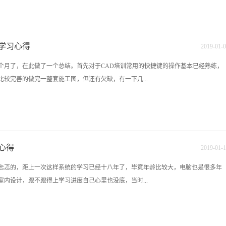
的太多，自身感觉很困顿并且劳累，而且始终伴随着紧迫感，和在一个庞大的体系中
我要学习，我需要更加深入的去了解“室内设计”。来到九木设计培训学校是我做出一
础学室内设计、学好室内设计开始，九木可以给我想要的知识，三个月的学习说长不
学习心得
2019
-
01
-
0
月让我成长了不少，不仅专业熟练了、性格也转变了；生活规律都慢慢走向了正轨，
个月了，在此做了一个总结。首先对于CAD培训常用的快捷键的操作基本已经熟练，
离不开一群志同道合的可爱同学们。最最要提到的还是两位善教博学又有耐心的老
较完善的做完一整套施工图，但还有欠缺，有一下几...
非常值得敬畏的老师，不管是在生活还是工作都是一个非常完美的人。工作中兢兢业
更是我们的好朋友。喻老师也是一位非常厉害的老师，而且严肃中自带幽默感，深受
的乐趣，大家学起来都非常带感，欢声笑语连绵不绝。每一次作业，他都会认认真真
好。二、对于一些施工工艺方面可能不太清楚，在画一些稍微复杂的图时，就会不知
，非常有责任感，很值得我们学习，私底下和同学们打成一片，俗称‘学中有玩，玩中
念，对于吊顶造型、背景墙等造型不知如何画，需多看、多练习。四、对于一些户型
好、水好、人好”我相信...
局图做的不好、还有一些尺寸把握的不好。这两个月的学习成就也是非常多的，让我
心得
2019
-
01
-
1
第一个月学的是手绘，我觉得我画的很不错，我在色彩、透视方面都掌握的很好，老
忐忑的，距上一次这样系统的学习已经十八年了，毕竟年龄比较大，电脑也是很多年
然还不是特别熟练，但是基本的软件操作我都学会了，我能画出一套完整的施工图，立
内设计，跟不跟得上学习进度自己心里也没底，当时...
出来。总而言之，目前练习量太少，还有很多问题没有发现，也导致产生上述这些问
。 ...
现状不满那就来学吧！不要犹豫，来了，不管以后的路怎么样，能不能学到东西自己