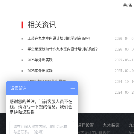
共
7
条
幸运的是我遇到了一群又逗逼有可爱
我，真好。现在学习CAD已经快两
我们杨老师也是个非常负责任的老师
相关资讯
止。 老师也是个很逗，平时我们都
学的话调节气氛，让我们上课没那么
工装在九木室内设计培训能学到东西吗?
2026
-
04
-
0
我们一起进步，认真对待接下来的课
学全屋定制为什么九木室内设计培训机构好？
2026
-
03
-
3
2025年外出实践
2025
-
05
-
1
2025年外出实践
2025
-
02
-
2
24669班CAD班外出量房
2024
-
10
-
1
请您留言
2024.5.29材料班外出实训
2024
-
05
-
2
感谢您的关注，当前客服人员不在
线，请填写一下您的信息，我们会
尽快和您联系。
关于我们
课程设置
九木装饰
九
公司简介
室内设计学历班
现代
多