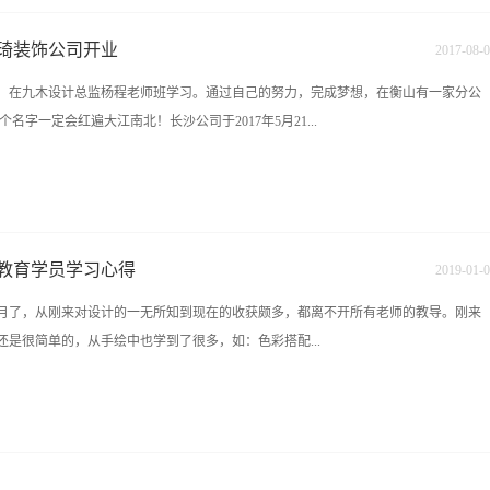
后悔，我自己想学的东西不去受任何外来因素的影响。经过CAD这一个多月来的学
老师讲的很详细的，理论和实践相结合，材料工艺方面多多少少通俗易懂，但CAD画
琦装饰公司开业
2017
-
08
-
0
，但对电脑不是太熟练，速度提不上来，快捷键也不太会熟练运用，这个还得靠以后
，在九木设计总监杨程老师班学习。通过自己的努力，完成梦想，在衡山有一家分公
注意。室内装修是个系统工程，CAD施工图要画好：（CAD培训）一、要熟悉材料，
名字一定会红遍大江南北！长沙公司于2017年5月21...
，什么地方用什么材料更好。二、懂所有的施工，水电泥木油的工艺都能熟悉是最好
我们以后在实践当中才能去体会，去学习和累积经验，出血阶段不要过于着急。室内
的定性概论，老师也说过，十个人有十个人的想法和看法，每个设计师设计出来的风
为榜样，还有很多自己创业开公司的，我们会一一与大家共勉.
在整个的设计过程中，很多地方能发挥自己想象去思考的东西太多太多了，随着社会
们的思维也要也要不断...
教育学员学习心得
2019
-
01
-
0
月了，从刚来对设计的一无所知到现在的收获颇多，都离不开所有老师的教导。刚来
是很简单的，从手绘中也学到了很多，如：色彩搭配...
绘课程结束了。接下来学习的CAD,在还没有接触CAD的时候，经常有人跟我说
能学会，在来之前，我自己也找视频看过，可能我天生对电脑不敏感，没看几分钟就坚
当上第一节课的时候，我就真的懵了，到后来讲到空间概念的东西就更加不懂了，但