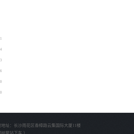
1
4
3
6
0
0
校地址：长沙雨花区香樟路云集国际大厦11楼
樟树屋站下车 ）