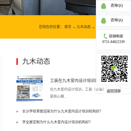
咨询QQ
咨询QQ
您现在的位置：
首页
→
九木动态
→
校友故事
0731-84822339
九木动态
更多>>
工装在九木室内设计培训能学到东西吗?
在九木室内设计培训，工装（公装）
返回顶部
是核心模...
长沙学校草图渲染为什么九木室内设计培训机构好？
块之一，能学到非常系统、落地、能
学全屋定制为什么九木室内设计培训机构好？
直接用于工作的东西，不是泛泛而