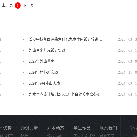
上一页
1
下一页
的同学，虽然平时我对他们很粗暴但每次我有什么不动的时候，他们都会很耐心的教
个月了，学到的东西很多，也慢慢能画出一整套的施工图了，虽然还是会出点小差错，
，每次讲完一个新的东西，都会反复问我们会不会，直到我们每个人都弄懂，理解为
私下叫他老杨，他也经常跟我们开玩笑，我们上课无聊时时不时讲一句能逗笑全班同
枯燥。 很高兴来到九木，遇见这些老师和同学们，在这里有一句很官方的话："让
1
长沙学校草图渲染为什么九木室内设计培训机构好？
2026
-
03
-
3
程，哈哈哈！”
0
外出易来灯光设计实践
2025
-
05
-
1
3
2025年外出量房
2025
-
03
-
0
0
2024年材料班实践
2024
-
11
-
0
6
2024年9月外出实践
2024
-
09
-
1
9
九木室内设计培训24553班李自健美术馆参观
2024
-
04
-
1
木优势
师资力量
九木动态
学生作品
联系我们
学
元化教学
杨程
校园活动
学员手绘作品
联系方式
（