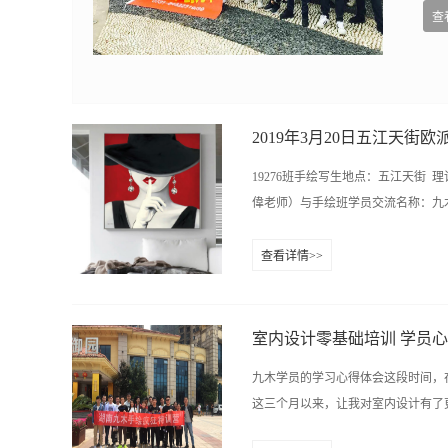
查
2019年3月20日五江天街
19276班手绘写生地点：五江天街
偉老师）与手绘班学员交流名称：九木设计培
查看详情>>
13467515852 魏老师：0731-8482
http://www.hn9mu.com学
室内设计零基础培训 学员
九木学员的学习心得体会这段时间，
这三个月以来，让我对室内设计有了更