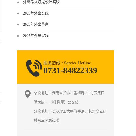
谈，而是从规范、软件、材料、施工
外出易来灯光设计实践
到真实项目全链路覆盖。下面给你讲
2025年外出实践
得非常细、非常全面。一、能学到什
么（工装核心内容）1. 工装类型全覆
2025年外出量房
盖（真实商业空间）• 餐饮空间：中餐
2025年外出实践
厅、西餐厅、快餐店、奶茶店、火锅
1
店等布局、动线、后厨、消防、排
烟、照明、材料耐脏耐磨• 办公空间：
开放式办公、会议室、接待区、茶
服务热线 / Service Hotline
水...
0731-84822339
总校地址：湖南省长沙市香樟路255号云集国
际大厦----（樟树屋）公交站
1
分校地址：长沙理工大学教学点，长沙高云建
材东三区2栋2楼