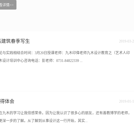
看详情>>
欧派建筑春季写生
2019
-
03
-
2
 理论与实践相结合时间：3月20日授课老师：九木印偉老师九木设计教育之（艺术人印
训中心咨询电话：彭老师：0731-84822339 ...
2319 15387487149在线咨询QQ:1226652874 1006620556 九木教育培训中心官网：
校地址：长沙雨花区香樟路云集国际大厦11楼（樟树屋站下车）
心得体会
2019
-
01
-
1
在九木的学习让我倍感荣幸。因为让我认识了很多心的朋友，还有善教博学的老师，
深一步的了解。从了解到从事设计这一行开始，其实...