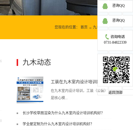
咨询QQ
咨询QQ
您现在的位置：
首页
→
九木动态
→
0731-84822339
九木动态
6
更多>>
工装在九木室内设计培训能学到东西吗?
在九木室内设计培训，工装（公装）
返回顶部
是核心模...
长沙学校草图渲染为什么九木室内设计培训机构好？
块之一，能学到非常系统、落地、能
0
学全屋定制为什么九木室内设计培训机构好？
直接用于工作的东西，不是泛泛而