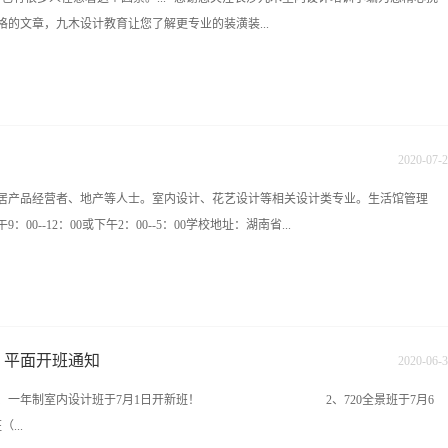
饰及家具设计的主要材料；其次是对于结构或机械组织的暴露，如把室内水管、风管
格的文章，九木设计教育让您了解更专业的装潢装...
零件的家用电器；在功能上强调现代居室的视听功能或自动化设施，家用电器为主要
术品均为抽象艺术风格。风格派是本世纪初以荷兰为中心的现代艺术流派，严格地
认为艺术应消除与任何自然物体的联系，只有点、线、面等最小视觉元素和原色是真
含：装修技巧、家居风水和室内设计案例。1、白羊座 后现代风格喜欢出风头的羊儿
室内设计方面的代表人物是木工出身的里特威尔德，他将风格派的思想充分表达在家
。后现代风格强调建筑及室内装潢应具有历史的延续性，但又不拘泥于传统的逻辑思
出现使包豪斯的艺术思...
失品味。白羊比较喜欢在家中接待友人，这种装修风格能让白羊在接待友人时面子十
2020
-
07
-
2
的家居设计会给金牛一种不踏实的感觉。金牛的生活习惯比较传统，平时也喜欢一些比
居产品经营者、地产等人士。室内设计、花艺设计等相关设计类专业。生活馆管理
说家居环境一定要舒适，为了美观缔造华而不实的装饰环境会让金牛很别扭，中国传
0--12：00或下午2：00--5：00学校地址：湖南省...
气质，对金牛来说再适合不过。3、双子座 古罗马风格与双子匹配的事物最重要的就
华、壮丽为特色。想象力丰富的双子可能会喜欢古罗马装饰风格中充满趣味性的罗马
能为双子的家居生活增添情趣。4、巨蟹座 洛可可风格巨蟹对居住环境要求不高，但
（樟树屋公交站下车）陈设艺术是一种状态，是一种语言，是活的艺术，通过艺术的表
适。家是巨蟹最眷恋的地方。洛可可风格的总体特征是轻盈、华丽、精致、细腻。明
彩，弱化冷硬感和疏离感。三分靠硬装，七分靠软装。由此可见软装的重要性。软装
的感觉。5...
、窗帘、地毯、挂画、花艺、饰品、绿植等多种元素的选择、设计和定制。室内设计
内、平面开班通知
2020
-
06
-
3
以及与空间主题的协调性。软装不仅是一种陈设搭配、更是一种生活态度和穿着打扮
半年制、一年制室内设计班于7月1日开新班！ 2、720全景班于7月6
贵程度，也不仅是品牌热度，而是一种从骨子里透出的那一份人格。可以从5大方面
...
，产品思维：好多初级理解软装设计的人，都是将室内可以活动的产品就做软装设