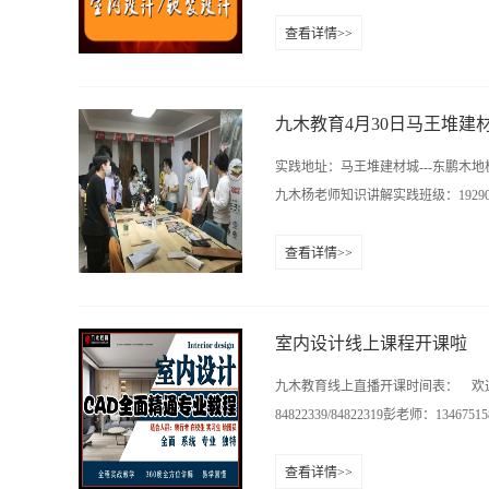
计，包含家居、画品、布艺、饰物、
查看详情>>
陈设艺术：对产品运用熟知以后，最
材料工艺预算）于7月6日（下周一）
内联都可以根据陈设突显出来，这也
小班制授课！6、设计提升班（别墅公
术：视觉是在空间环境里对人最直接..
正在火热报名中！8、平面设计ps班、
九木教育4月30日马王堆建
8、平面设计ps特训班，小班制授课
实践地址：马王堆建材城---东鹏
在火热报名中！11、平面设计软件套餐
九木杨老师知识讲解实践班级：19290
学员做好上课准备，还在咨询等待的学员
13467515852彭老师地址：长沙雨
查看详情>>
-84822339 13467515852 魏老师：
训中心官网：http://www.hn9
室内设计线上课程开课啦
九木教育线上直播开课时间表： 欢迎
84822339/84822319彭老师：134
查看详情>>