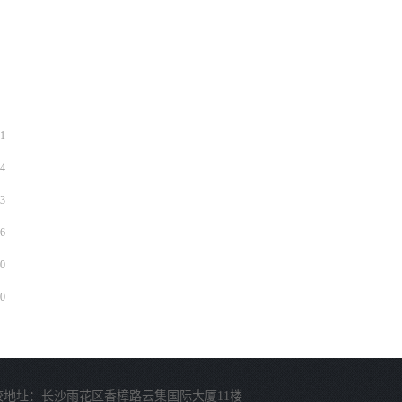
1
4
3
6
0
0
校地址：长沙雨花区香樟路云集国际大厦11楼