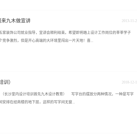
的效率更高，真正以挥设计的价值。 cad课程会通过案例实操的方式教会学员
绘制，衣柜设计，橱柜设计，玄关设计，酒柜设计，鞋柜设计，榻榻米，衣帽间设
能成为设计大神。课程简单实用，通俗易懂，零基础也可学，整个课程以实践案例进
公司来九木做宣讲
2013
-
11
-
2
。 为什么要学习3dmax了？ 3dmax是个庞大的软件，广泛应用于影视动画、
业，五家装饰公司就业指导，宣讲会顺利结束。希望即将踏上设计工作岗位的莘莘学子
。行业门槛高，缺人才，只要学会3d曲线，高薪就业易如反掌。手绘表现是专业设计
竞争激烈，但是开心高端的大环境里闯出一片天地！喜...
是设计思维由大脑向手的延伸，并最终艺术化地表达出来的过程，手绘效果图是通过
一定的艺术感...
壳装饰，猫舍装饰，各自都非常有实力，希望同学们都能遇到你们的伯乐！九木永远都
培训）
2018
-
12
-
1
位 （长沙室内设计培训首先九木设计教育） 写字台的摆放分两种情况，一种是写字
安排在经商楼的地下层，这样的写字间无窗...
考虑的是两个人关系，一是写字台与门的关系调配中，有两点要注意，一要注意不能
在写字台之后的人要有墙一类的凭靠，不能有多余的空虚。 避免将写字台正对着