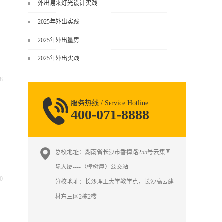
谈，而是从规范、软件、材料、施工
外出易来灯光设计实践
到真实项目全链路覆盖。下面给你讲
2025年外出实践
得非常细、非常全面。一、能学到什
么（工装核心内容）1. 工装类型全覆
2025年外出量房
盖（真实商业空间）• 餐饮空间：中餐
2025年外出实践
厅、西餐厅、快餐店、奶茶店、火锅
店等布局、动线、后厨、消防、排
8
烟、照明、材料耐脏耐磨• 办公空间：
开放式办公、会议室、接待区、茶
服务热线 / Service Hotline
水...
400-071-8888
总校地址：湖南省长沙市香樟路255号云集国
际大厦----（樟树屋）公交站
0
分校地址：长沙理工大学教学点，长沙高云建
材东三区2栋2楼