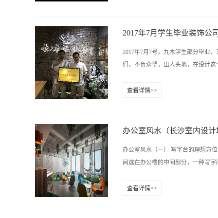
定位不是取代设计师，而是让设计师
全面掌握现场测量，客户沟通，草图
计，拆单，报价等，让0基础的你也
2017年7月学生毕业装饰
行教学，毕业即可从事定制家具设计师
2017年7月7号，九木学生部分毕
建筑设计、广告、游戏、科研等领域
们，不负众望，出人头地，在设计这个
师必备的一项技能。手绘表达的过程
绘画形式来表现设计构思的创意，且有
查看详情>>
居安装饰.雅筑装饰。承家装饰，蛋
是你们坚强的后盾，永远的大家庭！
办公室风水（长沙室内设计
办公室风水（一） 写字台的理想方
间选在办公楼的中间部分，一种写字间
查看详情>>
，在无窗的写字间摆放写字台，主要
将写字台正面对着进门，二要注意坐