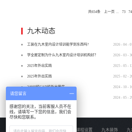
门，主要是为了使领导者在工作时，
共
654
条
上一页
...
73
74
要是为了使坐在写字台办理商务的经
有一个比较宽阔的空间，按风水说法
台左前方的斜角上，或以避免他人从
九木动态
样给人以坚实感，又使写字台有所依
先要察看窗外的环境，要求凭窗远眺时
工装在九木室内设计培训能学到东西吗?
2026
-
04
-
0
学全屋定制为什么九木室内设计培训机构好？
2026
-
03
-
3
2025年外出实践
2025
-
05
-
1
2025年外出实践
2025
-
02
-
2
24669班CAD班外出量房
2024
-
10
-
1
请您留言
2024.5.29材料班外出实训
2024
-
05
-
2
感谢您的关注，当前客服人员不在
线，请填写一下您的信息，我们会
尽快和您联系。
关于我们
课程设置
九木装饰
九