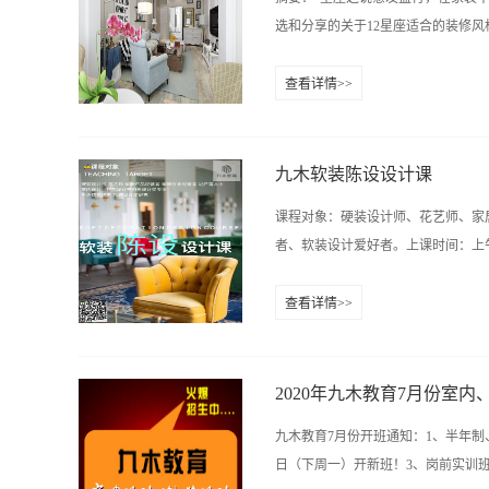
钢、铝塑板或合金材料，作为室内装
选和分享的关于12星座适合的装修风
暴露在外，或使用透明的、裸露机械
陈设，构件节点精致、细巧，室内艺
查看详情>>
说，它是立体主义画派的一个分支，
修经验和家居风水知识，内容主要包
正具有普遍意义的永恒艺术主题。其
不太希望自己的家居风格与他人一致
具、艺术品陈设等各个方面，风格派的
维方式，使得整个家居环境时髦又不
九木软装陈设设计课
足。2、金牛座 中国古典风格潮流
课程对象：硬装设计师、花艺师、家
较有中国特点的家居饰品。对金牛来
者、软装设计爱好者。上课时间：上午9：0
统的室内设计融合了庄重与优雅双重
是够浮夸，够豪华。古罗马风格以豪
查看详情>>
塔斯干式设计。华丽的古罗马家具也
长沙市雨花区香樟路云集大厦11楼
对巨蟹来说，家居环境一定要温馨舒
现手法，增添空间情趣，调节环境色
朗、亲切的空间环境能带给巨蟹一种温暖
设计师一门系统学科包括家具、灯饰
2020年九木教育7️月份室
培训学校还需要考虑灯光，色彩搭配
九木教育7️月份开班通知：1、
是一个概念，体现的不仅是产品的高
日（下周一）开新班！3、岗前实训班（
去了解软装设计到底是设计什么？1