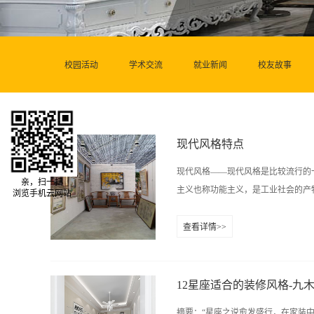
校园活动
学术交流
就业新闻
校友故事
现代风格特点
现代风格——现代风格是比较流行的
亲，扫一扫
主义也称功能主义，是工业社会的产物
浏览手机云网站
查看详情>>
题是：要创造一个能使艺术家接受现
命。我们今天绝大多数室内用品或装
品组合在一起就形成现代风格，可以
12星座适合的装修风格-九
表的是高技派和风格派。高技派注重
摘要：“星座之说愈发盛行，在家装中