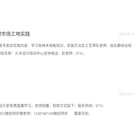
灯饰、墙饰、地毯等，随后依照功能性及风格特性进行组成而构建的空间效果。 2，
主要也最基本的技能就是陈设摆场。每一个角度、占比、材料配搭、形状互补、文化
开新班！4、SU草图班于7月9日（下周四）开新班！5、酷家乐于7月20日开新班啦！
是为何很多人都明明买了美式家具却找不着美式生活习惯的感觉的缘故。3，视觉艺
装）于7月27日开新班啦，请提前报名预留名额！7、暑假班、3d班、cad班，软装班
.
电商淘宝美工班、零基础半年班、平面软件套餐（PS/CDR/AI）班正火热报名中！
材市场工地实践
2020
-
05
-
0
，正在火热报名中！9、电商淘宝美工班，即将开班。10、平面设计零基础半年班，正
木地板专卖店实践内容：学习各种木地板知识，安装方法及工艺带队老师：由东鹏徐总和
班（PS/CDR/AI），正在抢购中，还有3个名额，请提前报名预留名额！请报名了的
班名称：九木设计培训中心咨询电话：彭老师：0731...
抓紧时间办理入学，名额有限 赶紧行动吧！www.hn9mu.com报名热线：
花区香樟路云集大厦11楼
0731-84822319 15387487149在线咨询QQ:1226652874 1006620556 九木教育培
mu.com学校地址：长沙雨花区香樟路云集国际大厦11楼（樟树屋站下车）
2020
-
03
-
1
大家免费直播学习，支持回播，获取方式如下：报名热线：0731-
67515852微信同步魏老师：15387487149微信同步 酷家乐的...