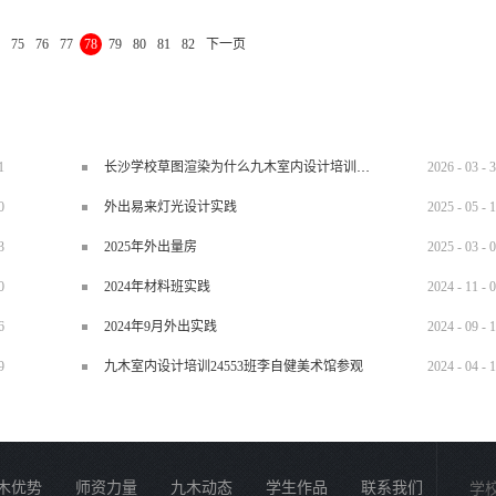
不容易受到来自门外噪音的干扰和受到他人的窥视，避免写字台后有多余的空虚，主
75
76
77
78
79
80
81
82
下一页
商者，减少来自背后的空虚和不踏实之感，增加可靠性。 写字台的安放，台前应
是一个生气区，可使人的胸襟开阔。同时，写字台距离门较远，而且门又是位于写字
门的直接窥视和来自门外的噪音。写字台的座后是一堵坚实墙，因为墙壁如同山脉一
托。 第二种情况，写字间选择在有窗的房屋，选择有窗的房屋作为写字间在，首
，在窗的房屋作为写字间，首先要察看...
1
长沙学校草图渲染为什么九木室内设计培训机构好？
2026
-
03
-
3
0
外出易来灯光设计实践
2025
-
05
-
1
3
2025年外出量房
2025
-
03
-
0
0
2024年材料班实践
2024
-
11
-
0
6
2024年9月外出实践
2024
-
09
-
1
9
九木室内设计培训24553班李自健美术馆参观
2024
-
04
-
1
木优势
师资力量
九木动态
学生作品
联系我们
学