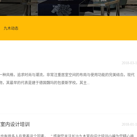
九木动态
2018
-
03
-
1
一种风格，追求时尚与潮流，非常注重居室空间的布局与使用功能的完美结合。现代
，其最早的代表是建于德国魏玛的包豪斯学校。其主...
代生产最省力的环境---机械的环境。这种技术美学的思想是本世纪室内装饰最大的革
饰品如灯具、家具等都是工厂生产的工业产品，然而并不是说把由机器创造的家庭用
称为风格的必定是一种艺术思潮，事实上现代风格也可分为几种流派，而其中最具代
木室内设计培训
2018
-
01
-
1
“高度工业技术”的表现，有几个明显的特征:首先是喜欢使用最新的材料，尤其是不锈
也有很多人在意着这个因素。...” 感谢您关注长沙九木室内设计培训小编为您精心挑