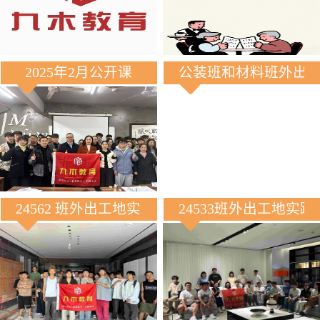
2025年2月公开课
公装班和材料班外出
24562 班外出工地实践
24533班外出工地实践