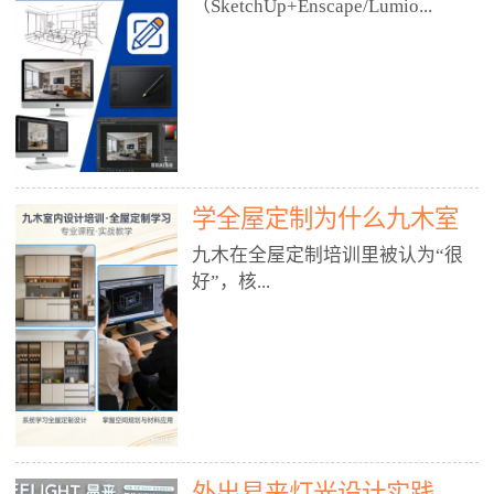
好？
（SketchUp+Enscape/Lumio...
厅、快餐店、奶茶店、火锅店等布
局、动线、后厨、消防、排烟、照
明、材料耐脏耐磨• 办公空间：开
n），九木之所以公认好，核心是
放式办公、会议室、接待区、茶水
只做室内、实战落地、全链路、本
间、强弱电规划• 酒店/民宿：大
地适配、总监带教、就业强，不是
堂、客房、走廊、布草间、消防疏
只教软件，而是教“能直接出图、
散• 商业店铺：服装店、美容院、
谈单、落地”的设计师能力。✅
网咖、展厅、培训机构• 公共空
学全屋定制为什么九木室
一、专一：20年只做室内，草图渲
间：展厅、会所、小型商业综合体
染是核心强项• 湖南少有的只做室
内设计培训机构好？
九木在全屋定制培训里被认为“很
2. 工装必备规范（非常关键）• 消
内设计培训的机构，不搞杂课，
好”，核...
防规范：疏散宽度、喷淋、烟感、
SketchUp+Enscape/Lumion是核心
防火分区、材料阻燃等级• 人体工
课程。• 课程完全贴合长沙本地市
程学：通道宽度、桌椅高度、动线
场：户型、材料、工艺、客户审
心是专注、实战、全链路、本地深
效率• 建筑规范：承重墙、梁位、
美、谈单习惯，学完就能用。• 不
耕、就业强，不是只教软件，而是
层高、设备井、强弱电、给排水•
教泛泛建模，只教室内定制/家装/
教“能直接上岗的设计师能力”。
工装制图标准：平面图、立面图、
工装的草图渲染逻辑。✅ 二、师
一、18年只做室内/全屋定制，够
节点大样、剖面图、材料表3. 全套
资：总监级全职，懂渲染更懂落地
专一• 湖南少有的只做室内设计培
软件技能（工装必备）• CAD：工
• 老师都是10年+实战设计总监，全
外出易来灯光设计实践
训的机构，不搞杂课，全屋定制是