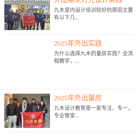
装施工图、深化图、节点大样、规
职授课，每月还在做真实项目。•
核心强项。• 课程完全贴合长沙本
范出图• 3DMAX+Vray：工装效果
九木室内设计培训较好的原因主要
不只教按钮操作，更讲建模逻辑、
地市场（户型、材料、工艺、客户
图、灯光、材质、商业空间表现•
有以下几...
材质真实感、灯光氛围、客户视
习惯），学完就能用。二、总监级
SU草图大师：快速建模、方案推敲
角、出图规范。• 创始人/艺术总监
全职师资，讲真东西• 老师都是10
• 酷家乐：快速出方案、全景图、
亲自带课，拿过行业金奖，懂设计
年+实战设计总监，全职授课，每
谈单展示• PS：效果图后期、方案
点： 1. 专注室内设计教育：是湖南
也懂市场。✅ 三、实战：3倍实操
2025年外出实践
月还在做真实项目。• 不只教软
排版、汇报PPT4. 材料与施工（工
唯一一家专业做室内设计教育的学
+真实项目，拒绝纸上谈兵• 实践课
件，更讲量房、谈单、预算、避
为什么选择九木的量房实践？全流
装最值钱的部分）• 工装常用材
校，专注设计教育20年，是专一、
时是理论3倍+，每周工地/材料市
坑、落地，都是一线经验。• 创始
程教学，...
料：地砖、石材、铝扣板、防火
专业、专注的高端室内设计培训品
场/家具馆实训。• 全程做真实项
人杨程老师亲自授课，拿过行业金
板、乳胶漆、木饰面、玻璃、不锈
牌，采用专业、实战的“理论加实
目：量房→CAD导入→SU建模
奖，懂设计也懂市场。三、实战为
钢• 施工工艺：吊顶、隔墙、地
践”教学模式，能从多方面培养室
→Enscape实时渲染→出图→谈单
王，拒绝纸上谈兵• 实践课时是理
从理论到落地 学习量房核心工
面、水电、防水、强弱电、消防改
内设计人才。2. 师资力量雄厚：由
→工地跟进。• 毕业至少15套SU模
论3倍+，每周工地/材料市场实
具：卷尺、激光测距仪、记录本
造• 成本控制：工装预算、报价、
10年以上经验的设计总监亲自授
型+10套高质量渲染图+3套完整方
训。• 学员全程参与真实项目：量
2025年外出量房
等，掌握“墙面平整度检测”“管道
损耗、工期管理• 工地实践：量
课，教师均为公司全职设计总监，
案，作品集直接求职。• 建模关联
房→CAD/酷家乐→拆单→预算→
定位”“空间动线规划”等实操技
房、现场交底、施工问题处理5. 方
在本行业从事设计工作8 - 10年以
九木设计教育是一家专注、专一，
CAD尺寸，渲染可预览材料/灯光/
谈单→工地跟进。• 毕业至少15套
巧。 结合CAD软件现场绘制原始
案设计能力（从0到完整方案）• 需
上。他们每月都有项目要做，能带
专业做室...
动线，提前发现落地问题。✅ 四、
施工图+3个完整案例，作品集直接
结构图，理解户型优缺点，为设计
求分析：客户定位、预算、风格、
领学生参与量房、谈单等实践活
课程：全链路，学完就是“会渲染
找工作。四、全链路课程，学完就
方案提供精准依据。工地实地教
功能• 平面布局：动线、分区、效
动，让学生学完可直接上岗，且对
的设计师”• 软件精通：SU建模（组
是设计师• 覆盖：软件（CAD/酷家
学，直面真实挑战 走进真实装修
率、合规• 风格设计：现代、极
学生认真负责。3. 教学模式多样：
内设计培训的机构，拥有19年的丰
件/场景/剖面/联动CAD）+