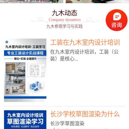
九木动态
Company dynamics
九木参观学习与实践
工装在九木室内设计培训
能学到东西吗?
在九木室内设计培训，工装（公
装）是核心...
模块之一，能学到非常系统、落
地、能直接用于工作的东西，不是
泛泛而谈，而是从规范、软件、材
料、施工到真实项目全链路覆盖。
下面给你讲得非常细、非常全面。
长沙学校草图渲染为什么
一、能学到什么（工装核心内容）
1. 工装类型全覆盖（真实商业空
九木室内设计培训机构
长沙学草图渲染
间）• 餐饮空间：中餐厅、西餐