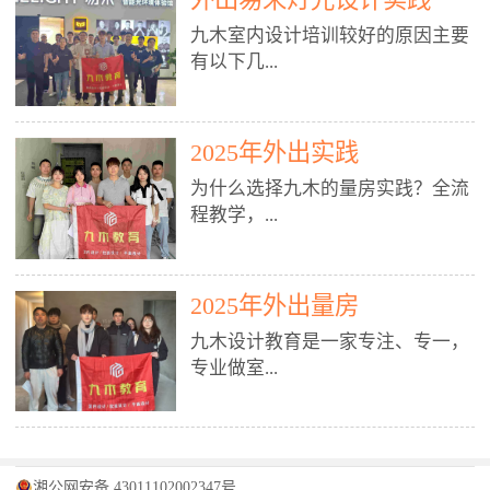
装施工图、深化图、节点大样、规
职授课，每月还在做真实项目。•
核心强项。• 课程完全贴合长沙本
范出图• 3DMAX+Vray：工装效果
九木室内设计培训较好的原因主要
不只教按钮操作，更讲建模逻辑、
地市场（户型、材料、工艺、客户
图、灯光、材质、商业空间表现•
有以下几...
材质真实感、灯光氛围、客户视
习惯），学完就能用。二、总监级
SU草图大师：快速建模、方案推敲
角、出图规范。• 创始人/艺术总监
全职师资，讲真东西• 老师都是10
• 酷家乐：快速出方案、全景图、
亲自带课，拿过行业金奖，懂设计
年+实战设计总监，全职授课，每
谈单展示• PS：效果图后期、方案
点： 1. 专注室内设计教育：是湖南
也懂市场。✅ 三、实战：3倍实操
2025年外出实践
月还在做真实项目。• 不只教软
排版、汇报PPT4. 材料与施工（工
唯一一家专业做室内设计教育的学
+真实项目，拒绝纸上谈兵• 实践课
件，更讲量房、谈单、预算、避
为什么选择九木的量房实践？全流
装最值钱的部分）• 工装常用材
校，专注设计教育20年，是专一、
时是理论3倍+，每周工地/材料市
坑、落地，都是一线经验。• 创始
程教学，...
料：地砖、石材、铝扣板、防火
专业、专注的高端室内设计培训品
场/家具馆实训。• 全程做真实项
人杨程老师亲自授课，拿过行业金
板、乳胶漆、木饰面、玻璃、不锈
牌，采用专业、实战的“理论加实
目：量房→CAD导入→SU建模
奖，懂设计也懂市场。三、实战为
钢• 施工工艺：吊顶、隔墙、地
践”教学模式，能从多方面培养室
→Enscape实时渲染→出图→谈单
王，拒绝纸上谈兵• 实践课时是理
从理论到落地 学习量房核心工
面、水电、防水、强弱电、消防改
内设计人才。2. 师资力量雄厚：由
2025年外出量房
→工地跟进。• 毕业至少15套SU模
论3倍+，每周工地/材料市场实
具：卷尺、激光测距仪、记录本
造• 成本控制：工装预算、报价、
10年以上经验的设计总监亲自授
型+10套高质量渲染图+3套完整方
训。• 学员全程参与真实项目：量
九木设计教育是一家专注、专一，
等，掌握“墙面平整度检测”“管道
损耗、工期管理• 工地实践：量
课，教师均为公司全职设计总监，
案，作品集直接求职。• 建模关联
房→CAD/酷家乐→拆单→预算→
专业做室...
定位”“空间动线规划”等实操技
房、现场交底、施工问题处理5. 方
在本行业从事设计工作8 - 10年以
CAD尺寸，渲染可预览材料/灯光/
谈单→工地跟进。• 毕业至少15套
巧。 结合CAD软件现场绘制原始
案设计能力（从0到完整方案）• 需
上。他们每月都有项目要做，能带
动线，提前发现落地问题。✅ 四、
施工图+3个完整案例，作品集直接
结构图，理解户型优缺点，为设计
求分析：客户定位、预算、风格、
领学生参与量房、谈单等实践活
课程：全链路，学完就是“会渲染
找工作。四、全链路课程，学完就
内设计培训的机构，拥有19年的丰
方案提供精准依据。工地实地教
功能• 平面布局：动线、分区、效
动，让学生学完可直接上岗，且对
的设计师”• 软件精通：SU建模（组
是设计师• 覆盖：软件（CAD/酷家
富经验。无论您是否有设计基础，
学，直面真实挑战 走进真实装修
率、合规• 风格设计：现代、极
学生认真负责。3. 教学模式多样：
件/场景/剖面/联动CAD）+
湘公网安备 43011102002347号