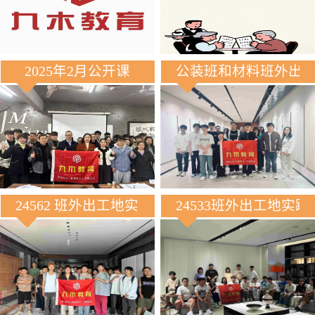
2025年2月公开课
公装班和材料班外出
24562 班外出工地实践
24533班外出工地实践