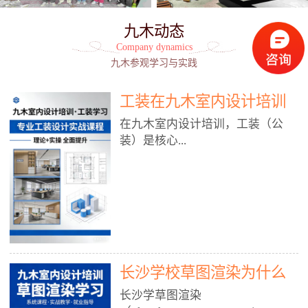
九木动态
Company dynamics
九木参观学习与实践
工装在九木室内设计培训
能学到东西吗?
在九木室内设计培训，工装（公
装）是核心...
模块之一，能学到非常系统、落
地、能直接用于工作的东西，不是
泛泛而谈，而是从规范、软件、材
料、施工到真实项目全链路覆盖。
下面给你讲得非常细、非常全面。
长沙学校草图渲染为什么
一、能学到什么（工装核心内容）
1. 工装类型全覆盖（真实商业空
九木室内设计培训机构
长沙学草图渲染
间）• 餐饮空间：中餐厅、西餐