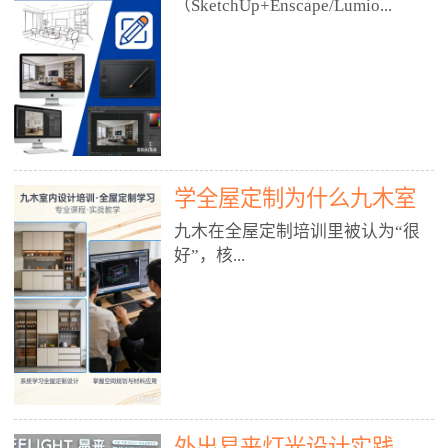
好？
（SketchUp+Enscape/Lumio...
厅、快餐店、奶茶店、火锅店等布
局、动线、后厨、消防、排烟、照
明、材料耐脏耐磨• 办公空间：开
n），九木之所以公认好，核心是
放式办公、会议室、接待区、茶水
只做室内、实战落地、全链路、本
间、强弱电规划• 酒店/民宿：大
地适配、总监带教、就业强，不是
堂、客房、走廊、布草间、消防疏
只教软件，而是教“能直接出图、
散• 商业店铺：服装店、美容院、
谈单、落地”的设计师能力。✅
网咖、展厅、培训机构• 公共空
学全屋定制为什么九木室
一、专一：20年只做室内，草图渲
间：展厅、会所、小型商业综合体
染是核心强项• 湖南少有的只做室
内设计培训机构好？
九木在全屋定制培训里被认为“很
2. 工装必备规范（非常关键）• 消
内设计培训的机构，不搞杂课，
好”，核...
防规范：疏散宽度、喷淋、烟感、
SketchUp+Enscape/Lumion是核心
防火分区、材料阻燃等级• 人体工
课程。• 课程完全贴合长沙本地市
程学：通道宽度、桌椅高度、动线
场：户型、材料、工艺、客户审
心是专注、实战、全链路、本地深
效率• 建筑规范：承重墙、梁位、
美、谈单习惯，学完就能用。• 不
耕、就业强，不是只教软件，而是
层高、设备井、强弱电、给排水•
教泛泛建模，只教室内定制/家装/
教“能直接上岗的设计师能力”。
工装制图标准：平面图、立面图、
工装的草图渲染逻辑。✅ 二、师
一、18年只做室内/全屋定制，够
节点大样、剖面图、材料表3. 全套
资：总监级全职，懂渲染更懂落地
专一• 湖南少有的只做室内设计培
软件技能（工装必备）• CAD：工
• 老师都是10年+实战设计总监，全
外出易来灯光设计实践
训的机构，不搞杂课，全屋定制是