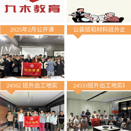
2025年2月公开课
公装班和材料班外出
24562 班外出工地实践
24533班外出工地实践