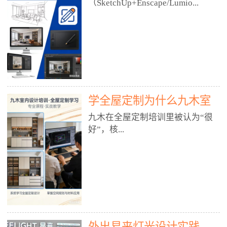
好？
（SketchUp+Enscape/Lumio...
厅、快餐店、奶茶店、火锅店等布
局、动线、后厨、消防、排烟、照
明、材料耐脏耐磨• 办公空间：开
n），九木之所以公认好，核心是
放式办公、会议室、接待区、茶水
只做室内、实战落地、全链路、本
间、强弱电规划• 酒店/民宿：大
地适配、总监带教、就业强，不是
堂、客房、走廊、布草间、消防疏
只教软件，而是教“能直接出图、
散• 商业店铺：服装店、美容院、
谈单、落地”的设计师能力。✅
网咖、展厅、培训机构• 公共空
学全屋定制为什么九木室
一、专一：20年只做室内，草图渲
间：展厅、会所、小型商业综合体
染是核心强项• 湖南少有的只做室
内设计培训机构好？
九木在全屋定制培训里被认为“很
2. 工装必备规范（非常关键）• 消
内设计培训的机构，不搞杂课，
好”，核...
防规范：疏散宽度、喷淋、烟感、
SketchUp+Enscape/Lumion是核心
防火分区、材料阻燃等级• 人体工
课程。• 课程完全贴合长沙本地市
程学：通道宽度、桌椅高度、动线
场：户型、材料、工艺、客户审
心是专注、实战、全链路、本地深
效率• 建筑规范：承重墙、梁位、
美、谈单习惯，学完就能用。• 不
耕、就业强，不是只教软件，而是
层高、设备井、强弱电、给排水•
教泛泛建模，只教室内定制/家装/
教“能直接上岗的设计师能力”。
工装制图标准：平面图、立面图、
工装的草图渲染逻辑。✅ 二、师
一、18年只做室内/全屋定制，够
节点大样、剖面图、材料表3. 全套
资：总监级全职，懂渲染更懂落地
专一• 湖南少有的只做室内设计培
软件技能（工装必备）• CAD：工
• 老师都是10年+实战设计总监，全
外出易来灯光设计实践
训的机构，不搞杂课，全屋定制是