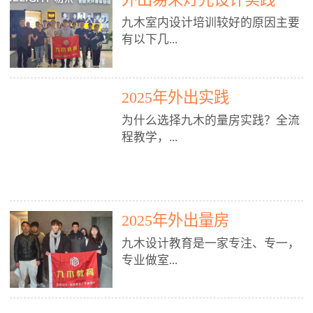
装施工图、深化图、节点大样、规
职授课，每月还在做真实项目。•
核心强项。• 课程完全贴合长沙本
范出图• 3DMAX+Vray：工装效果
九木室内设计培训较好的原因主要
不只教按钮操作，更讲建模逻辑、
地市场（户型、材料、工艺、客户
图、灯光、材质、商业空间表现•
有以下几...
材质真实感、灯光氛围、客户视
习惯），学完就能用。二、总监级
SU草图大师：快速建模、方案推敲
角、出图规范。• 创始人/艺术总监
全职师资，讲真东西• 老师都是10
• 酷家乐：快速出方案、全景图、
亲自带课，拿过行业金奖，懂设计
年+实战设计总监，全职授课，每
谈单展示• PS：效果图后期、方案
点： 1. 专注室内设计教育：是湖南
也懂市场。✅ 三、实战：3倍实操
2025年外出实践
月还在做真实项目。• 不只教软
排版、汇报PPT4. 材料与施工（工
唯一一家专业做室内设计教育的学
+真实项目，拒绝纸上谈兵• 实践课
件，更讲量房、谈单、预算、避
为什么选择九木的量房实践？全流
装最值钱的部分）• 工装常用材
校，专注设计教育20年，是专一、
时是理论3倍+，每周工地/材料市
坑、落地，都是一线经验。• 创始
程教学，...
料：地砖、石材、铝扣板、防火
专业、专注的高端室内设计培训品
场/家具馆实训。• 全程做真实项
人杨程老师亲自授课，拿过行业金
板、乳胶漆、木饰面、玻璃、不锈
牌，采用专业、实战的“理论加实
目：量房→CAD导入→SU建模
奖，懂设计也懂市场。三、实战为
钢• 施工工艺：吊顶、隔墙、地
践”教学模式，能从多方面培养室
→Enscape实时渲染→出图→谈单
王，拒绝纸上谈兵• 实践课时是理
从理论到落地 学习量房核心工
面、水电、防水、强弱电、消防改
内设计人才。2. 师资力量雄厚：由
→工地跟进。• 毕业至少15套SU模
论3倍+，每周工地/材料市场实
具：卷尺、激光测距仪、记录本
造• 成本控制：工装预算、报价、
10年以上经验的设计总监亲自授
型+10套高质量渲染图+3套完整方
训。• 学员全程参与真实项目：量
2025年外出量房
等，掌握“墙面平整度检测”“管道
损耗、工期管理• 工地实践：量
课，教师均为公司全职设计总监，
案，作品集直接求职。• 建模关联
房→CAD/酷家乐→拆单→预算→
定位”“空间动线规划”等实操技
房、现场交底、施工问题处理5. 方
在本行业从事设计工作8 - 10年以
九木设计教育是一家专注、专一，
CAD尺寸，渲染可预览材料/灯光/
谈单→工地跟进。• 毕业至少15套
巧。 结合CAD软件现场绘制原始
案设计能力（从0到完整方案）• 需
上。他们每月都有项目要做，能带
专业做室...
动线，提前发现落地问题。✅ 四、
施工图+3个完整案例，作品集直接
结构图，理解户型优缺点，为设计
求分析：客户定位、预算、风格、
领学生参与量房、谈单等实践活
课程：全链路，学完就是“会渲染
找工作。四、全链路课程，学完就
方案提供精准依据。工地实地教
功能• 平面布局：动线、分区、效
动，让学生学完可直接上岗，且对
的设计师”• 软件精通：SU建模（组
是设计师• 覆盖：软件（CAD/酷家
学，直面真实挑战 走进真实装修
率、合规• 风格设计：现代、极
学生认真负责。3. 教学模式多样：
内设计培训的机构，拥有19年的丰
件/场景/剖面/联动CAD）+