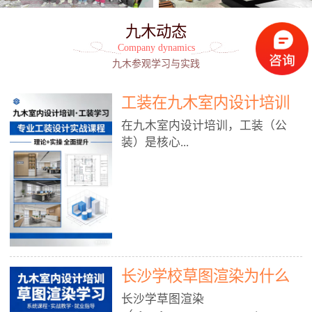
九木动态
Company dynamics
九木参观学习与实践
工装在九木室内设计培训
能学到东西吗?
在九木室内设计培训，工装（公
装）是核心...
模块之一，能学到非常系统、落
地、能直接用于工作的东西，不是
泛泛而谈，而是从规范、软件、材
料、施工到真实项目全链路覆盖。
下面给你讲得非常细、非常全面。
长沙学校草图渲染为什么
一、能学到什么（工装核心内容）
1. 工装类型全覆盖（真实商业空
九木室内设计培训机构
长沙学草图渲染
间）• 餐饮空间：中餐厅、西餐