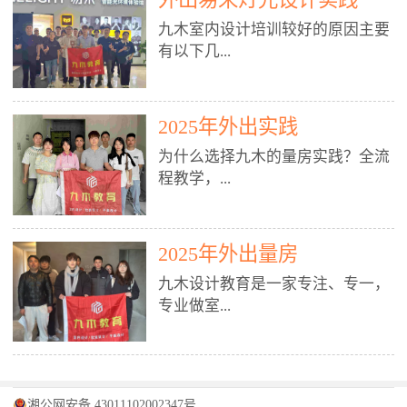
装施工图、深化图、节点大样、规
职授课，每月还在做真实项目。•
核心强项。• 课程完全贴合长沙本
范出图• 3DMAX+Vray：工装效果
九木室内设计培训较好的原因主要
不只教按钮操作，更讲建模逻辑、
地市场（户型、材料、工艺、客户
图、灯光、材质、商业空间表现•
有以下几...
材质真实感、灯光氛围、客户视
习惯），学完就能用。二、总监级
SU草图大师：快速建模、方案推敲
角、出图规范。• 创始人/艺术总监
全职师资，讲真东西• 老师都是10
• 酷家乐：快速出方案、全景图、
亲自带课，拿过行业金奖，懂设计
年+实战设计总监，全职授课，每
谈单展示• PS：效果图后期、方案
点： 1. 专注室内设计教育：是湖南
也懂市场。✅ 三、实战：3倍实操
2025年外出实践
月还在做真实项目。• 不只教软
排版、汇报PPT4. 材料与施工（工
唯一一家专业做室内设计教育的学
+真实项目，拒绝纸上谈兵• 实践课
件，更讲量房、谈单、预算、避
为什么选择九木的量房实践？全流
装最值钱的部分）• 工装常用材
校，专注设计教育20年，是专一、
时是理论3倍+，每周工地/材料市
坑、落地，都是一线经验。• 创始
程教学，...
料：地砖、石材、铝扣板、防火
专业、专注的高端室内设计培训品
场/家具馆实训。• 全程做真实项
人杨程老师亲自授课，拿过行业金
板、乳胶漆、木饰面、玻璃、不锈
牌，采用专业、实战的“理论加实
目：量房→CAD导入→SU建模
奖，懂设计也懂市场。三、实战为
钢• 施工工艺：吊顶、隔墙、地
践”教学模式，能从多方面培养室
→Enscape实时渲染→出图→谈单
王，拒绝纸上谈兵• 实践课时是理
从理论到落地 学习量房核心工
面、水电、防水、强弱电、消防改
内设计人才。2. 师资力量雄厚：由
2025年外出量房
→工地跟进。• 毕业至少15套SU模
论3倍+，每周工地/材料市场实
具：卷尺、激光测距仪、记录本
造• 成本控制：工装预算、报价、
10年以上经验的设计总监亲自授
型+10套高质量渲染图+3套完整方
训。• 学员全程参与真实项目：量
九木设计教育是一家专注、专一，
等，掌握“墙面平整度检测”“管道
损耗、工期管理• 工地实践：量
课，教师均为公司全职设计总监，
案，作品集直接求职。• 建模关联
房→CAD/酷家乐→拆单→预算→
专业做室...
定位”“空间动线规划”等实操技
房、现场交底、施工问题处理5. 方
在本行业从事设计工作8 - 10年以
CAD尺寸，渲染可预览材料/灯光/
谈单→工地跟进。• 毕业至少15套
巧。 结合CAD软件现场绘制原始
案设计能力（从0到完整方案）• 需
上。他们每月都有项目要做，能带
动线，提前发现落地问题。✅ 四、
施工图+3个完整案例，作品集直接
结构图，理解户型优缺点，为设计
求分析：客户定位、预算、风格、
领学生参与量房、谈单等实践活
课程：全链路，学完就是“会渲染
找工作。四、全链路课程，学完就
内设计培训的机构，拥有19年的丰
方案提供精准依据。工地实地教
功能• 平面布局：动线、分区、效
动，让学生学完可直接上岗，且对
的设计师”• 软件精通：SU建模（组
是设计师• 覆盖：软件（CAD/酷家
富经验。无论您是否有设计基础，
学，直面真实挑战 走进真实装修
率、合规• 风格设计：现代、极
学生认真负责。3. 教学模式多样：
件/场景/剖面/联动CAD）+
湘公网安备 43011102002347号