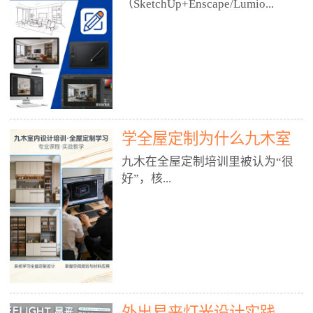
好？
（SketchUp+Enscape/Lumio...
厅、快餐店、奶茶店、火锅店等布
局、动线、后厨、消防、排烟、照
明、材料耐脏耐磨• 办公空间：开
n），九木之所以公认好，核心是
放式办公、会议室、接待区、茶水
只做室内、实战落地、全链路、本
间、强弱电规划• 酒店/民宿：大
地适配、总监带教、就业强，不是
堂、客房、走廊、布草间、消防疏
只教软件，而是教“能直接出图、
散• 商业店铺：服装店、美容院、
谈单、落地”的设计师能力。✅
网咖、展厅、培训机构• 公共空
学全屋定制为什么九木室
一、专一：20年只做室内，草图渲
间：展厅、会所、小型商业综合体
染是核心强项• 湖南少有的只做室
内设计培训机构好？
九木在全屋定制培训里被认为“很
2. 工装必备规范（非常关键）• 消
内设计培训的机构，不搞杂课，
好”，核...
防规范：疏散宽度、喷淋、烟感、
SketchUp+Enscape/Lumion是核心
防火分区、材料阻燃等级• 人体工
课程。• 课程完全贴合长沙本地市
程学：通道宽度、桌椅高度、动线
场：户型、材料、工艺、客户审
心是专注、实战、全链路、本地深
效率• 建筑规范：承重墙、梁位、
美、谈单习惯，学完就能用。• 不
耕、就业强，不是只教软件，而是
层高、设备井、强弱电、给排水•
教泛泛建模，只教室内定制/家装/
教“能直接上岗的设计师能力”。
工装制图标准：平面图、立面图、
工装的草图渲染逻辑。✅ 二、师
一、18年只做室内/全屋定制，够
节点大样、剖面图、材料表3. 全套
资：总监级全职，懂渲染更懂落地
专一• 湖南少有的只做室内设计培
软件技能（工装必备）• CAD：工
• 老师都是10年+实战设计总监，全
外出易来灯光设计实践
训的机构，不搞杂课，全屋定制是