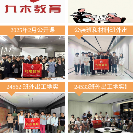
2025年2月公开课
公装班和材料班外出
24562 班外出工地实践
24533班外出工地实践