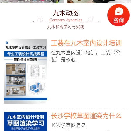
九木动态
Company dynamics
九木参观学习与实践
工装在九木室内设计培训
能学到东西吗?
在九木室内设计培训，工装（公
装）是核心...
模块之一，能学到非常系统、落
地、能直接用于工作的东西，不是
泛泛而谈，而是从规范、软件、材
料、施工到真实项目全链路覆盖。
下面给你讲得非常细、非常全面。
长沙学校草图渲染为什么
一、能学到什么（工装核心内容）
1. 工装类型全覆盖（真实商业空
九木室内设计培训机构
长沙学草图渲染
间）• 餐饮空间：中餐厅、西餐