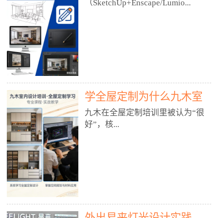
好？
（SketchUp+Enscape/Lumio...
厅、快餐店、奶茶店、火锅店等布
局、动线、后厨、消防、排烟、照
明、材料耐脏耐磨• 办公空间：开
n），九木之所以公认好，核心是
放式办公、会议室、接待区、茶水
只做室内、实战落地、全链路、本
间、强弱电规划• 酒店/民宿：大
地适配、总监带教、就业强，不是
堂、客房、走廊、布草间、消防疏
只教软件，而是教“能直接出图、
散• 商业店铺：服装店、美容院、
谈单、落地”的设计师能力。✅
网咖、展厅、培训机构• 公共空
学全屋定制为什么九木室
一、专一：20年只做室内，草图渲
间：展厅、会所、小型商业综合体
染是核心强项• 湖南少有的只做室
内设计培训机构好？
九木在全屋定制培训里被认为“很
2. 工装必备规范（非常关键）• 消
内设计培训的机构，不搞杂课，
好”，核...
防规范：疏散宽度、喷淋、烟感、
SketchUp+Enscape/Lumion是核心
防火分区、材料阻燃等级• 人体工
课程。• 课程完全贴合长沙本地市
程学：通道宽度、桌椅高度、动线
场：户型、材料、工艺、客户审
心是专注、实战、全链路、本地深
效率• 建筑规范：承重墙、梁位、
美、谈单习惯，学完就能用。• 不
耕、就业强，不是只教软件，而是
层高、设备井、强弱电、给排水•
教泛泛建模，只教室内定制/家装/
教“能直接上岗的设计师能力”。
工装制图标准：平面图、立面图、
工装的草图渲染逻辑。✅ 二、师
一、18年只做室内/全屋定制，够
节点大样、剖面图、材料表3. 全套
资：总监级全职，懂渲染更懂落地
专一• 湖南少有的只做室内设计培
软件技能（工装必备）• CAD：工
• 老师都是10年+实战设计总监，全
外出易来灯光设计实践
训的机构，不搞杂课，全屋定制是