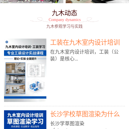
九木动态
Company dynamics
九木参观学习与实践
工装在九木室内设计培训
能学到东西吗?
在九木室内设计培训，工装（公
装）是核心...
模块之一，能学到非常系统、落
地、能直接用于工作的东西，不是
泛泛而谈，而是从规范、软件、材
料、施工到真实项目全链路覆盖。
下面给你讲得非常细、非常全面。
长沙学校草图渲染为什么
一、能学到什么（工装核心内容）
1. 工装类型全覆盖（真实商业空
九木室内设计培训机构
长沙学草图渲染
间）• 餐饮空间：中餐厅、西餐