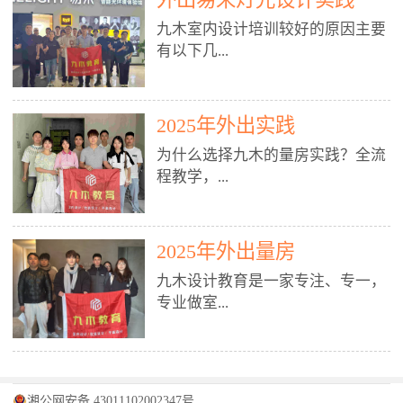
装施工图、深化图、节点大样、规
职授课，每月还在做真实项目。•
核心强项。• 课程完全贴合长沙本
范出图• 3DMAX+Vray：工装效果
九木室内设计培训较好的原因主要
不只教按钮操作，更讲建模逻辑、
地市场（户型、材料、工艺、客户
图、灯光、材质、商业空间表现•
有以下几...
材质真实感、灯光氛围、客户视
习惯），学完就能用。二、总监级
SU草图大师：快速建模、方案推敲
角、出图规范。• 创始人/艺术总监
全职师资，讲真东西• 老师都是10
• 酷家乐：快速出方案、全景图、
亲自带课，拿过行业金奖，懂设计
年+实战设计总监，全职授课，每
谈单展示• PS：效果图后期、方案
点： 1. 专注室内设计教育：是湖南
也懂市场。✅ 三、实战：3倍实操
2025年外出实践
月还在做真实项目。• 不只教软
排版、汇报PPT4. 材料与施工（工
唯一一家专业做室内设计教育的学
+真实项目，拒绝纸上谈兵• 实践课
件，更讲量房、谈单、预算、避
为什么选择九木的量房实践？全流
装最值钱的部分）• 工装常用材
校，专注设计教育20年，是专一、
时是理论3倍+，每周工地/材料市
坑、落地，都是一线经验。• 创始
程教学，...
料：地砖、石材、铝扣板、防火
专业、专注的高端室内设计培训品
场/家具馆实训。• 全程做真实项
人杨程老师亲自授课，拿过行业金
板、乳胶漆、木饰面、玻璃、不锈
牌，采用专业、实战的“理论加实
目：量房→CAD导入→SU建模
奖，懂设计也懂市场。三、实战为
钢• 施工工艺：吊顶、隔墙、地
践”教学模式，能从多方面培养室
→Enscape实时渲染→出图→谈单
王，拒绝纸上谈兵• 实践课时是理
从理论到落地 学习量房核心工
面、水电、防水、强弱电、消防改
内设计人才。2. 师资力量雄厚：由
2025年外出量房
→工地跟进。• 毕业至少15套SU模
论3倍+，每周工地/材料市场实
具：卷尺、激光测距仪、记录本
造• 成本控制：工装预算、报价、
10年以上经验的设计总监亲自授
型+10套高质量渲染图+3套完整方
训。• 学员全程参与真实项目：量
九木设计教育是一家专注、专一，
等，掌握“墙面平整度检测”“管道
损耗、工期管理• 工地实践：量
课，教师均为公司全职设计总监，
案，作品集直接求职。• 建模关联
房→CAD/酷家乐→拆单→预算→
专业做室...
定位”“空间动线规划”等实操技
房、现场交底、施工问题处理5. 方
在本行业从事设计工作8 - 10年以
CAD尺寸，渲染可预览材料/灯光/
谈单→工地跟进。• 毕业至少15套
巧。 结合CAD软件现场绘制原始
案设计能力（从0到完整方案）• 需
上。他们每月都有项目要做，能带
动线，提前发现落地问题。✅ 四、
施工图+3个完整案例，作品集直接
结构图，理解户型优缺点，为设计
求分析：客户定位、预算、风格、
领学生参与量房、谈单等实践活
课程：全链路，学完就是“会渲染
找工作。四、全链路课程，学完就
内设计培训的机构，拥有19年的丰
方案提供精准依据。工地实地教
功能• 平面布局：动线、分区、效
动，让学生学完可直接上岗，且对
的设计师”• 软件精通：SU建模（组
是设计师• 覆盖：软件（CAD/酷家
富经验。无论您是否有设计基础，
学，直面真实挑战 走进真实装修
率、合规• 风格设计：现代、极
学生认真负责。3. 教学模式多样：
件/场景/剖面/联动CAD）+
湘公网安备 43011102002347号