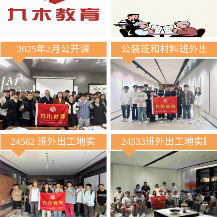
2025年2月公开课
公装班和材料班外出
24562 班外出工地实践
24533班外出工地实践