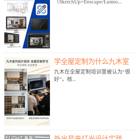
好？
（SketchUp+Enscape/Lumio...
厅、快餐店、奶茶店、火锅店等布
局、动线、后厨、消防、排烟、照
明、材料耐脏耐磨• 办公空间：开
n），九木之所以公认好，核心是
放式办公、会议室、接待区、茶水
只做室内、实战落地、全链路、本
间、强弱电规划• 酒店/民宿：大
地适配、总监带教、就业强，不是
堂、客房、走廊、布草间、消防疏
只教软件，而是教“能直接出图、
散• 商业店铺：服装店、美容院、
谈单、落地”的设计师能力。✅
网咖、展厅、培训机构• 公共空
学全屋定制为什么九木室
一、专一：20年只做室内，草图渲
间：展厅、会所、小型商业综合体
染是核心强项• 湖南少有的只做室
内设计培训机构好？
九木在全屋定制培训里被认为“很
2. 工装必备规范（非常关键）• 消
内设计培训的机构，不搞杂课，
好”，核...
防规范：疏散宽度、喷淋、烟感、
SketchUp+Enscape/Lumion是核心
防火分区、材料阻燃等级• 人体工
课程。• 课程完全贴合长沙本地市
程学：通道宽度、桌椅高度、动线
场：户型、材料、工艺、客户审
心是专注、实战、全链路、本地深
效率• 建筑规范：承重墙、梁位、
美、谈单习惯，学完就能用。• 不
耕、就业强，不是只教软件，而是
层高、设备井、强弱电、给排水•
教泛泛建模，只教室内定制/家装/
教“能直接上岗的设计师能力”。
工装制图标准：平面图、立面图、
工装的草图渲染逻辑。✅ 二、师
一、18年只做室内/全屋定制，够
节点大样、剖面图、材料表3. 全套
资：总监级全职，懂渲染更懂落地
专一• 湖南少有的只做室内设计培
软件技能（工装必备）• CAD：工
• 老师都是10年+实战设计总监，全
外出易来灯光设计实践
训的机构，不搞杂课，全屋定制是