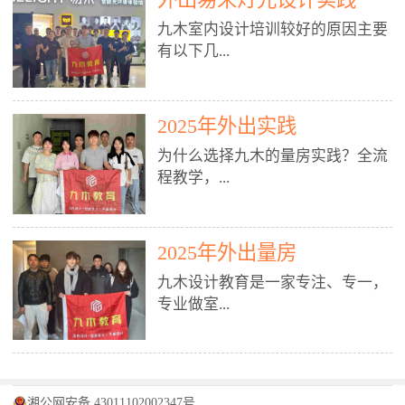
装施工图、深化图、节点大样、规
职授课，每月还在做真实项目。•
核心强项。• 课程完全贴合长沙本
范出图• 3DMAX+Vray：工装效果
九木室内设计培训较好的原因主要
不只教按钮操作，更讲建模逻辑、
地市场（户型、材料、工艺、客户
图、灯光、材质、商业空间表现•
有以下几...
材质真实感、灯光氛围、客户视
习惯），学完就能用。二、总监级
SU草图大师：快速建模、方案推敲
角、出图规范。• 创始人/艺术总监
全职师资，讲真东西• 老师都是10
• 酷家乐：快速出方案、全景图、
亲自带课，拿过行业金奖，懂设计
年+实战设计总监，全职授课，每
谈单展示• PS：效果图后期、方案
点： 1. 专注室内设计教育：是湖南
也懂市场。✅ 三、实战：3倍实操
2025年外出实践
月还在做真实项目。• 不只教软
排版、汇报PPT4. 材料与施工（工
唯一一家专业做室内设计教育的学
+真实项目，拒绝纸上谈兵• 实践课
件，更讲量房、谈单、预算、避
为什么选择九木的量房实践？全流
装最值钱的部分）• 工装常用材
校，专注设计教育20年，是专一、
时是理论3倍+，每周工地/材料市
坑、落地，都是一线经验。• 创始
程教学，...
料：地砖、石材、铝扣板、防火
专业、专注的高端室内设计培训品
场/家具馆实训。• 全程做真实项
人杨程老师亲自授课，拿过行业金
板、乳胶漆、木饰面、玻璃、不锈
牌，采用专业、实战的“理论加实
目：量房→CAD导入→SU建模
奖，懂设计也懂市场。三、实战为
钢• 施工工艺：吊顶、隔墙、地
践”教学模式，能从多方面培养室
→Enscape实时渲染→出图→谈单
王，拒绝纸上谈兵• 实践课时是理
从理论到落地 学习量房核心工
面、水电、防水、强弱电、消防改
内设计人才。2. 师资力量雄厚：由
2025年外出量房
→工地跟进。• 毕业至少15套SU模
论3倍+，每周工地/材料市场实
具：卷尺、激光测距仪、记录本
造• 成本控制：工装预算、报价、
10年以上经验的设计总监亲自授
型+10套高质量渲染图+3套完整方
训。• 学员全程参与真实项目：量
九木设计教育是一家专注、专一，
等，掌握“墙面平整度检测”“管道
损耗、工期管理• 工地实践：量
课，教师均为公司全职设计总监，
案，作品集直接求职。• 建模关联
房→CAD/酷家乐→拆单→预算→
专业做室...
定位”“空间动线规划”等实操技
房、现场交底、施工问题处理5. 方
在本行业从事设计工作8 - 10年以
CAD尺寸，渲染可预览材料/灯光/
谈单→工地跟进。• 毕业至少15套
巧。 结合CAD软件现场绘制原始
案设计能力（从0到完整方案）• 需
上。他们每月都有项目要做，能带
动线，提前发现落地问题。✅ 四、
施工图+3个完整案例，作品集直接
结构图，理解户型优缺点，为设计
求分析：客户定位、预算、风格、
领学生参与量房、谈单等实践活
课程：全链路，学完就是“会渲染
找工作。四、全链路课程，学完就
内设计培训的机构，拥有19年的丰
方案提供精准依据。工地实地教
功能• 平面布局：动线、分区、效
动，让学生学完可直接上岗，且对
的设计师”• 软件精通：SU建模（组
是设计师• 覆盖：软件（CAD/酷家
富经验。无论您是否有设计基础，
学，直面真实挑战 走进真实装修
率、合规• 风格设计：现代、极
学生认真负责。3. 教学模式多样：
件/场景/剖面/联动CAD）+
湘公网安备 43011102002347号