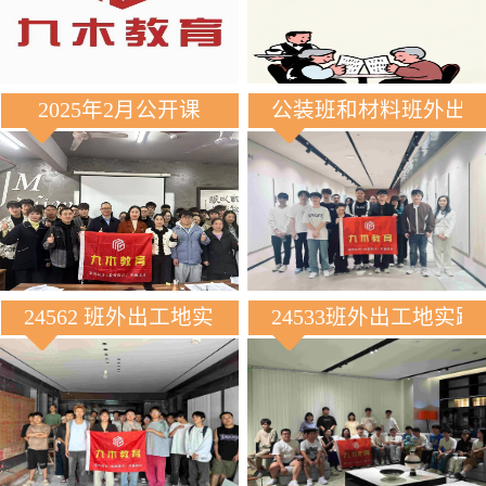
2025年2月公开课
公装班和材料班外出
24562 班外出工地实践
24533班外出工地实践