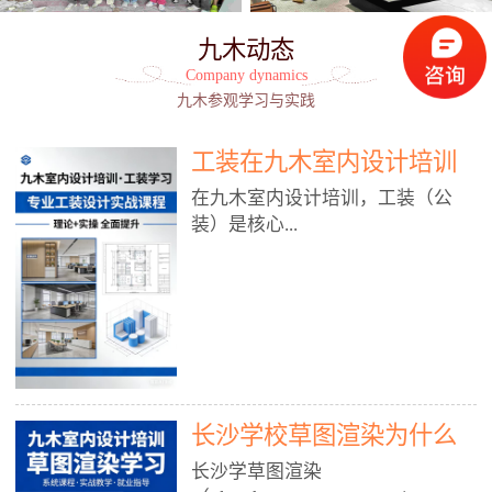
九木动态
Company dynamics
九木参观学习与实践
工装在九木室内设计培训
能学到东西吗?
在九木室内设计培训，工装（公
装）是核心...
模块之一，能学到非常系统、落
地、能直接用于工作的东西，不是
泛泛而谈，而是从规范、软件、材
料、施工到真实项目全链路覆盖。
下面给你讲得非常细、非常全面。
长沙学校草图渲染为什么
一、能学到什么（工装核心内容）
1. 工装类型全覆盖（真实商业空
九木室内设计培训机构
长沙学草图渲染
间）• 餐饮空间：中餐厅、西餐