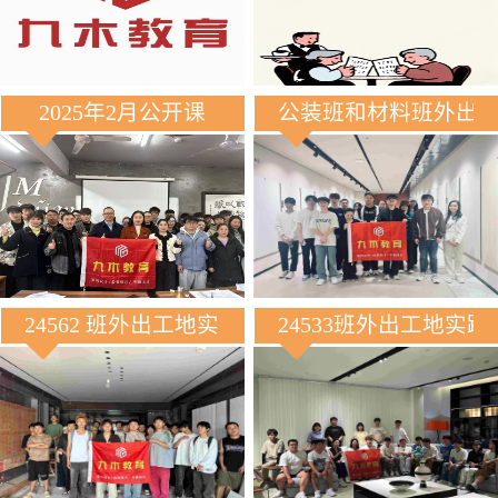
2025年2月公开课
公装班和材料班外出
24562 班外出工地实践
24533班外出工地实践