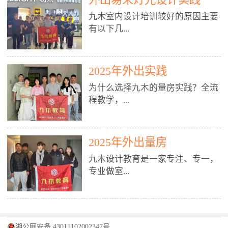
装施工图、深化图、节点大样、规
职授课，每月还在做真实项目。•
核心强项。• 课程完全贴合长沙本
范出图• 3DMAX+Vray：工装效果
九木室内设计培训较好的原因主要
不只教按钮操作，更讲建模逻辑、
地市场（户型、材料、工艺、客户
图、灯光、材质、商业空间表现•
有以下几...
材质真实感、灯光氛围、客户视
习惯），学完就能用。二、总监级
SU草图大师：快速建模、方案推敲
角、出图规范。• 创始人/艺术总监
全职师资，讲真东西• 老师都是10
• 酷家乐：快速出方案、全景图、
亲自带课，拿过行业金奖，懂设计
年+实战设计总监，全职授课，每
谈单展示• PS：效果图后期、方案
点： 1. 专注室内设计教育：是湖南
也懂市场。✅ 三、实战：3倍实操
2025年外出实践
月还在做真实项目。• 不只教软
排版、汇报PPT4. 材料与施工（工
唯一一家专业做室内设计教育的学
+真实项目，拒绝纸上谈兵• 实践课
件，更讲量房、谈单、预算、避
为什么选择九木的量房实践？全流
装最值钱的部分）• 工装常用材
校，专注设计教育20年，是专一、
时是理论3倍+，每周工地/材料市
坑、落地，都是一线经验。• 创始
程教学，...
料：地砖、石材、铝扣板、防火
专业、专注的高端室内设计培训品
场/家具馆实训。• 全程做真实项
人杨程老师亲自授课，拿过行业金
板、乳胶漆、木饰面、玻璃、不锈
牌，采用专业、实战的“理论加实
目：量房→CAD导入→SU建模
奖，懂设计也懂市场。三、实战为
钢• 施工工艺：吊顶、隔墙、地
践”教学模式，能从多方面培养室
→Enscape实时渲染→出图→谈单
王，拒绝纸上谈兵• 实践课时是理
从理论到落地 学习量房核心工
面、水电、防水、强弱电、消防改
内设计人才。2. 师资力量雄厚：由
2025年外出量房
→工地跟进。• 毕业至少15套SU模
论3倍+，每周工地/材料市场实
具：卷尺、激光测距仪、记录本
造• 成本控制：工装预算、报价、
10年以上经验的设计总监亲自授
型+10套高质量渲染图+3套完整方
训。• 学员全程参与真实项目：量
九木设计教育是一家专注、专一，
等，掌握“墙面平整度检测”“管道
损耗、工期管理• 工地实践：量
课，教师均为公司全职设计总监，
案，作品集直接求职。• 建模关联
房→CAD/酷家乐→拆单→预算→
专业做室...
定位”“空间动线规划”等实操技
房、现场交底、施工问题处理5. 方
在本行业从事设计工作8 - 10年以
CAD尺寸，渲染可预览材料/灯光/
谈单→工地跟进。• 毕业至少15套
巧。 结合CAD软件现场绘制原始
案设计能力（从0到完整方案）• 需
上。他们每月都有项目要做，能带
动线，提前发现落地问题。✅ 四、
施工图+3个完整案例，作品集直接
结构图，理解户型优缺点，为设计
求分析：客户定位、预算、风格、
领学生参与量房、谈单等实践活
课程：全链路，学完就是“会渲染
找工作。四、全链路课程，学完就
内设计培训的机构，拥有19年的丰
方案提供精准依据。工地实地教
功能• 平面布局：动线、分区、效
动，让学生学完可直接上岗，且对
的设计师”• 软件精通：SU建模（组
是设计师• 覆盖：软件（CAD/酷家
富经验。无论您是否有设计基础，
学，直面真实挑战 走进真实装修
率、合规• 风格设计：现代、极
学生认真负责。3. 教学模式多样：
件/场景/剖面/联动CAD）+
湘公网安备 43011102002347号