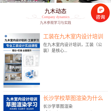
九木动态
Company dynamics
九木参观学习与实践
工装在九木室内设计培训
能学到东西吗?
在九木室内设计培训，工装（公
装）是核心...
模块之一，能学到非常系统、落
地、能直接用于工作的东西，不是
泛泛而谈，而是从规范、软件、材
料、施工到真实项目全链路覆盖。
下面给你讲得非常细、非常全面。
长沙学校草图渲染为什么
一、能学到什么（工装核心内容）
1. 工装类型全覆盖（真实商业空
九木室内设计培训机构
长沙学草图渲染
间）• 餐饮空间：中餐厅、西餐