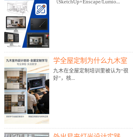
好？
（SketchUp+Enscape/Lumio...
厅、快餐店、奶茶店、火锅店等布
局、动线、后厨、消防、排烟、照
明、材料耐脏耐磨• 办公空间：开
n），九木之所以公认好，核心是
放式办公、会议室、接待区、茶水
只做室内、实战落地、全链路、本
间、强弱电规划• 酒店/民宿：大
地适配、总监带教、就业强，不是
堂、客房、走廊、布草间、消防疏
只教软件，而是教“能直接出图、
散• 商业店铺：服装店、美容院、
谈单、落地”的设计师能力。✅
网咖、展厅、培训机构• 公共空
学全屋定制为什么九木室
一、专一：20年只做室内，草图渲
间：展厅、会所、小型商业综合体
染是核心强项• 湖南少有的只做室
内设计培训机构好？
九木在全屋定制培训里被认为“很
2. 工装必备规范（非常关键）• 消
内设计培训的机构，不搞杂课，
好”，核...
防规范：疏散宽度、喷淋、烟感、
SketchUp+Enscape/Lumion是核心
防火分区、材料阻燃等级• 人体工
课程。• 课程完全贴合长沙本地市
程学：通道宽度、桌椅高度、动线
场：户型、材料、工艺、客户审
心是专注、实战、全链路、本地深
效率• 建筑规范：承重墙、梁位、
美、谈单习惯，学完就能用。• 不
耕、就业强，不是只教软件，而是
层高、设备井、强弱电、给排水•
教泛泛建模，只教室内定制/家装/
教“能直接上岗的设计师能力”。
工装制图标准：平面图、立面图、
工装的草图渲染逻辑。✅ 二、师
一、18年只做室内/全屋定制，够
节点大样、剖面图、材料表3. 全套
资：总监级全职，懂渲染更懂落地
专一• 湖南少有的只做室内设计培
软件技能（工装必备）• CAD：工
• 老师都是10年+实战设计总监，全
外出易来灯光设计实践
训的机构，不搞杂课，全屋定制是