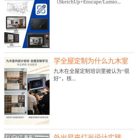
好？
（SketchUp+Enscape/Lumio...
厅、快餐店、奶茶店、火锅店等布
局、动线、后厨、消防、排烟、照
明、材料耐脏耐磨• 办公空间：开
n），九木之所以公认好，核心是
放式办公、会议室、接待区、茶水
只做室内、实战落地、全链路、本
间、强弱电规划• 酒店/民宿：大
地适配、总监带教、就业强，不是
堂、客房、走廊、布草间、消防疏
只教软件，而是教“能直接出图、
散• 商业店铺：服装店、美容院、
谈单、落地”的设计师能力。✅
网咖、展厅、培训机构• 公共空
学全屋定制为什么九木室
一、专一：20年只做室内，草图渲
间：展厅、会所、小型商业综合体
染是核心强项• 湖南少有的只做室
内设计培训机构好？
九木在全屋定制培训里被认为“很
2. 工装必备规范（非常关键）• 消
内设计培训的机构，不搞杂课，
好”，核...
防规范：疏散宽度、喷淋、烟感、
SketchUp+Enscape/Lumion是核心
防火分区、材料阻燃等级• 人体工
课程。• 课程完全贴合长沙本地市
程学：通道宽度、桌椅高度、动线
场：户型、材料、工艺、客户审
心是专注、实战、全链路、本地深
效率• 建筑规范：承重墙、梁位、
美、谈单习惯，学完就能用。• 不
耕、就业强，不是只教软件，而是
层高、设备井、强弱电、给排水•
教泛泛建模，只教室内定制/家装/
教“能直接上岗的设计师能力”。
工装制图标准：平面图、立面图、
工装的草图渲染逻辑。✅ 二、师
一、18年只做室内/全屋定制，够
节点大样、剖面图、材料表3. 全套
资：总监级全职，懂渲染更懂落地
专一• 湖南少有的只做室内设计培
软件技能（工装必备）• CAD：工
• 老师都是10年+实战设计总监，全
外出易来灯光设计实践
训的机构，不搞杂课，全屋定制是