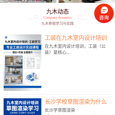
九木动态
Company dynamics
九木参观学习与实践
工装在九木室内设计培训
能学到东西吗?
在九木室内设计培训，工装（公
装）是核心...
模块之一，能学到非常系统、落
地、能直接用于工作的东西，不是
泛泛而谈，而是从规范、软件、材
料、施工到真实项目全链路覆盖。
下面给你讲得非常细、非常全面。
长沙学校草图渲染为什么
一、能学到什么（工装核心内容）
1. 工装类型全覆盖（真实商业空
九木室内设计培训机构
长沙学草图渲染
间）• 餐饮空间：中餐厅、西餐