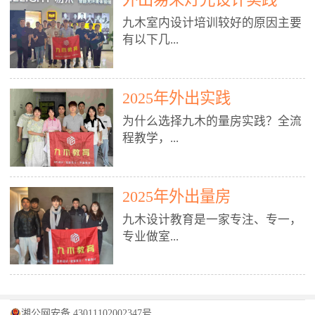
装施工图、深化图、节点大样、规
职授课，每月还在做真实项目。•
核心强项。• 课程完全贴合长沙本
范出图• 3DMAX+Vray：工装效果
九木室内设计培训较好的原因主要
不只教按钮操作，更讲建模逻辑、
地市场（户型、材料、工艺、客户
图、灯光、材质、商业空间表现•
有以下几...
材质真实感、灯光氛围、客户视
习惯），学完就能用。二、总监级
SU草图大师：快速建模、方案推敲
角、出图规范。• 创始人/艺术总监
全职师资，讲真东西• 老师都是10
• 酷家乐：快速出方案、全景图、
亲自带课，拿过行业金奖，懂设计
年+实战设计总监，全职授课，每
谈单展示• PS：效果图后期、方案
点： 1. 专注室内设计教育：是湖南
也懂市场。✅ 三、实战：3倍实操
2025年外出实践
月还在做真实项目。• 不只教软
排版、汇报PPT4. 材料与施工（工
唯一一家专业做室内设计教育的学
+真实项目，拒绝纸上谈兵• 实践课
件，更讲量房、谈单、预算、避
为什么选择九木的量房实践？全流
装最值钱的部分）• 工装常用材
校，专注设计教育20年，是专一、
时是理论3倍+，每周工地/材料市
坑、落地，都是一线经验。• 创始
程教学，...
料：地砖、石材、铝扣板、防火
专业、专注的高端室内设计培训品
场/家具馆实训。• 全程做真实项
人杨程老师亲自授课，拿过行业金
板、乳胶漆、木饰面、玻璃、不锈
牌，采用专业、实战的“理论加实
目：量房→CAD导入→SU建模
奖，懂设计也懂市场。三、实战为
钢• 施工工艺：吊顶、隔墙、地
践”教学模式，能从多方面培养室
→Enscape实时渲染→出图→谈单
王，拒绝纸上谈兵• 实践课时是理
从理论到落地 学习量房核心工
面、水电、防水、强弱电、消防改
内设计人才。2. 师资力量雄厚：由
2025年外出量房
→工地跟进。• 毕业至少15套SU模
论3倍+，每周工地/材料市场实
具：卷尺、激光测距仪、记录本
造• 成本控制：工装预算、报价、
10年以上经验的设计总监亲自授
型+10套高质量渲染图+3套完整方
训。• 学员全程参与真实项目：量
九木设计教育是一家专注、专一，
等，掌握“墙面平整度检测”“管道
损耗、工期管理• 工地实践：量
课，教师均为公司全职设计总监，
案，作品集直接求职。• 建模关联
房→CAD/酷家乐→拆单→预算→
专业做室...
定位”“空间动线规划”等实操技
房、现场交底、施工问题处理5. 方
在本行业从事设计工作8 - 10年以
CAD尺寸，渲染可预览材料/灯光/
谈单→工地跟进。• 毕业至少15套
巧。 结合CAD软件现场绘制原始
案设计能力（从0到完整方案）• 需
上。他们每月都有项目要做，能带
动线，提前发现落地问题。✅ 四、
施工图+3个完整案例，作品集直接
结构图，理解户型优缺点，为设计
求分析：客户定位、预算、风格、
领学生参与量房、谈单等实践活
课程：全链路，学完就是“会渲染
找工作。四、全链路课程，学完就
内设计培训的机构，拥有19年的丰
方案提供精准依据。工地实地教
功能• 平面布局：动线、分区、效
动，让学生学完可直接上岗，且对
的设计师”• 软件精通：SU建模（组
是设计师• 覆盖：软件（CAD/酷家
富经验。无论您是否有设计基础，
学，直面真实挑战 走进真实装修
率、合规• 风格设计：现代、极
学生认真负责。3. 教学模式多样：
件/场景/剖面/联动CAD）+
湘公网安备 43011102002347号