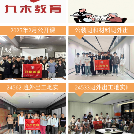
2025年2月公开课
公装班和材料班外出
24562 班外出工地实践
24533班外出工地实践