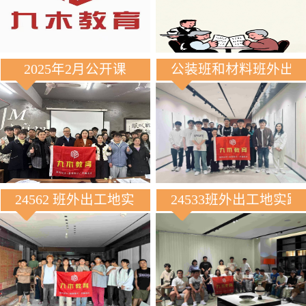
2025年2月公开课
公装班和材料班外出
24562 班外出工地实践
24533班外出工地实践