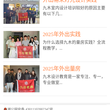
装施工图、深化图、节点大样、规
职授课，每月还在做真实项目。•
核心强项。• 课程完全贴合长沙本
范出图• 3DMAX+Vray：工装效果
九木室内设计培训较好的原因主要
不只教按钮操作，更讲建模逻辑、
地市场（户型、材料、工艺、客户
图、灯光、材质、商业空间表现•
有以下几...
材质真实感、灯光氛围、客户视
习惯），学完就能用。二、总监级
SU草图大师：快速建模、方案推敲
角、出图规范。• 创始人/艺术总监
全职师资，讲真东西• 老师都是10
• 酷家乐：快速出方案、全景图、
亲自带课，拿过行业金奖，懂设计
年+实战设计总监，全职授课，每
谈单展示• PS：效果图后期、方案
点： 1. 专注室内设计教育：是湖南
也懂市场。✅ 三、实战：3倍实操
2025年外出实践
月还在做真实项目。• 不只教软
排版、汇报PPT4. 材料与施工（工
唯一一家专业做室内设计教育的学
+真实项目，拒绝纸上谈兵• 实践课
件，更讲量房、谈单、预算、避
为什么选择九木的量房实践？全流
装最值钱的部分）• 工装常用材
校，专注设计教育20年，是专一、
时是理论3倍+，每周工地/材料市
坑、落地，都是一线经验。• 创始
程教学，...
料：地砖、石材、铝扣板、防火
专业、专注的高端室内设计培训品
场/家具馆实训。• 全程做真实项
人杨程老师亲自授课，拿过行业金
板、乳胶漆、木饰面、玻璃、不锈
牌，采用专业、实战的“理论加实
目：量房→CAD导入→SU建模
奖，懂设计也懂市场。三、实战为
钢• 施工工艺：吊顶、隔墙、地
践”教学模式，能从多方面培养室
→Enscape实时渲染→出图→谈单
王，拒绝纸上谈兵• 实践课时是理
从理论到落地 学习量房核心工
面、水电、防水、强弱电、消防改
内设计人才。2. 师资力量雄厚：由
2025年外出量房
→工地跟进。• 毕业至少15套SU模
论3倍+，每周工地/材料市场实
具：卷尺、激光测距仪、记录本
造• 成本控制：工装预算、报价、
10年以上经验的设计总监亲自授
型+10套高质量渲染图+3套完整方
训。• 学员全程参与真实项目：量
九木设计教育是一家专注、专一，
等，掌握“墙面平整度检测”“管道
损耗、工期管理• 工地实践：量
课，教师均为公司全职设计总监，
案，作品集直接求职。• 建模关联
房→CAD/酷家乐→拆单→预算→
专业做室...
定位”“空间动线规划”等实操技
房、现场交底、施工问题处理5. 方
在本行业从事设计工作8 - 10年以
CAD尺寸，渲染可预览材料/灯光/
谈单→工地跟进。• 毕业至少15套
巧。 结合CAD软件现场绘制原始
案设计能力（从0到完整方案）• 需
上。他们每月都有项目要做，能带
动线，提前发现落地问题。✅ 四、
施工图+3个完整案例，作品集直接
结构图，理解户型优缺点，为设计
求分析：客户定位、预算、风格、
领学生参与量房、谈单等实践活
课程：全链路，学完就是“会渲染
找工作。四、全链路课程，学完就
内设计培训的机构，拥有19年的丰
方案提供精准依据。工地实地教
功能• 平面布局：动线、分区、效
动，让学生学完可直接上岗，且对
的设计师”• 软件精通：SU建模（组
是设计师• 覆盖：软件（CAD/酷家
富经验。无论您是否有设计基础，
学，直面真实挑战 走进真实装修
率、合规• 风格设计：现代、极
学生认真负责。3. 教学模式多样：
件/场景/剖面/联动CAD）+
湘公网安备 43011102002347号