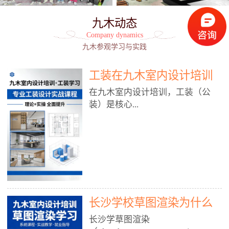
九木动态
Company dynamics
九木参观学习与实践
工装在九木室内设计培训
能学到东西吗?
在九木室内设计培训，工装（公
装）是核心...
模块之一，能学到非常系统、落
地、能直接用于工作的东西，不是
泛泛而谈，而是从规范、软件、材
料、施工到真实项目全链路覆盖。
下面给你讲得非常细、非常全面。
长沙学校草图渲染为什么
一、能学到什么（工装核心内容）
1. 工装类型全覆盖（真实商业空
九木室内设计培训机构
长沙学草图渲染
间）• 餐饮空间：中餐厅、西餐