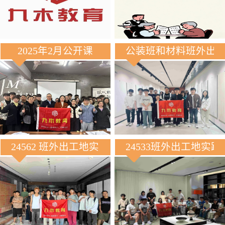
2025年2月公开课
公装班和材料班外出
24562 班外出工地实践
24533班外出工地实践