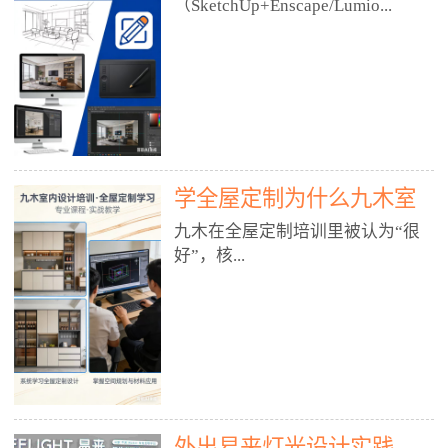
好？
（SketchUp+Enscape/Lumio...
厅、快餐店、奶茶店、火锅店等布
局、动线、后厨、消防、排烟、照
明、材料耐脏耐磨• 办公空间：开
n），九木之所以公认好，核心是
放式办公、会议室、接待区、茶水
只做室内、实战落地、全链路、本
间、强弱电规划• 酒店/民宿：大
地适配、总监带教、就业强，不是
堂、客房、走廊、布草间、消防疏
只教软件，而是教“能直接出图、
散• 商业店铺：服装店、美容院、
谈单、落地”的设计师能力。✅
网咖、展厅、培训机构• 公共空
学全屋定制为什么九木室
一、专一：20年只做室内，草图渲
间：展厅、会所、小型商业综合体
染是核心强项• 湖南少有的只做室
内设计培训机构好？
九木在全屋定制培训里被认为“很
2. 工装必备规范（非常关键）• 消
内设计培训的机构，不搞杂课，
好”，核...
防规范：疏散宽度、喷淋、烟感、
SketchUp+Enscape/Lumion是核心
防火分区、材料阻燃等级• 人体工
课程。• 课程完全贴合长沙本地市
程学：通道宽度、桌椅高度、动线
场：户型、材料、工艺、客户审
心是专注、实战、全链路、本地深
效率• 建筑规范：承重墙、梁位、
美、谈单习惯，学完就能用。• 不
耕、就业强，不是只教软件，而是
层高、设备井、强弱电、给排水•
教泛泛建模，只教室内定制/家装/
教“能直接上岗的设计师能力”。
工装制图标准：平面图、立面图、
工装的草图渲染逻辑。✅ 二、师
一、18年只做室内/全屋定制，够
节点大样、剖面图、材料表3. 全套
资：总监级全职，懂渲染更懂落地
专一• 湖南少有的只做室内设计培
软件技能（工装必备）• CAD：工
• 老师都是10年+实战设计总监，全
外出易来灯光设计实践
训的机构，不搞杂课，全屋定制是