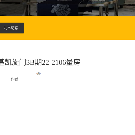
九木动态
基凯旋门3B期22-2106量房
作者：