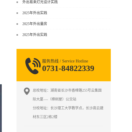
谈，而是从规范、软件、材料、施工
外出易来灯光设计实践
到真实项目全链路覆盖。下面给你讲
2025年外出实践
得非常细、非常全面。一、能学到什
么（工装核心内容）1. 工装类型全覆
2025年外出量房
盖（真实商业空间）• 餐饮空间：中餐
2025年外出实践
厅、西餐厅、快餐店、奶茶店、火锅
店等布局、动线、后厨、消防、排
烟、照明、材料耐脏耐磨• 办公空间：
开放式办公、会议室、接待区、茶
服务热线 / Service Hotline
水...
0731-84822339
总校地址：湖南省长沙市香樟路255号云集国
际大厦----（樟树屋）公交站
分校地址：长沙理工大学教学点，长沙高云建
材东三区2栋2楼