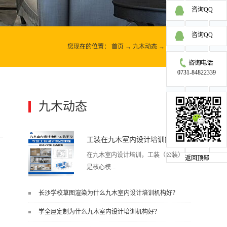
咨询QQ
咨询QQ
您现在的位置：
首页
→
九木动态
→
九木动态
0731-84822339
九木动态
更多>>
工装在九木室内设计培训能学到东西吗?
在九木室内设计培训，工装（公装）
返回顶部
是核心模...
长沙学校草图渲染为什么九木室内设计培训机构好？
块之一，能学到非常系统、落地、能
学全屋定制为什么九木室内设计培训机构好？
直接用于工作的东西，不是泛泛而