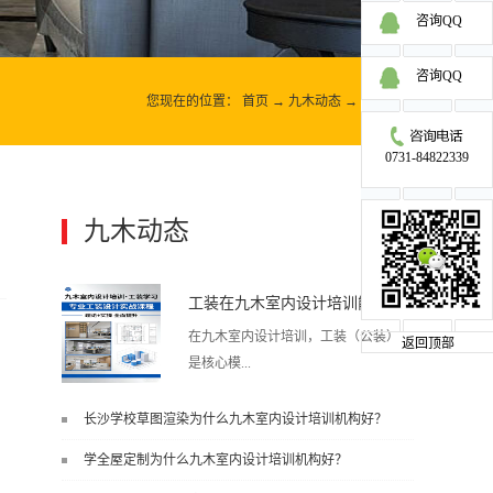
咨询QQ
咨询QQ
您现在的位置：
首页
→
九木动态
→
九木动态
0731-84822339
九木动态
更多>>
工装在九木室内设计培训能学到东西吗?
在九木室内设计培训，工装（公装）
返回顶部
是核心模...
长沙学校草图渲染为什么九木室内设计培训机构好？
块之一，能学到非常系统、落地、能
学全屋定制为什么九木室内设计培训机构好？
直接用于工作的东西，不是泛泛而