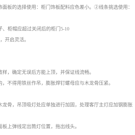
饰面板的选择使用：柜门饰板配料应色差小。②线条挑选使用：
子、柜帽应超过关闭后的柜门5-10
固，开启灵活。
放样，确定无误后方能上顶，并保证线流畅。
内，不得用铁丝作吊，膨胀焊钉螺母应与木龙骨压紧。
木龙骨，吊顶吸灯处应单独进行加固，处理客厅主灯应加钢膨胀
面板上弹线定出筒灯位置，拖出线头。