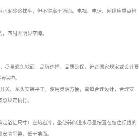
用水泥砂浆抹平，但不得高于墙面。电视、电话、网络应重点检
洁，四周无明显空隙。
棚，尽量避免地面，品牌选择，品质确保，符合国家规定或设计要
包括保护。
，开关、龙头安装平正，使用灵活方便，管道合理设计，合理安
按照规定执行。
确定浴缸尺寸）左热右冷，坐使器的进水尽量按置在挡住视线的
漏安装平整，低于地面。