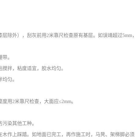
层除外），刮灰前用2米靠尺检查原有基层。如误靖超过5mm，
硼带。
钻搅拌，粘度适宜，胶水均匀。
拌均匀。
度用2米靠尺检查，大面应≤2mm。
防污染其他工种。
在木作上踩踏。如地面已完工，再作施工时，马凳、架梯脚必须