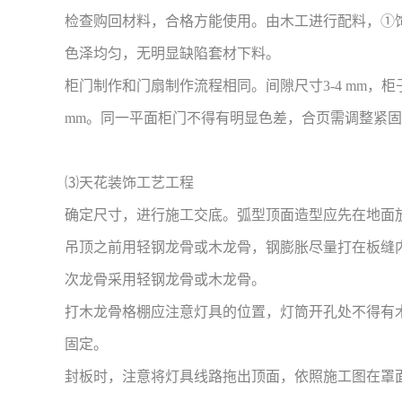
检查购回材料，合格方能使用。由木工进行配料，①
色泽均匀，无明显缺陷套材下料。
柜门制作和门扇制作流程相同。间隙尺寸3-4 mm，柜
mm。同一平面柜门不得有明显色差，合页需调整紧
⑶天花装饰工艺工程
确定尺寸，进行施工交底。弧型顶面造型应先在地面
吊顶之前用轻钢龙骨或木龙骨，钢膨胀尽量打在板缝
次龙骨采用轻钢龙骨或木龙骨。
打木龙骨格棚应注意灯具的位置，灯筒开孔处不得有
固定。
封板时，注意将灯具线路拖出顶面，依照施工图在罩