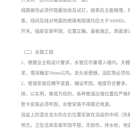
线路做完必须作隐蔽验收及试灯，摇表后主能暗埋，
查，线间及线对地面的绝缘电阻值均应大于500MD。
开关，插座安装牢固，位置正确，盖板端正，表面清
（二）水路工程
1、根据业主和设计要求，水管应尽量埋入墙内。天
求，埋深确定50mm以内。龙头坐便器，浴缸等必须
2、管道安装应横平竖直，铺设牢固，坡度符合要求
排，以实用，美观为目的，各种管道出墙位置应严格
管卡安装必须牢固，水管安装不得靠近电源。
浴盆上的混合龙头的左右位置安装在浴盆的中间（先
地方。卫生洁具安装牢固平稳，无损伤，排水栓，地