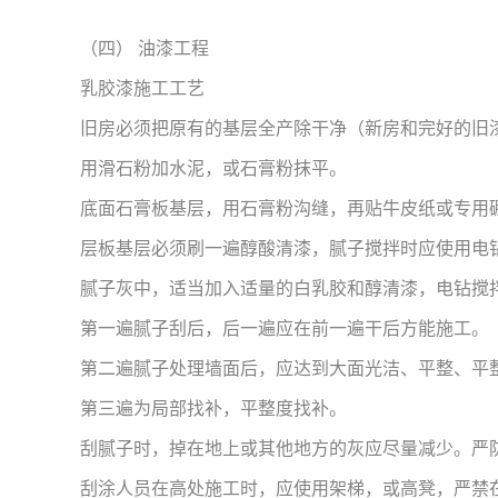
（四） 油漆工程
乳胶漆施工工艺
旧房必须把原有的基层全产除干净（新房和完好的旧漆
用滑石粉加水泥，或石膏粉抹平。
底面石膏板基层，用石膏粉沟缝，再贴牛皮纸或专用
层板基层必须刷一遍醇酸清漆，腻子搅拌时应使用电
腻子灰中，适当加入适量的白乳胶和醇清漆，电钻搅
第一遍腻子刮后，后一遍应在前一遍干后方能施工。
第二遍腻子处理墙面后，应达到大面光洁、平整、平整
第三遍为局部找补，平整度找补。
刮腻子时，掉在地上或其他地方的灰应尽量减少。严
刮涂人员在高处施工时，应使用架梯，或高凳，严禁