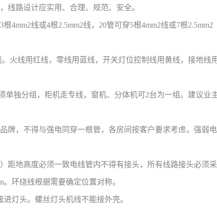
布，线路设计应实用、合理、规范、安全。
m2线或4根2.5mm2线，20管可穿5根4mm2线或7根2.5mm2
铜芯钱。火线用红线，零线用蓝线，开关灯位控制线用黄线，接地线
调线必须单独分组，柜机走专线，窗机、分体机可2台为一组。建议业
的品牌，不得与强电同穿一根管，各房间按客户要求考虑，强弱电
座）距地高度必须一致电线管内不得有接头，所有线路接头必须采
5m。环绕线根据需要确定位置对称。
接进灯头。螺丝灯头机线不能接外壳。