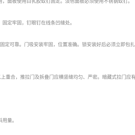
用，面板使用白乳胶蚊钉固定。淡色面板必须使用不锈钢蚊钉。
。
；固定牢固，钉眼钉在线条凹缝处。
，固定可靠。门吸安装牢固，位置准确。锁安装好后必须立即包扎
以上重合，推拉门及拆叠门应横竖缝均匀、严密。暗藏式拉门应
料用量。