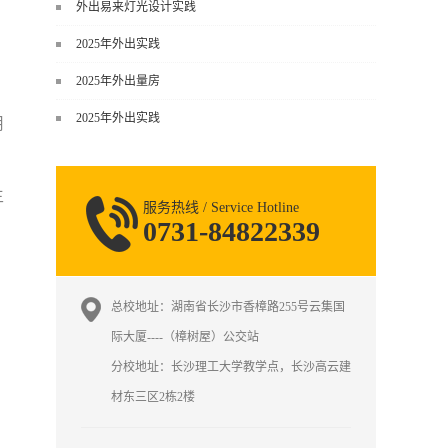
谈，而是从规范、软件、材料、施工
外出易来灯光设计实践
到真实项目全链路覆盖。下面给你讲
2025年外出实践
得非常细、非常全面。一、能学到什
么（工装核心内容）1. 工装类型全覆
2025年外出量房
盖（真实商业空间）• 餐饮空间：中餐
2025年外出实践
用
厅、西餐厅、快餐店、奶茶店、火锅
店等布局、动线、后厨、消防、排
烟、照明、材料耐脏耐磨• 办公空间：
主
开放式办公、会议室、接待区、茶
服务热线 / Service Hotline
水...
0731-84822339
总校地址：湖南省长沙市香樟路255号云集国
际大厦----（樟树屋）公交站
分校地址：长沙理工大学教学点，长沙高云建
材东三区2栋2楼