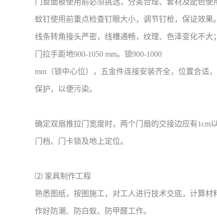
门窗面板使用前必须挑选，分类合理、套材及配色使
蚊钉使用前重点检查钉眼大小，调节钉枪，保证效果
线条转角接头严密，线槽通畅，纹理、色泽变化不大
门拉手距地900-1050 mm。锁900-1000
mm（锁中心位），五金件连接安装齐全，位置合适
保护，以便污染。
确定双扇推拉门宽度时，两个门扇的交接边应有1cm
门档、门卡锁及地上定位。
⑵ 家具制作工程
熟悉图纸，按图施工，对工人进行技术交底，计算材
作好防潮、防白蚁、防甲醛工作。