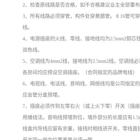
2、检查原线路是否合格，如不合格建议业主全部重
3、所有线路必须穿管，构件处穿黄腊管。￠16管可穿3根4m
线。
4、电源插座的火线、零线、接地线均为2.5mm2
双色线。
5、空调线为4mm2线，接地线为2.5mm2线，空
各房间均应预设空调插座。（合同指定的品牌电线）
6、电视线、电话线、音响线、网络线均是公司指定
应会管分盒预埋。
7、插座必须作到左零右火（或上火下零）开关（插
用缠绕法。音响线预埋到位，墙外部分的长度应有1.
线盒内导线应留有余量，接线时相线进开关，零线直
开关同一房内位置高度必须一致。