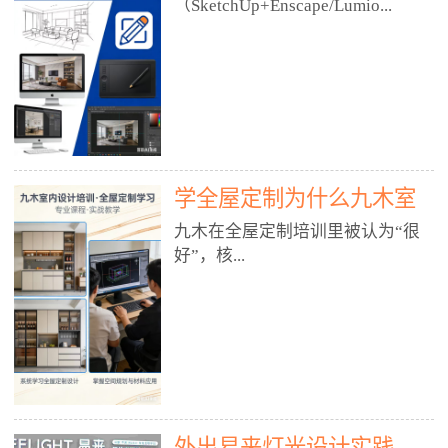
好？
（SketchUp+Enscape/Lumio...
厅、快餐店、奶茶店、火锅店等布
局、动线、后厨、消防、排烟、照
明、材料耐脏耐磨• 办公空间：开
n），九木之所以公认好，核心是
放式办公、会议室、接待区、茶水
只做室内、实战落地、全链路、本
间、强弱电规划• 酒店/民宿：大
地适配、总监带教、就业强，不是
堂、客房、走廊、布草间、消防疏
只教软件，而是教“能直接出图、
散• 商业店铺：服装店、美容院、
谈单、落地”的设计师能力。✅
网咖、展厅、培训机构• 公共空
学全屋定制为什么九木室
一、专一：20年只做室内，草图渲
间：展厅、会所、小型商业综合体
染是核心强项• 湖南少有的只做室
内设计培训机构好？
九木在全屋定制培训里被认为“很
2. 工装必备规范（非常关键）• 消
内设计培训的机构，不搞杂课，
好”，核...
防规范：疏散宽度、喷淋、烟感、
SketchUp+Enscape/Lumion是核心
防火分区、材料阻燃等级• 人体工
课程。• 课程完全贴合长沙本地市
程学：通道宽度、桌椅高度、动线
场：户型、材料、工艺、客户审
心是专注、实战、全链路、本地深
效率• 建筑规范：承重墙、梁位、
美、谈单习惯，学完就能用。• 不
耕、就业强，不是只教软件，而是
层高、设备井、强弱电、给排水•
教泛泛建模，只教室内定制/家装/
教“能直接上岗的设计师能力”。
工装制图标准：平面图、立面图、
工装的草图渲染逻辑。✅ 二、师
一、18年只做室内/全屋定制，够
节点大样、剖面图、材料表3. 全套
资：总监级全职，懂渲染更懂落地
专一• 湖南少有的只做室内设计培
软件技能（工装必备）• CAD：工
• 老师都是10年+实战设计总监，全
外出易来灯光设计实践
训的机构，不搞杂课，全屋定制是