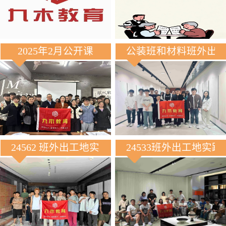
2025年2月公开课
公装班和材料班外出
24562 班外出工地实践
24533班外出工地实践