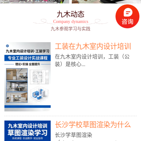
九木动态
Company dynamics
九木参观学习与实践
工装在九木室内设计培训
能学到东西吗?
在九木室内设计培训，工装（公
装）是核心...
模块之一，能学到非常系统、落
地、能直接用于工作的东西，不是
泛泛而谈，而是从规范、软件、材
料、施工到真实项目全链路覆盖。
下面给你讲得非常细、非常全面。
长沙学校草图渲染为什么
一、能学到什么（工装核心内容）
1. 工装类型全覆盖（真实商业空
九木室内设计培训机构
长沙学草图渲染
间）• 餐饮空间：中餐厅、西餐