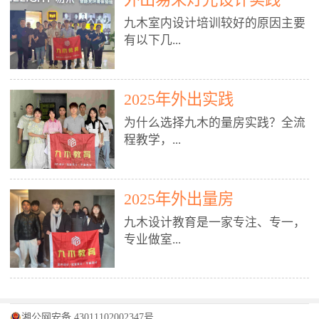
装施工图、深化图、节点大样、规
职授课，每月还在做真实项目。•
核心强项。• 课程完全贴合长沙本
范出图• 3DMAX+Vray：工装效果
九木室内设计培训较好的原因主要
不只教按钮操作，更讲建模逻辑、
地市场（户型、材料、工艺、客户
图、灯光、材质、商业空间表现•
有以下几...
材质真实感、灯光氛围、客户视
习惯），学完就能用。二、总监级
SU草图大师：快速建模、方案推敲
角、出图规范。• 创始人/艺术总监
全职师资，讲真东西• 老师都是10
• 酷家乐：快速出方案、全景图、
亲自带课，拿过行业金奖，懂设计
年+实战设计总监，全职授课，每
谈单展示• PS：效果图后期、方案
点： 1. 专注室内设计教育：是湖南
也懂市场。✅ 三、实战：3倍实操
2025年外出实践
月还在做真实项目。• 不只教软
排版、汇报PPT4. 材料与施工（工
唯一一家专业做室内设计教育的学
+真实项目，拒绝纸上谈兵• 实践课
件，更讲量房、谈单、预算、避
为什么选择九木的量房实践？全流
装最值钱的部分）• 工装常用材
校，专注设计教育20年，是专一、
时是理论3倍+，每周工地/材料市
坑、落地，都是一线经验。• 创始
程教学，...
料：地砖、石材、铝扣板、防火
专业、专注的高端室内设计培训品
场/家具馆实训。• 全程做真实项
人杨程老师亲自授课，拿过行业金
板、乳胶漆、木饰面、玻璃、不锈
牌，采用专业、实战的“理论加实
目：量房→CAD导入→SU建模
奖，懂设计也懂市场。三、实战为
钢• 施工工艺：吊顶、隔墙、地
践”教学模式，能从多方面培养室
→Enscape实时渲染→出图→谈单
王，拒绝纸上谈兵• 实践课时是理
从理论到落地 学习量房核心工
面、水电、防水、强弱电、消防改
内设计人才。2. 师资力量雄厚：由
2025年外出量房
→工地跟进。• 毕业至少15套SU模
论3倍+，每周工地/材料市场实
具：卷尺、激光测距仪、记录本
造• 成本控制：工装预算、报价、
10年以上经验的设计总监亲自授
型+10套高质量渲染图+3套完整方
训。• 学员全程参与真实项目：量
九木设计教育是一家专注、专一，
等，掌握“墙面平整度检测”“管道
损耗、工期管理• 工地实践：量
课，教师均为公司全职设计总监，
案，作品集直接求职。• 建模关联
房→CAD/酷家乐→拆单→预算→
专业做室...
定位”“空间动线规划”等实操技
房、现场交底、施工问题处理5. 方
在本行业从事设计工作8 - 10年以
CAD尺寸，渲染可预览材料/灯光/
谈单→工地跟进。• 毕业至少15套
巧。 结合CAD软件现场绘制原始
案设计能力（从0到完整方案）• 需
上。他们每月都有项目要做，能带
动线，提前发现落地问题。✅ 四、
施工图+3个完整案例，作品集直接
结构图，理解户型优缺点，为设计
求分析：客户定位、预算、风格、
领学生参与量房、谈单等实践活
课程：全链路，学完就是“会渲染
找工作。四、全链路课程，学完就
内设计培训的机构，拥有19年的丰
方案提供精准依据。工地实地教
功能• 平面布局：动线、分区、效
动，让学生学完可直接上岗，且对
的设计师”• 软件精通：SU建模（组
是设计师• 覆盖：软件（CAD/酷家
富经验。无论您是否有设计基础，
学，直面真实挑战 走进真实装修
率、合规• 风格设计：现代、极
学生认真负责。3. 教学模式多样：
件/场景/剖面/联动CAD）+
湘公网安备 43011102002347号