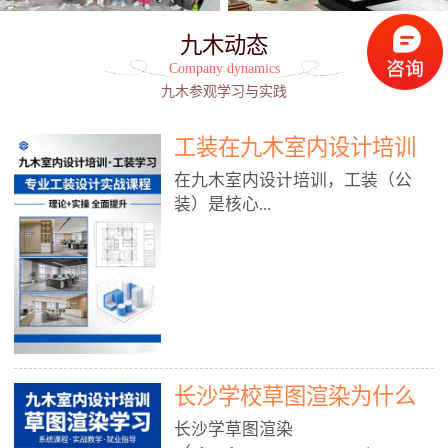
九木动态
Company dynamics
九木参观学习与实践
工装在九木室内设计培训
能学到东西吗?
在九木室内设计培训，工装（公
装）是核心...
模块之一，能学到非常系统、落
地、能直接用于工作的东西，不是
泛泛而谈，而是从规范、软件、材
料、施工到真实项目全链路覆盖。
下面给你讲得非常细、非常全面。
长沙学校草图渲染为什么
一、能学到什么（工装核心内容）
1. 工装类型全覆盖（真实商业空
九木室内设计培训机构
长沙学草图渲染
间）• 餐饮空间：中餐厅、西餐