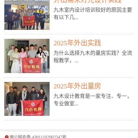
装施工图、深化图、节点大样、规
职授课，每月还在做真实项目。•
核心强项。• 课程完全贴合长沙本
范出图• 3DMAX+Vray：工装效果
九木室内设计培训较好的原因主要
不只教按钮操作，更讲建模逻辑、
地市场（户型、材料、工艺、客户
图、灯光、材质、商业空间表现•
有以下几...
材质真实感、灯光氛围、客户视
习惯），学完就能用。二、总监级
SU草图大师：快速建模、方案推敲
角、出图规范。• 创始人/艺术总监
全职师资，讲真东西• 老师都是10
• 酷家乐：快速出方案、全景图、
亲自带课，拿过行业金奖，懂设计
年+实战设计总监，全职授课，每
谈单展示• PS：效果图后期、方案
点： 1. 专注室内设计教育：是湖南
也懂市场。✅ 三、实战：3倍实操
2025年外出实践
月还在做真实项目。• 不只教软
排版、汇报PPT4. 材料与施工（工
唯一一家专业做室内设计教育的学
+真实项目，拒绝纸上谈兵• 实践课
件，更讲量房、谈单、预算、避
为什么选择九木的量房实践？全流
装最值钱的部分）• 工装常用材
校，专注设计教育20年，是专一、
时是理论3倍+，每周工地/材料市
坑、落地，都是一线经验。• 创始
程教学，...
料：地砖、石材、铝扣板、防火
专业、专注的高端室内设计培训品
场/家具馆实训。• 全程做真实项
人杨程老师亲自授课，拿过行业金
板、乳胶漆、木饰面、玻璃、不锈
牌，采用专业、实战的“理论加实
目：量房→CAD导入→SU建模
奖，懂设计也懂市场。三、实战为
钢• 施工工艺：吊顶、隔墙、地
践”教学模式，能从多方面培养室
→Enscape实时渲染→出图→谈单
王，拒绝纸上谈兵• 实践课时是理
从理论到落地 学习量房核心工
面、水电、防水、强弱电、消防改
内设计人才。2. 师资力量雄厚：由
2025年外出量房
→工地跟进。• 毕业至少15套SU模
论3倍+，每周工地/材料市场实
具：卷尺、激光测距仪、记录本
造• 成本控制：工装预算、报价、
10年以上经验的设计总监亲自授
型+10套高质量渲染图+3套完整方
训。• 学员全程参与真实项目：量
九木设计教育是一家专注、专一，
等，掌握“墙面平整度检测”“管道
损耗、工期管理• 工地实践：量
课，教师均为公司全职设计总监，
案，作品集直接求职。• 建模关联
房→CAD/酷家乐→拆单→预算→
专业做室...
定位”“空间动线规划”等实操技
房、现场交底、施工问题处理5. 方
在本行业从事设计工作8 - 10年以
CAD尺寸，渲染可预览材料/灯光/
谈单→工地跟进。• 毕业至少15套
巧。 结合CAD软件现场绘制原始
案设计能力（从0到完整方案）• 需
上。他们每月都有项目要做，能带
动线，提前发现落地问题。✅ 四、
施工图+3个完整案例，作品集直接
结构图，理解户型优缺点，为设计
求分析：客户定位、预算、风格、
领学生参与量房、谈单等实践活
课程：全链路，学完就是“会渲染
找工作。四、全链路课程，学完就
内设计培训的机构，拥有19年的丰
方案提供精准依据。工地实地教
功能• 平面布局：动线、分区、效
动，让学生学完可直接上岗，且对
的设计师”• 软件精通：SU建模（组
是设计师• 覆盖：软件（CAD/酷家
富经验。无论您是否有设计基础，
学，直面真实挑战 走进真实装修
率、合规• 风格设计：现代、极
学生认真负责。3. 教学模式多样：
件/场景/剖面/联动CAD）+
湘公网安备 43011102002347号