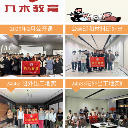
2025年2月公开课
公装班和材料班外出
24562 班外出工地实践
24533班外出工地实践