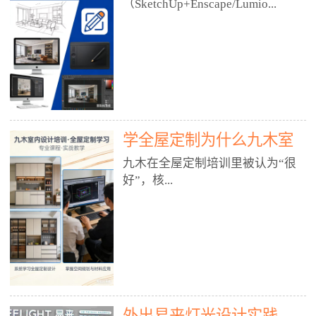
好？
（SketchUp+Enscape/Lumio...
厅、快餐店、奶茶店、火锅店等布
局、动线、后厨、消防、排烟、照
明、材料耐脏耐磨• 办公空间：开
n），九木之所以公认好，核心是
放式办公、会议室、接待区、茶水
只做室内、实战落地、全链路、本
间、强弱电规划• 酒店/民宿：大
地适配、总监带教、就业强，不是
堂、客房、走廊、布草间、消防疏
只教软件，而是教“能直接出图、
散• 商业店铺：服装店、美容院、
谈单、落地”的设计师能力。✅
网咖、展厅、培训机构• 公共空
学全屋定制为什么九木室
一、专一：20年只做室内，草图渲
间：展厅、会所、小型商业综合体
染是核心强项• 湖南少有的只做室
内设计培训机构好？
九木在全屋定制培训里被认为“很
2. 工装必备规范（非常关键）• 消
内设计培训的机构，不搞杂课，
好”，核...
防规范：疏散宽度、喷淋、烟感、
SketchUp+Enscape/Lumion是核心
防火分区、材料阻燃等级• 人体工
课程。• 课程完全贴合长沙本地市
程学：通道宽度、桌椅高度、动线
场：户型、材料、工艺、客户审
心是专注、实战、全链路、本地深
效率• 建筑规范：承重墙、梁位、
美、谈单习惯，学完就能用。• 不
耕、就业强，不是只教软件，而是
层高、设备井、强弱电、给排水•
教泛泛建模，只教室内定制/家装/
教“能直接上岗的设计师能力”。
工装制图标准：平面图、立面图、
工装的草图渲染逻辑。✅ 二、师
一、18年只做室内/全屋定制，够
节点大样、剖面图、材料表3. 全套
资：总监级全职，懂渲染更懂落地
专一• 湖南少有的只做室内设计培
软件技能（工装必备）• CAD：工
• 老师都是10年+实战设计总监，全
外出易来灯光设计实践
训的机构，不搞杂课，全屋定制是