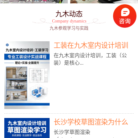
九木动态
Company dynamics
九木参观学习与实践
工装在九木室内设计培训
能学到东西吗?
在九木室内设计培训，工装（公
装）是核心...
模块之一，能学到非常系统、落
地、能直接用于工作的东西，不是
泛泛而谈，而是从规范、软件、材
料、施工到真实项目全链路覆盖。
下面给你讲得非常细、非常全面。
长沙学校草图渲染为什么
一、能学到什么（工装核心内容）
1. 工装类型全覆盖（真实商业空
九木室内设计培训机构
长沙学草图渲染
间）• 餐饮空间：中餐厅、西餐