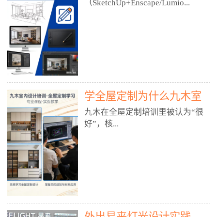
好？
（SketchUp+Enscape/Lumio...
厅、快餐店、奶茶店、火锅店等布
局、动线、后厨、消防、排烟、照
明、材料耐脏耐磨• 办公空间：开
n），九木之所以公认好，核心是
放式办公、会议室、接待区、茶水
只做室内、实战落地、全链路、本
间、强弱电规划• 酒店/民宿：大
地适配、总监带教、就业强，不是
堂、客房、走廊、布草间、消防疏
只教软件，而是教“能直接出图、
散• 商业店铺：服装店、美容院、
谈单、落地”的设计师能力。✅
网咖、展厅、培训机构• 公共空
学全屋定制为什么九木室
一、专一：20年只做室内，草图渲
间：展厅、会所、小型商业综合体
染是核心强项• 湖南少有的只做室
内设计培训机构好？
九木在全屋定制培训里被认为“很
2. 工装必备规范（非常关键）• 消
内设计培训的机构，不搞杂课，
好”，核...
防规范：疏散宽度、喷淋、烟感、
SketchUp+Enscape/Lumion是核心
防火分区、材料阻燃等级• 人体工
课程。• 课程完全贴合长沙本地市
程学：通道宽度、桌椅高度、动线
场：户型、材料、工艺、客户审
心是专注、实战、全链路、本地深
效率• 建筑规范：承重墙、梁位、
美、谈单习惯，学完就能用。• 不
耕、就业强，不是只教软件，而是
层高、设备井、强弱电、给排水•
教泛泛建模，只教室内定制/家装/
教“能直接上岗的设计师能力”。
工装制图标准：平面图、立面图、
工装的草图渲染逻辑。✅ 二、师
一、18年只做室内/全屋定制，够
节点大样、剖面图、材料表3. 全套
资：总监级全职，懂渲染更懂落地
专一• 湖南少有的只做室内设计培
软件技能（工装必备）• CAD：工
• 老师都是10年+实战设计总监，全
外出易来灯光设计实践
训的机构，不搞杂课，全屋定制是