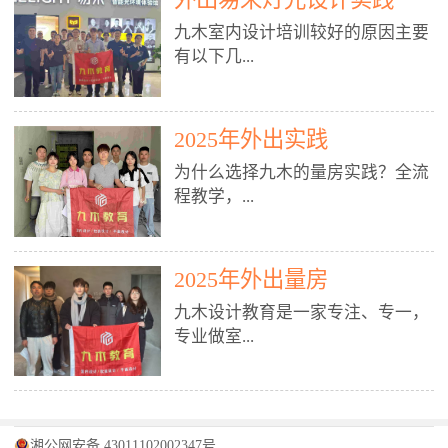
装施工图、深化图、节点大样、规
职授课，每月还在做真实项目。•
核心强项。• 课程完全贴合长沙本
范出图• 3DMAX+Vray：工装效果
九木室内设计培训较好的原因主要
不只教按钮操作，更讲建模逻辑、
地市场（户型、材料、工艺、客户
图、灯光、材质、商业空间表现•
有以下几...
材质真实感、灯光氛围、客户视
习惯），学完就能用。二、总监级
SU草图大师：快速建模、方案推敲
角、出图规范。• 创始人/艺术总监
全职师资，讲真东西• 老师都是10
• 酷家乐：快速出方案、全景图、
亲自带课，拿过行业金奖，懂设计
年+实战设计总监，全职授课，每
谈单展示• PS：效果图后期、方案
点： 1. 专注室内设计教育：是湖南
也懂市场。✅ 三、实战：3倍实操
2025年外出实践
月还在做真实项目。• 不只教软
排版、汇报PPT4. 材料与施工（工
唯一一家专业做室内设计教育的学
+真实项目，拒绝纸上谈兵• 实践课
件，更讲量房、谈单、预算、避
为什么选择九木的量房实践？全流
装最值钱的部分）• 工装常用材
校，专注设计教育20年，是专一、
时是理论3倍+，每周工地/材料市
坑、落地，都是一线经验。• 创始
程教学，...
料：地砖、石材、铝扣板、防火
专业、专注的高端室内设计培训品
场/家具馆实训。• 全程做真实项
人杨程老师亲自授课，拿过行业金
板、乳胶漆、木饰面、玻璃、不锈
牌，采用专业、实战的“理论加实
目：量房→CAD导入→SU建模
奖，懂设计也懂市场。三、实战为
钢• 施工工艺：吊顶、隔墙、地
践”教学模式，能从多方面培养室
→Enscape实时渲染→出图→谈单
王，拒绝纸上谈兵• 实践课时是理
从理论到落地 学习量房核心工
面、水电、防水、强弱电、消防改
内设计人才。2. 师资力量雄厚：由
2025年外出量房
→工地跟进。• 毕业至少15套SU模
论3倍+，每周工地/材料市场实
具：卷尺、激光测距仪、记录本
造• 成本控制：工装预算、报价、
10年以上经验的设计总监亲自授
型+10套高质量渲染图+3套完整方
训。• 学员全程参与真实项目：量
九木设计教育是一家专注、专一，
等，掌握“墙面平整度检测”“管道
损耗、工期管理• 工地实践：量
课，教师均为公司全职设计总监，
案，作品集直接求职。• 建模关联
房→CAD/酷家乐→拆单→预算→
专业做室...
定位”“空间动线规划”等实操技
房、现场交底、施工问题处理5. 方
在本行业从事设计工作8 - 10年以
CAD尺寸，渲染可预览材料/灯光/
谈单→工地跟进。• 毕业至少15套
巧。 结合CAD软件现场绘制原始
案设计能力（从0到完整方案）• 需
上。他们每月都有项目要做，能带
动线，提前发现落地问题。✅ 四、
施工图+3个完整案例，作品集直接
结构图，理解户型优缺点，为设计
求分析：客户定位、预算、风格、
领学生参与量房、谈单等实践活
课程：全链路，学完就是“会渲染
找工作。四、全链路课程，学完就
内设计培训的机构，拥有19年的丰
方案提供精准依据。工地实地教
功能• 平面布局：动线、分区、效
动，让学生学完可直接上岗，且对
的设计师”• 软件精通：SU建模（组
是设计师• 覆盖：软件（CAD/酷家
富经验。无论您是否有设计基础，
学，直面真实挑战 走进真实装修
率、合规• 风格设计：现代、极
学生认真负责。3. 教学模式多样：
件/场景/剖面/联动CAD）+
湘公网安备 43011102002347号