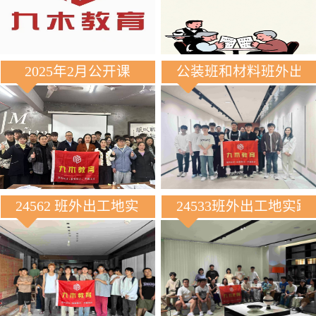
2025年2月公开课
公装班和材料班外出
24562 班外出工地实践
24533班外出工地实践