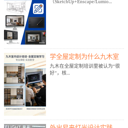
好？
（SketchUp+Enscape/Lumio...
厅、快餐店、奶茶店、火锅店等布
局、动线、后厨、消防、排烟、照
明、材料耐脏耐磨• 办公空间：开
n），九木之所以公认好，核心是
放式办公、会议室、接待区、茶水
只做室内、实战落地、全链路、本
间、强弱电规划• 酒店/民宿：大
地适配、总监带教、就业强，不是
堂、客房、走廊、布草间、消防疏
只教软件，而是教“能直接出图、
散• 商业店铺：服装店、美容院、
谈单、落地”的设计师能力。✅
网咖、展厅、培训机构• 公共空
学全屋定制为什么九木室
一、专一：20年只做室内，草图渲
间：展厅、会所、小型商业综合体
染是核心强项• 湖南少有的只做室
内设计培训机构好？
九木在全屋定制培训里被认为“很
2. 工装必备规范（非常关键）• 消
内设计培训的机构，不搞杂课，
好”，核...
防规范：疏散宽度、喷淋、烟感、
SketchUp+Enscape/Lumion是核心
防火分区、材料阻燃等级• 人体工
课程。• 课程完全贴合长沙本地市
程学：通道宽度、桌椅高度、动线
场：户型、材料、工艺、客户审
心是专注、实战、全链路、本地深
效率• 建筑规范：承重墙、梁位、
美、谈单习惯，学完就能用。• 不
耕、就业强，不是只教软件，而是
层高、设备井、强弱电、给排水•
教泛泛建模，只教室内定制/家装/
教“能直接上岗的设计师能力”。
工装制图标准：平面图、立面图、
工装的草图渲染逻辑。✅ 二、师
一、18年只做室内/全屋定制，够
节点大样、剖面图、材料表3. 全套
资：总监级全职，懂渲染更懂落地
专一• 湖南少有的只做室内设计培
软件技能（工装必备）• CAD：工
• 老师都是10年+实战设计总监，全
外出易来灯光设计实践
训的机构，不搞杂课，全屋定制是