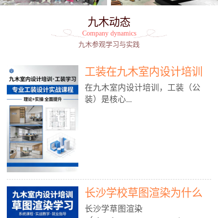
九木动态
Company dynamics
九木参观学习与实践
工装在九木室内设计培训
能学到东西吗?
在九木室内设计培训，工装（公
装）是核心...
模块之一，能学到非常系统、落
地、能直接用于工作的东西，不是
泛泛而谈，而是从规范、软件、材
料、施工到真实项目全链路覆盖。
下面给你讲得非常细、非常全面。
长沙学校草图渲染为什么
一、能学到什么（工装核心内容）
1. 工装类型全覆盖（真实商业空
九木室内设计培训机构
长沙学草图渲染
间）• 餐饮空间：中餐厅、西餐