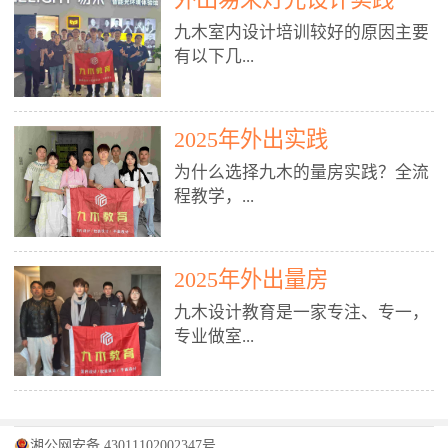
装施工图、深化图、节点大样、规
职授课，每月还在做真实项目。•
核心强项。• 课程完全贴合长沙本
范出图• 3DMAX+Vray：工装效果
九木室内设计培训较好的原因主要
不只教按钮操作，更讲建模逻辑、
地市场（户型、材料、工艺、客户
图、灯光、材质、商业空间表现•
有以下几...
材质真实感、灯光氛围、客户视
习惯），学完就能用。二、总监级
SU草图大师：快速建模、方案推敲
角、出图规范。• 创始人/艺术总监
全职师资，讲真东西• 老师都是10
• 酷家乐：快速出方案、全景图、
亲自带课，拿过行业金奖，懂设计
年+实战设计总监，全职授课，每
谈单展示• PS：效果图后期、方案
点： 1. 专注室内设计教育：是湖南
也懂市场。✅ 三、实战：3倍实操
2025年外出实践
月还在做真实项目。• 不只教软
排版、汇报PPT4. 材料与施工（工
唯一一家专业做室内设计教育的学
+真实项目，拒绝纸上谈兵• 实践课
件，更讲量房、谈单、预算、避
为什么选择九木的量房实践？全流
装最值钱的部分）• 工装常用材
校，专注设计教育20年，是专一、
时是理论3倍+，每周工地/材料市
坑、落地，都是一线经验。• 创始
程教学，...
料：地砖、石材、铝扣板、防火
专业、专注的高端室内设计培训品
场/家具馆实训。• 全程做真实项
人杨程老师亲自授课，拿过行业金
板、乳胶漆、木饰面、玻璃、不锈
牌，采用专业、实战的“理论加实
目：量房→CAD导入→SU建模
奖，懂设计也懂市场。三、实战为
钢• 施工工艺：吊顶、隔墙、地
践”教学模式，能从多方面培养室
→Enscape实时渲染→出图→谈单
王，拒绝纸上谈兵• 实践课时是理
从理论到落地 学习量房核心工
面、水电、防水、强弱电、消防改
内设计人才。2. 师资力量雄厚：由
2025年外出量房
→工地跟进。• 毕业至少15套SU模
论3倍+，每周工地/材料市场实
具：卷尺、激光测距仪、记录本
造• 成本控制：工装预算、报价、
10年以上经验的设计总监亲自授
型+10套高质量渲染图+3套完整方
训。• 学员全程参与真实项目：量
九木设计教育是一家专注、专一，
等，掌握“墙面平整度检测”“管道
损耗、工期管理• 工地实践：量
课，教师均为公司全职设计总监，
案，作品集直接求职。• 建模关联
房→CAD/酷家乐→拆单→预算→
专业做室...
定位”“空间动线规划”等实操技
房、现场交底、施工问题处理5. 方
在本行业从事设计工作8 - 10年以
CAD尺寸，渲染可预览材料/灯光/
谈单→工地跟进。• 毕业至少15套
巧。 结合CAD软件现场绘制原始
案设计能力（从0到完整方案）• 需
上。他们每月都有项目要做，能带
动线，提前发现落地问题。✅ 四、
施工图+3个完整案例，作品集直接
结构图，理解户型优缺点，为设计
求分析：客户定位、预算、风格、
领学生参与量房、谈单等实践活
课程：全链路，学完就是“会渲染
找工作。四、全链路课程，学完就
内设计培训的机构，拥有19年的丰
方案提供精准依据。工地实地教
功能• 平面布局：动线、分区、效
动，让学生学完可直接上岗，且对
的设计师”• 软件精通：SU建模（组
是设计师• 覆盖：软件（CAD/酷家
富经验。无论您是否有设计基础，
学，直面真实挑战 走进真实装修
率、合规• 风格设计：现代、极
学生认真负责。3. 教学模式多样：
件/场景/剖面/联动CAD）+
湘公网安备 43011102002347号