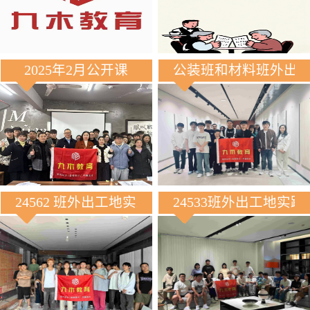
2025年2月公开课
公装班和材料班外出
24562 班外出工地实践
24533班外出工地实践