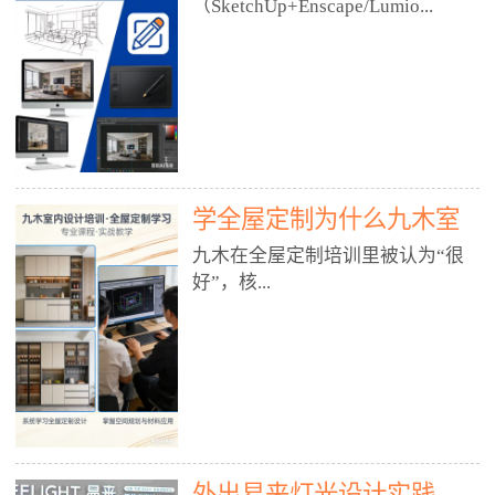
好？
（SketchUp+Enscape/Lumio...
厅、快餐店、奶茶店、火锅店等布
局、动线、后厨、消防、排烟、照
明、材料耐脏耐磨• 办公空间：开
n），九木之所以公认好，核心是
放式办公、会议室、接待区、茶水
只做室内、实战落地、全链路、本
间、强弱电规划• 酒店/民宿：大
地适配、总监带教、就业强，不是
堂、客房、走廊、布草间、消防疏
只教软件，而是教“能直接出图、
散• 商业店铺：服装店、美容院、
谈单、落地”的设计师能力。✅
网咖、展厅、培训机构• 公共空
学全屋定制为什么九木室
一、专一：20年只做室内，草图渲
间：展厅、会所、小型商业综合体
染是核心强项• 湖南少有的只做室
内设计培训机构好？
九木在全屋定制培训里被认为“很
2. 工装必备规范（非常关键）• 消
内设计培训的机构，不搞杂课，
好”，核...
防规范：疏散宽度、喷淋、烟感、
SketchUp+Enscape/Lumion是核心
防火分区、材料阻燃等级• 人体工
课程。• 课程完全贴合长沙本地市
程学：通道宽度、桌椅高度、动线
场：户型、材料、工艺、客户审
心是专注、实战、全链路、本地深
效率• 建筑规范：承重墙、梁位、
美、谈单习惯，学完就能用。• 不
耕、就业强，不是只教软件，而是
层高、设备井、强弱电、给排水•
教泛泛建模，只教室内定制/家装/
教“能直接上岗的设计师能力”。
工装制图标准：平面图、立面图、
工装的草图渲染逻辑。✅ 二、师
一、18年只做室内/全屋定制，够
节点大样、剖面图、材料表3. 全套
资：总监级全职，懂渲染更懂落地
专一• 湖南少有的只做室内设计培
软件技能（工装必备）• CAD：工
• 老师都是10年+实战设计总监，全
外出易来灯光设计实践
训的机构，不搞杂课，全屋定制是