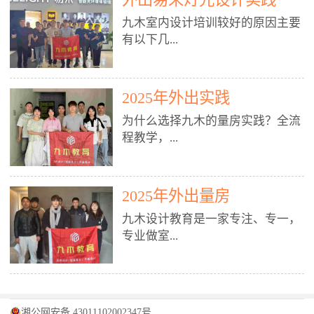
装施工图、深化图、节点大样、规
职授课，每月还在做真实项目。•
核心强项。• 课程完全贴合长沙本
范出图• 3DMAX+Vray：工装效果
九木室内设计培训较好的原因主要
不只教按钮操作，更讲建模逻辑、
地市场（户型、材料、工艺、客户
图、灯光、材质、商业空间表现•
有以下几...
材质真实感、灯光氛围、客户视
习惯），学完就能用。二、总监级
SU草图大师：快速建模、方案推敲
角、出图规范。• 创始人/艺术总监
全职师资，讲真东西• 老师都是10
• 酷家乐：快速出方案、全景图、
亲自带课，拿过行业金奖，懂设计
年+实战设计总监，全职授课，每
谈单展示• PS：效果图后期、方案
点： 1. 专注室内设计教育：是湖南
也懂市场。✅ 三、实战：3倍实操
2025年外出实践
月还在做真实项目。• 不只教软
排版、汇报PPT4. 材料与施工（工
唯一一家专业做室内设计教育的学
+真实项目，拒绝纸上谈兵• 实践课
件，更讲量房、谈单、预算、避
为什么选择九木的量房实践？全流
装最值钱的部分）• 工装常用材
校，专注设计教育20年，是专一、
时是理论3倍+，每周工地/材料市
坑、落地，都是一线经验。• 创始
程教学，...
料：地砖、石材、铝扣板、防火
专业、专注的高端室内设计培训品
场/家具馆实训。• 全程做真实项
人杨程老师亲自授课，拿过行业金
板、乳胶漆、木饰面、玻璃、不锈
牌，采用专业、实战的“理论加实
目：量房→CAD导入→SU建模
奖，懂设计也懂市场。三、实战为
钢• 施工工艺：吊顶、隔墙、地
践”教学模式，能从多方面培养室
→Enscape实时渲染→出图→谈单
王，拒绝纸上谈兵• 实践课时是理
从理论到落地 学习量房核心工
面、水电、防水、强弱电、消防改
内设计人才。2. 师资力量雄厚：由
2025年外出量房
→工地跟进。• 毕业至少15套SU模
论3倍+，每周工地/材料市场实
具：卷尺、激光测距仪、记录本
造• 成本控制：工装预算、报价、
10年以上经验的设计总监亲自授
型+10套高质量渲染图+3套完整方
训。• 学员全程参与真实项目：量
九木设计教育是一家专注、专一，
等，掌握“墙面平整度检测”“管道
损耗、工期管理• 工地实践：量
课，教师均为公司全职设计总监，
案，作品集直接求职。• 建模关联
房→CAD/酷家乐→拆单→预算→
专业做室...
定位”“空间动线规划”等实操技
房、现场交底、施工问题处理5. 方
在本行业从事设计工作8 - 10年以
CAD尺寸，渲染可预览材料/灯光/
谈单→工地跟进。• 毕业至少15套
巧。 结合CAD软件现场绘制原始
案设计能力（从0到完整方案）• 需
上。他们每月都有项目要做，能带
动线，提前发现落地问题。✅ 四、
施工图+3个完整案例，作品集直接
结构图，理解户型优缺点，为设计
求分析：客户定位、预算、风格、
领学生参与量房、谈单等实践活
课程：全链路，学完就是“会渲染
找工作。四、全链路课程，学完就
内设计培训的机构，拥有19年的丰
方案提供精准依据。工地实地教
功能• 平面布局：动线、分区、效
动，让学生学完可直接上岗，且对
的设计师”• 软件精通：SU建模（组
是设计师• 覆盖：软件（CAD/酷家
富经验。无论您是否有设计基础，
学，直面真实挑战 走进真实装修
率、合规• 风格设计：现代、极
学生认真负责。3. 教学模式多样：
件/场景/剖面/联动CAD）+
湘公网安备 43011102002347号