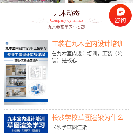
九木动态
Company dynamics
九木参观学习与实践
工装在九木室内设计培训
能学到东西吗?
在九木室内设计培训，工装（公
装）是核心...
模块之一，能学到非常系统、落
地、能直接用于工作的东西，不是
泛泛而谈，而是从规范、软件、材
料、施工到真实项目全链路覆盖。
下面给你讲得非常细、非常全面。
长沙学校草图渲染为什么
一、能学到什么（工装核心内容）
1. 工装类型全覆盖（真实商业空
九木室内设计培训机构
长沙学草图渲染
间）• 餐饮空间：中餐厅、西餐