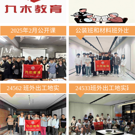
2025年2月公开课
公装班和材料班外出
24562 班外出工地实践
24533班外出工地实践