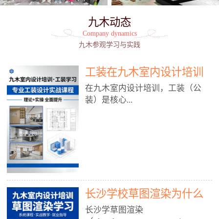
九木动态
Company dynamics
九木参观学习与实践
工装在九木室内设计培训
能学到东西吗?
在九木室内设计培训，工装（公
装）是核心...
模块之一，能学到非常系统、落
地、能直接用于工作的东西，不是
泛泛而谈，而是从规范、软件、材
料、施工到真实项目全链路覆盖。
下面给你讲得非常细、非常全面。
长沙学校草图渲染为什么
一、能学到什么（工装核心内容）
1. 工装类型全覆盖（真实商业空
九木室内设计培训机构
长沙学草图渲染
间）• 餐饮空间：中餐厅、西餐