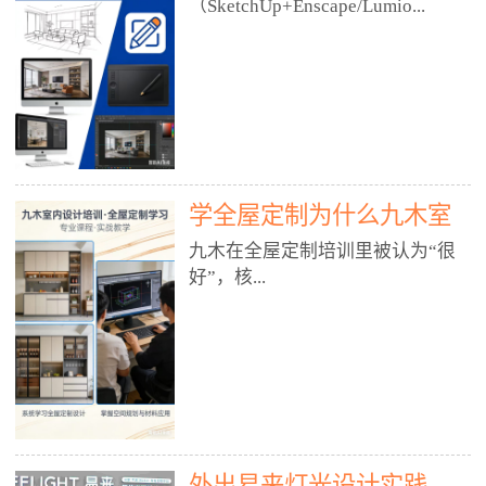
好？
（SketchUp+Enscape/Lumio...
厅、快餐店、奶茶店、火锅店等布
局、动线、后厨、消防、排烟、照
明、材料耐脏耐磨• 办公空间：开
n），九木之所以公认好，核心是
放式办公、会议室、接待区、茶水
只做室内、实战落地、全链路、本
间、强弱电规划• 酒店/民宿：大
地适配、总监带教、就业强，不是
堂、客房、走廊、布草间、消防疏
只教软件，而是教“能直接出图、
散• 商业店铺：服装店、美容院、
谈单、落地”的设计师能力。✅
网咖、展厅、培训机构• 公共空
学全屋定制为什么九木室
一、专一：20年只做室内，草图渲
间：展厅、会所、小型商业综合体
染是核心强项• 湖南少有的只做室
内设计培训机构好？
九木在全屋定制培训里被认为“很
2. 工装必备规范（非常关键）• 消
内设计培训的机构，不搞杂课，
好”，核...
防规范：疏散宽度、喷淋、烟感、
SketchUp+Enscape/Lumion是核心
防火分区、材料阻燃等级• 人体工
课程。• 课程完全贴合长沙本地市
程学：通道宽度、桌椅高度、动线
场：户型、材料、工艺、客户审
心是专注、实战、全链路、本地深
效率• 建筑规范：承重墙、梁位、
美、谈单习惯，学完就能用。• 不
耕、就业强，不是只教软件，而是
层高、设备井、强弱电、给排水•
教泛泛建模，只教室内定制/家装/
教“能直接上岗的设计师能力”。
工装制图标准：平面图、立面图、
工装的草图渲染逻辑。✅ 二、师
一、18年只做室内/全屋定制，够
节点大样、剖面图、材料表3. 全套
资：总监级全职，懂渲染更懂落地
专一• 湖南少有的只做室内设计培
软件技能（工装必备）• CAD：工
• 老师都是10年+实战设计总监，全
外出易来灯光设计实践
训的机构，不搞杂课，全屋定制是