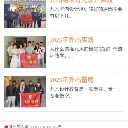
装施工图、深化图、节点大样、规
职授课，每月还在做真实项目。•
核心强项。• 课程完全贴合长沙本
范出图• 3DMAX+Vray：工装效果
九木室内设计培训较好的原因主要
不只教按钮操作，更讲建模逻辑、
地市场（户型、材料、工艺、客户
图、灯光、材质、商业空间表现•
有以下几...
材质真实感、灯光氛围、客户视
习惯），学完就能用。二、总监级
SU草图大师：快速建模、方案推敲
角、出图规范。• 创始人/艺术总监
全职师资，讲真东西• 老师都是10
• 酷家乐：快速出方案、全景图、
亲自带课，拿过行业金奖，懂设计
年+实战设计总监，全职授课，每
谈单展示• PS：效果图后期、方案
点： 1. 专注室内设计教育：是湖南
也懂市场。✅ 三、实战：3倍实操
2025年外出实践
月还在做真实项目。• 不只教软
排版、汇报PPT4. 材料与施工（工
唯一一家专业做室内设计教育的学
+真实项目，拒绝纸上谈兵• 实践课
件，更讲量房、谈单、预算、避
为什么选择九木的量房实践？全流
装最值钱的部分）• 工装常用材
校，专注设计教育20年，是专一、
时是理论3倍+，每周工地/材料市
坑、落地，都是一线经验。• 创始
程教学，...
料：地砖、石材、铝扣板、防火
专业、专注的高端室内设计培训品
场/家具馆实训。• 全程做真实项
人杨程老师亲自授课，拿过行业金
板、乳胶漆、木饰面、玻璃、不锈
牌，采用专业、实战的“理论加实
目：量房→CAD导入→SU建模
奖，懂设计也懂市场。三、实战为
钢• 施工工艺：吊顶、隔墙、地
践”教学模式，能从多方面培养室
→Enscape实时渲染→出图→谈单
王，拒绝纸上谈兵• 实践课时是理
从理论到落地 学习量房核心工
面、水电、防水、强弱电、消防改
内设计人才。2. 师资力量雄厚：由
2025年外出量房
→工地跟进。• 毕业至少15套SU模
论3倍+，每周工地/材料市场实
具：卷尺、激光测距仪、记录本
造• 成本控制：工装预算、报价、
10年以上经验的设计总监亲自授
型+10套高质量渲染图+3套完整方
训。• 学员全程参与真实项目：量
九木设计教育是一家专注、专一，
等，掌握“墙面平整度检测”“管道
损耗、工期管理• 工地实践：量
课，教师均为公司全职设计总监，
案，作品集直接求职。• 建模关联
房→CAD/酷家乐→拆单→预算→
专业做室...
定位”“空间动线规划”等实操技
房、现场交底、施工问题处理5. 方
在本行业从事设计工作8 - 10年以
CAD尺寸，渲染可预览材料/灯光/
谈单→工地跟进。• 毕业至少15套
巧。 结合CAD软件现场绘制原始
案设计能力（从0到完整方案）• 需
上。他们每月都有项目要做，能带
动线，提前发现落地问题。✅ 四、
施工图+3个完整案例，作品集直接
结构图，理解户型优缺点，为设计
求分析：客户定位、预算、风格、
领学生参与量房、谈单等实践活
课程：全链路，学完就是“会渲染
找工作。四、全链路课程，学完就
内设计培训的机构，拥有19年的丰
方案提供精准依据。工地实地教
功能• 平面布局：动线、分区、效
动，让学生学完可直接上岗，且对
的设计师”• 软件精通：SU建模（组
是设计师• 覆盖：软件（CAD/酷家
富经验。无论您是否有设计基础，
学，直面真实挑战 走进真实装修
率、合规• 风格设计：现代、极
学生认真负责。3. 教学模式多样：
件/场景/剖面/联动CAD）+
湘公网安备 43011102002347号