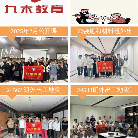
2025年2月公开课
公装班和材料班外出
24562 班外出工地实践
24533班外出工地实践