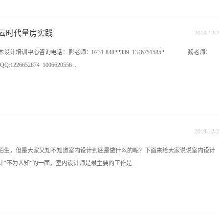
点一下设计施工中常见的 施工工艺一.漆工工艺1、做阴阳角：乳胶漆前，必须先用腻子
子进行大面积批覆平整饱满。2、灯光打磨：工人在做乳胶漆、墙纸、硅藻泥等基层
墙面，顶面基层的平整度和饱满度。4、防裂处理：为防止石膏板拼接处开裂，在原
长房云时代量房实践
2019
-
12
-
2
确保后期乳胶去不会开裂。5、墙面腻子：粉刷乳胶漆前，墙面腻子需批覆平整，并
培训中心咨询电话：彭老师：0731-84822339 13467515852 魏老师：
踢脚线安装垂直平整。6、导角处理：如图有导角的乳胶漆工艺，必须保证导角的平
:1226652874 1006620556 ...
人感到赏心悦目。7、防锈处理：石膏板固定螺丝需要防锈漆处理，油漆饱满，无漏
隙处理：在进造型基层腻子批刮时，必须保证每一条缝隙的均匀，平滑、清晰、美
层和成品阴角进行检查，保证阴角垂直，百分百90度。10、灯光验收：乳胶漆漆面
w.hn9mu.com学校地址：长沙雨花区香樟路云集国际大厦11楼（樟树屋站下车）
漆面饱满，阴阳角垂直。二.木工工艺1、弹线固定：石膏板吊顶在固定时，石膏板先
2019
-
12
-
2
陌生，但是大家又知不知道室内设计到底是做什么的呢？下面来给大家说说室内设计
“不为人知”的一面。室内设计师是最主要的工作是...
，也不是容易的事，就算功能也不是仅仅物质功能，除了要符合人们基本了活动规
神和审美功能，这就不是一件简单的事了，这就要看设计师能否创造意境。当然这也