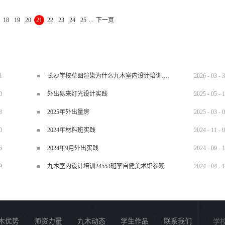
大部分的室内设计师来说还要做很多其他的事情，具体的划分室内设计师工作内容：
18
19
20
21
22
23
24
25
...
下一页
供完整的设计方案，包括物理环境规划、室内空间分隔，装饰形象设计，室内用品及
，体现家居设计的空间感，实用性，优越性，革命性，凸显其人性化;3、阐述规划自
的协调一致;4、协调解决装饰过程中的各种技术问题;5、协助进行室内装饰的成本
的发展方向和新工艺，新技术并致力于创新设计相信大家都已经对室内设计有了一定的
咨询，可以到湖南九木设计教育的官网咨询。
1
长沙学校草图渲染为什么九木室内设计培训机构好？
2026
-
03
-
3
0
外出易来灯光设计实践
2025
-
05
-
1
3
2025年外出量房
2025
-
03
-
0
0
2024年材料班实践
2024
-
11
-
0
6
2024年9月外出实践
2024
-
09
-
1
9
九木室内设计培训24553班李自健美术馆参观
2024
-
04
-
1
木优势
师资力量
九木动态
学生作品
联系我们
学