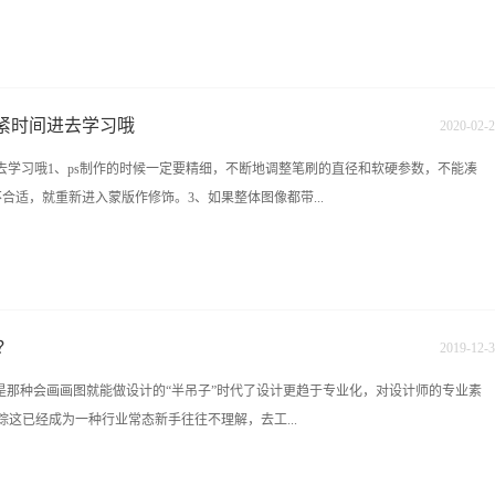
以一定要注意一点，一定要把基础的知识学会掌握好才行，要不然的话很难进行下一
来说，最重要的一点其实就是这些设计软件的应用，最简单的一些，室内设计软件：
起核对现场项目，确认装修细节。然后材料进场，需要甲乙双方验收签字确认，开始
都是室内设计人员必须要掌握，而且必须熟练应用的软件。6、学好人体工程学是非常重
是水电改造，工期需要3~7天（视改造项目的多少），完工回填时水路需要打压测试，
计出适合人...
根据地区、工艺的差异，瓦工和木工是第二阶段，至于谁先谁后根据具体情况定。防水
紧时间进去学习哦​
2020
-
02
-
2
瓦工一般工期在7~30天（浮动较大，一些需要拼花斜铺的工期会很长），木工部分现
去学习哦1、ps制作的时候一定要精细，不断地调整笔刷的直径和软硬参数，不能凑
好同样要验收，包括工程量核对。4、油漆油漆是装修的最后一步，包括墙顶面乳胶漆
合适，就重新进入蒙版作修饰。3、如果整体图像都带...
阶段开始前一般需要交纳中期款，按照合同或约定的比例结清之前工程部分的款项。
场，做保洁、垃圾清运以及后续的物件采购工作。5、安装装修完了，只能算入住前
要安装洁具、橱柜、灯具、开关插座面板、室内门、定制的衣柜、五金件、地板等等。如
ininmum处理。名称：九木设计培训中心咨询电话：彭老师：0731-84822339
段完成后需要结清所有款项，搬家后如果出现墙面磕碰或裂缝联系施工方找补保修。
22319 15387487149在线咨询QQ:1226652874 1006620556 九木教育培训中心官网：
.
校地址：长沙雨花区香樟路云集国际大厦11楼（樟树屋站下车）
？
2019
-
12
-
3
不是那种会画画图就能做设计的“半吊子”时代了设计更趋于专业化，对设计师的专业素
这已经成为一种行业常态新手往往不理解，去工...