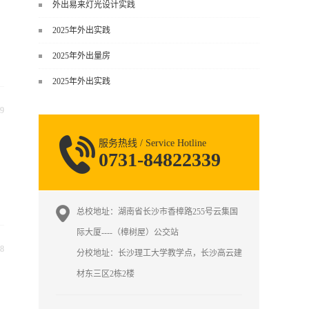
谈，而是从规范、软件、材料、施工
外出易来灯光设计实践
到真实项目全链路覆盖。下面给你讲
2025年外出实践
得非常细、非常全面。一、能学到什
么（工装核心内容）1. 工装类型全覆
2025年外出量房
盖（真实商业空间）• 餐饮空间：中餐
2025年外出实践
厅、西餐厅、快餐店、奶茶店、火锅
店等布局、动线、后厨、消防、排
9
烟、照明、材料耐脏耐磨• 办公空间：
开放式办公、会议室、接待区、茶
服务热线 / Service Hotline
水...
0731-84822339
总校地址：湖南省长沙市香樟路255号云集国
际大厦----（樟树屋）公交站
8
分校地址：长沙理工大学教学点，长沙高云建
材东三区2栋2楼