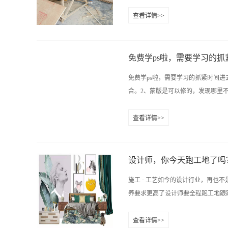
不去努力，怎么知道自己不行呢？所
查看详情>>
步的学习和深造。5、对于室内设计
代表、乙方施工方、设计师、监理一
CAD， ps，3dmax等这些软件
施工。2、水电改造进场第一道工序
要。只有掌握好了这个领域，才能够设
电路需要通电验收。3、瓦工/木工
免费学ps啦，需要学习的抓
和基层处理也会在此阶段交叉进行，
免费学ps啦，需要学习的抓紧时间进
在都做得少，工期一般7~20天。做
合。2、蒙版是可以修的，发现哪里不
和木器漆部分，就是表面工程。这个
此部分工程结束后，工人可以撤离现
查看详情>>
工作进行到2/3或一半。接下来需
有一个边缘，可以在蒙版中做一个像素的m
果一些工作需要装饰公司安装，此阶
13467515852 魏老师：0731-848
简单的分，装修就是以上的大流程，..
http://www.hn9mu.com学
设计师，你今天跑工地了吗
施工 · 工艺如今的设计行业，再也
养要求更高了设计师要全程跑工地跟踪
查看详情>>