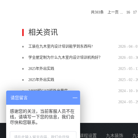
是需要天赋，和修养的。但是，对于
共
593
条
上一页
...
16
17
1、从构思、绘图到三维制模等，提
成套设施配置等;2、通过创意与设计
己的创意想法，与装修人员达成观念上
相关资讯
核算和资源分析;6、了解所在行业
了解了，如果想获得更多室内设计的
工装在九木室内设计培训能学到东西吗?
2026
-
04
-
0
学全屋定制为什么九木室内设计培训机构好？
2026
-
03
-
3
2025年外出实践
2025
-
05
-
1
2025年外出实践
2025
-
02
-
2
24669班CAD班外出量房
2024
-
10
-
1
请您留言
2024.5.29材料班外出实训
2024
-
05
-
2
感谢您的关注，当前客服人员不在
线，请填写一下您的信息，我们会
尽快和您联系。
关于我们
课程设置
九木装饰
九