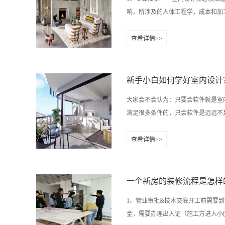
的。所以，我觉得大家既然要做这个
响，所涉及的人体工程学，成本和加工
验，而不是每天听那些在行业竞争中
景，肯定会越来越迷茫，这会直接影
查看详情>>
总产值是否很高第二：业内有非常多
还要融会贯通、综合运用。2、创造
九木教育官网.专业的室内设计培训
大区别。工程设计采用计算法或类比
设计培训中心咨询电话：彭老师：0731-84
计的元素是变化无穷的线条和曲面，
新手小白如何学好室内设计
简单而言是画画的水平，进一步说则
大家会不会认为：只要会软件就是室
设计师的语言”，这道理也不用多说
满足很多条件的，只会软件是远远不足
接、快速的方法。事实上虽然用计算
易的纸和笔来进行的。4、设计技能
查看详情>>
专业的培养训练，没有天生的能工巧
新手小白如何学好室内设计？有哪些
管理的范畴，但由于设计对整个产品
理学、空间规划，家装风水等等、室
率和效果。这是对现代室内设计师的一
各业，都有精英，不是看你工作几年
一个新房的装修流程是怎样
案和计划来给客户设计，达到客户满
1、物业审批&技术交底开工前需要
室内设计这个行业需要有很强的吃苦
金，需要办理出入证（施工方进入小区
表达出来并且及时和业主沟通，这就