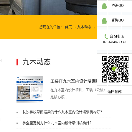
咨询QQ
咨询QQ
您现在的位置：
首页
→
九木动态
→
九木动态
0731-84822339
九木动态
4
更多>>
工装在九木室内设计培训能学到东西吗?
在九木室内设计培训，工装（公装）
返回顶部
是核心模...
长沙学校草图渲染为什么九木室内设计培训机构好？
块之一，能学到非常系统、落地、能
1
学全屋定制为什么九木室内设计培训机构好？
直接用于工作的东西，不是泛泛而