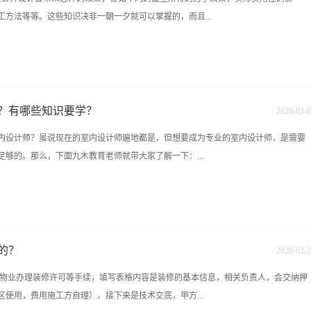
行业就应该多向咱们行业中最成功的群体，去看齐，从他们的成功中吸取自己的经
方法等等。这些知识决非一朝一夕就可以掌握的，而且...
失败者的牢骚，处于负能量爆棚的状态，如果长期在这种状态下，你对这个行业的前
响大家对整个行业发展前景的判断看一个行业是否有发展，主要有两个参考值第一：
成功者两者室内行业都具备，怎么会没有前景呢？如果你对这个行业感兴趣，请关注
力——丰富的想象、创新能力和前瞻性是必不可少的，这是室内设计师与工程师的一
学校，理论结合工地实践教学，十多年的教学经验，因为专一所以更专业。名称：九木
法，工作的性质主要是改进、完善而非创新；造型设计则非常讲究原创和独创性，设
822339...
而不是严谨、繁琐的数据，“类比”出来的造型设计不可能是优秀的。3、美术功底——
？有哪些知识要学？
2020
-
03
-
0
是美学水平和审美观。可以肯定全世界没有一个室内设计师是不会画画的，“图画是
内设计师？虽说现在的室内设计师遍地都是，但想要成为专业的室内设计师，是需要
了。虽然现今已有其它能表达设计的方法（如计算机），但纸笔作画仍是最简单、直
够的。那么，下面九木教育老师就带大家了解一下：...
机、模型可以将构思表达得更全面，但最重要的想象、推敲过程绝大部分都是通过简
——包括油泥模型制作的手工和计算机设计软件的应用能力等等。当然这些技能需要
匠，但较强的动手能力是必须的。5、工作技巧——即协调和沟通技巧。这里牵涉到
知识要学？1. 首先，要学习的是专业的室内设计理论知识，包括人体工程学、色彩心
形象、技术和生产都具有决定性的指导作用，所以善于协调、沟通才能保证设计的效
内设计涉及到的其他学科的学习，包括心理学、哲学，逻辑，预算学等等。2、各行
项附加要求。6、市场意...
，你就可以成为最好的设计师，首先，你对室内设计要研究彻底，并且，有个好的方
的？
2020
-
02
-
2
意的才称得上“好”。所以，我个人认为，新手小白也是可以把室内设计学得很好。3、
到物业办理装修许可等手续，填写表格内容是装修的基本信息，相关负责人，会交纳押
能力，并不是你设计完就什么也不用管了，必须到现场指导施工，把自己的设计意图
使用，费用施工方自理）。接下来是技术交底，甲方...
需要有很好的亲和力和沟通能力。4、虽然说学好室内设计是非常困难的，但是自己