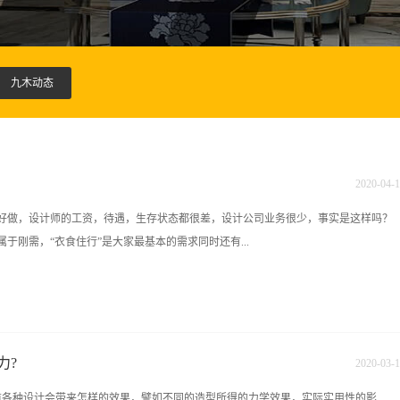
九木动态
2020
-
04
-
1
好做，设计师的工资，待遇，生存状态都很差，设计公司业务很少，事实是这样吗？
于刚需，“衣食住行”是大家最基本的需求同时还有...
市场每年的总产值都在4万亿以上，是一个极其庞大的需求市场第二业内有很多成功
志天、高文安、邱德光，他们在设计领域都做到什么程度了呢？梁志天，前段时间出
，大家来数一下多少零个。再看高文安出售了公司60%的股份，最后是邱德光由此可
力?
2020
-
03
-
1
己的品牌，真正把设计做到一定的高度，收入是非常可观的，公司的价值也是非常高
道各种设计会带来怎样的效果，譬如不同的造型所得的力学效果，实际实用性的影