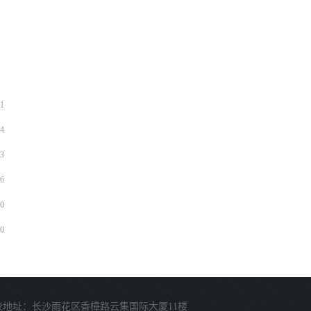
1
4
3
6
0
0
校地址：长沙雨花区香樟路云集国际大厦11楼