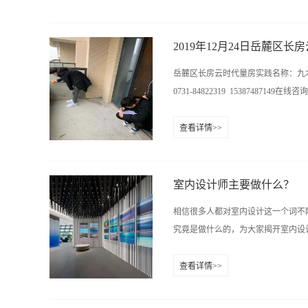
地...有啥好看的？今天我们一起盘
将阴阳角批覆到垂直水平后，再用腻
的时候，全部带灯光进行打磨，保证
2019年12月24日岳麓区
有工艺的基础上，在贴一层网格布，
岳麓区长房云时代量房实践名称：九木设计
且批至地面，严禁有漏批，保证后期
0731-84822319 15387487149在线咨询QQ
滑，过度自然，漆面饱满，这样才让
点，保证后期螺丝不会生锈。8、缝
查看详情>>
观。9、阴角检查：通过专业仪器对基
九木教育培训中心官网：http://ww
在灯管检验下，必须保证基层平整，
全部弹线，在固定，螺丝横向...
室内设计师主要做什么？
相信很多人都对室内设计这一个词不
究竟是做什么的，为大家揭开室内设计
查看详情>>
当然是设计啦，但就这两项工作而言
律，符合人的习性，还要满足人的精