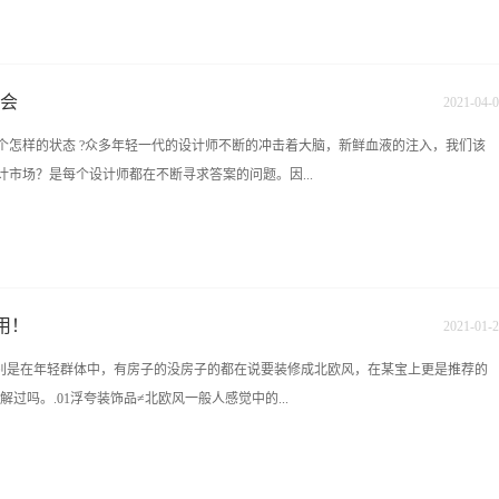
岗前实训班开课啦！上午9:00上课6、软装班10月份名额仅剩几席，加快速度哟！7、两年制
报名了的学员做好上课准备，还在咨询等待的学员抓紧时间办理入学名额有限 赶紧行
13467515852地址：长沙雨花区香樟路云集大厦11楼名称：九木设计培训中心咨询电话：
流会
2021
-
04
-
0
52 魏老师：0731-84822319 15387487149在线咨询QQ:1226652874 1006620556 九木
个怎样的状态 ?众多年轻一代的设计师不断的冲击着大脑，新鲜血液的注入，我们该
hn9mu.com学校地址：长沙雨花区香樟路云集国际大厦11楼（樟树屋站下车）
市场？是每个设计师都在不断寻求答案的问题。因...
新生代分会携手九木设计教育开展“当代/未来”为主题的新生代设计师零距离交流活
协会会长郝轹先生;著名灯光设计师龙平老师;知名软装设计师严璐老师;著名家装全
朱灏老师.活动开始前签到留念交流会大致分为以下三个内容：1、前辈设计师分享环节
用！
2021
-
01
-
2
老师说：设计师在设计的同时也感受生活，不要排斥美好事物！1. 落地很重要 2.坚持
特别是在年轻群体中，有房子的没房子的都在说要装修成北欧风，在某宝上更是推荐的
：全案流程：软装——硬装——落地了解产品,不同材质，不同工艺，价格不一样.龙老
解过吗。.01浮夸装饰品≠北欧风一般人感觉中的...
达到一定的时候就会变成冷光。什么样的光照着最舒服，给人的心里感觉最好，根据
要定义什么风格用什么光。大致总结为：视觉环境，视觉效果，视觉舒适度朱老师主
代的历史背景以及家具装潢的不同特征。郝老师分享总结：1.设计师——创和造2.
为把这些搬回家就是北欧风了（如下图）。但这都不是真真正正的北欧风，这些大量
合适和不合适之间，从梦想家变成造梦想家4.不轻易评价别人的作...