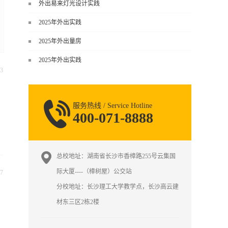
谈，而是从规范、软件、材料、施工
外出易来灯光设计实践
到真实项目全链路覆盖。下面给你讲
2025年外出实践
得非常细、非常全面。一、能学到什
么（工装核心内容）1. 工装类型全覆
2025年外出量房
盖（真实商业空间）• 餐饮空间：中餐
2025年外出实践
厅、西餐厅、快餐店、奶茶店、火锅
3
店等布局、动线、后厨、消防、排
烟、照明、材料耐脏耐磨• 办公空间：
开放式办公、会议室、接待区、茶
服务热线 / Service Hotline
水...
400-071-8888
总校地址：湖南省长沙市香樟路255号云集国
际大厦----（樟树屋）公交站
7
分校地址：长沙理工大学教学点，长沙高云建
材东三区2栋2楼