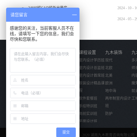
24669班CAD班外出量房
2024
-
10
-
1
请您留言
2024.5.29材料班外出实训
2024
-
05
-
2
感谢您的关注，当前客服人员不在
线，请填写一下您的信息，我们会
尽快和您联系。
关于我们
课程设置
九木装饰
九
公司简介
室内设计学历班
现代
多
企业文化
室内设计总监班
北欧
师
活动视频
室内设计首席班
北美
内
软装设计精品课
欧洲
魔
程
地中海
就
软件套餐班
两年制室内设计
工
班
手绘特训班
岗前实训班
防护
平面设计班
电脑数字手绘班
提交
Copyright © 2017 - 2020 湖南九木教育咨询有限公司 
全屋定制班