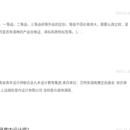
便宜、低品质”的印象。其实这是“伪北欧”。真真正正北欧的家具都有其装饰意义，实
如杂货铺的饰品还是扔了吧！.02四白落地≠北欧风德国当代设计大师迪特·拉姆斯
2019
-
01
-
0
风的设计就是表达简约纯粹，不强调太多华丽的造型，但是简洁的直线条造型与色块
等品、一等品、二等品、三等品和等外品的区别，等级不因价差很大，需要认真比较，是
的加分项，让空间看起来更加精致。.03层板吊柜≠北欧风你以为看到的那些网红风
是否有清晰的产品合格证、商标和质检标签等。2、...
的精髓了吗。要说会会收纳，日本人的会收纳一般人还真学不来，而北欧的收纳精髓
体，搭配部分开放式的层板，把美感、设计感和功能结合得十分融洽。.04谷仓门≠北
场谷仓常用的一种吊轨移门，很多人认为这是北欧风的标配。但我想告诉你的是这种
凹凸、鼓突、翘角等缺陷，而应边直面平，边长的误差不超过0.2-0.3厘米，厚薄的误
欧的最大特点就是通透。如果换上高端大气、充满神秘感的隐形门，让空间的整体造
砖。买上优质瓷砖不但容易施工，铺出的效果平整美观、而且还能节约工时、辅料，更重
过0.2厘米以上的瓷砖混进一等品瓷砖的包装中，还应检查是否是缺釉、裂纹、剥皮、
2018
-
11
-
0
、[釉面]如瓷砖和釉面均匀、平整、光洁、亮丽、色泽一致者为上品：如瓷砖表面有颗
南省青年设计师联合会九木设计教育集团 承办单位：艾特奖湖南赛区执委会 协办单
匀甚至凹凸不平、呈云絮状者则为下品。4、[图案]好的瓷砖花纹、图案、色泽清晰，
上远国际室内设计有限公司 深圳居众装饰湖南...
显漏色、错位、断线或深浅不一的现象。5、[声音]以左手拇指、食指和中指夹瓷砖一
下部，如声音清亮、悦耳为上品，如声音沉闷、滞浊则为下品。6、[硬度] 零基础
韧性强、不易碎损为上品，可仔细观察运输中已碎的残片断裂处是细密还是松散，色
| 建合建筑室内设计有限公司一亩三空间设计事务所栏目简介：荟萃湖湘设计大师风
棱角互相划痕，是硬、脆还是较软？能否留下划痕还是散落的粉末？如为前者，该瓷
业内外设计界权威精英人士，就热点设计话题，前端设计思路等展开深入探讨。在感
体会当今湖湘设计发展历程，同步设计前沿潮流！活动时间2018年10月29号 星期
是室内设计师？