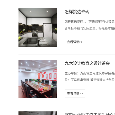
的“山寨装饰品”给中国消费者留下“
在无须过多的仿造装饰物点缀。那些宛
怎样挑选瓷砖
说，好的设计是不显眼的设计。北欧
怎样挑选瓷砖1、[等级]瓷砖有优
这些不太复杂的设计，却是营造北欧风
否所标等级与实际质量、等级基本相符
层板吊柜（如下图），就是北欧收纳
在于“若隐若现”！大面积嵌入墙的柜
查看详情>>
欧风谷仓门（如下图）是欧美国家农
[外观] 零基础学软装设计好的瓷砖无
复杂又鸡肋的门建议还是省省吧！北
差不超过0.1厘米，否则为劣质瓷
型更加统一，视觉上更通透，...
要的是经久耐用。应注意边长误差超
九木设计教育之设计茶会
损伤、残缺或粘附有杂质等现象。3
主办单位：湖南省室内建筑师学会湖
粒、不光洁，颜色深浅不一、厚薄不
位：罗马利奥瓷砖 博德瓷砖支持单位:
工艺细腻精致，看起来很舒服，无明
角，轻松垂下，用右手食指轻击瓷砖中
查看详情>>
系统学习室内设计瓷砖以硬度良好、
分公司南城店 特别鸣谢单位：JH 
泽是否一致，是否含有颗粒？以残片
采，品味设计思想盛宴！不定期邀请
砖即为上品，后者即下...
受大师风采的同时把握高端设计脉搏，
室内设计师工作内容？什么