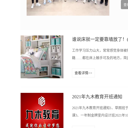
查
1楼
谁说床就一定要靠墙放了！
工作学习压力山大，常常感觉身体被掏
籍……都在床上触手可及的地方，简直
查看详情>>
瞬间变得更美好了，床头也可以满足
柜，可以放上自己喜欢的书啊装饰小
想收就收，用来放灯、放书、放首饰
2021年九木教育开班通知
可以晚起十分钟。▼装一块床头板，
2021年九木教育开班通知1、草图班于20
就悲剧了哈哈。
课3、一年制金牌室内设计班2021年10