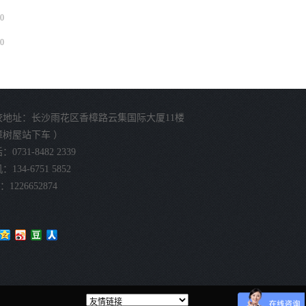
0
0
校地址：长沙雨花区香樟路云集国际大厦11楼
樟树屋站下车 ）
0731-8482 2339
134-6751 5852
：1226652874