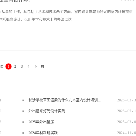
2017
-
11
-
2
区马王堆路与远大路交叉口[名家建材国际馆]分享嘉宾: 张 杰 老师张杰-Jay【资深创意
从事的工作，其包括了艺术和技术两个方面。室内设计就是为特定的室内环境提供
创始人FCIS•上远国际设计研究院 院长艾特奖的执委会主席龍承奖评审团副主席湖南
括概念设计、运用美学和技术上的办法以达...
筑室内设计委员常务理事全球先锋设计协会理事会员长沙设计师专业委员会理事会员
协会会员职 称：高级室内建筑师建筑装饰高级设计师【编号：0213014826】高
是指一个特殊的、有特定目的和用途的成形空间。 室内设计本身不仅仅考虑一个室
寻求建筑环境所使用材料的协调和最优化。因此，引用美国劳工统计局的话来说，就
的，诸如：提高生产力、提高商品销售量或改善生活方式。” 影响室内设计的因素
页
1
2
3
4
下一页
构的潜能和局限性等方面的因素；室内空间的具体用途，是作为工作或休闲、娱乐或
----它的着重点是什么？权力？权威？安全？智慧？成就？嬉戏？还是宁静？现场环
明数量、声学效果、座位数以及储存和摆放东西的空间；健康和安全的因素；还有需
设计要素包括视觉（颜色、灯光、形状）、触觉（表面、形态、质地）以及听觉（噪声、
美学、适用性和技术上可行的欣赏能力，设计师必须了解人们如何使用上述元素以及
1
长沙学校草图渲染为什么九木室内设计培训机构好？
2026
-
03
-
3
素，而且要不同要素间的相互作用。 设计师还必须具有广泛的知识面，了解室
0
外出易来灯光设计实践
2025
-
05
-
1
3
2025年外出量房
2025
-
03
-
0
0
2024年材料班实践
2024
-
11
-
0