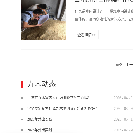
一 下午14:30活动地点长沙市芙蓉
什么是室内设计？ 纵观室内设计所
总监】 上远国际室内设计有限公司 
整体的、富有创造性的解决方案，它包
室内装饰设计师协会轮值会长湖南建
长沙陈设艺术协会理事会员中国流行色
查看详情>>
级陈...
到预期的效果。“特定的室内环境”
内空间视觉和周围效果的改善，它还
是“实用、美观和有助于达到预期目
共
30
条
上一
很多，诸如室内空间的尺寸、空间结
礼拜还是康体或学习；室内空间的内涵
境的实用性考虑，比如出入方便、照
九木动态
要特殊注意的地方等等...... 
回音）。设计师必须对上述要素具备
工装在九木室内设计培训能学到东西吗?
2026
-
04
-
0
做出何种反映，不仅仅要了解单一要
学全屋定制为什么九木室内设计培训机构好？
2026
-
03
-
3
内...
2025年外出实践
2025
-
05
-
1
2025年外出实践
2025
-
02
-
2