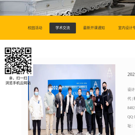
校园活动
学术交流
最新开课通知
室内设计
2
亲，扫一扫
浏览手机云网站
设计
代 
848
QQ:
址：