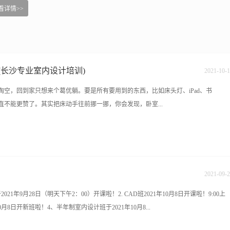
看详情>>
（樟树屋站下车）
(长沙专业室内设计培训)
2021
-
10
-
1
空，回到家只想来个葛优躺。要是所有要用到的东西，比如床头灯、iPad、书
不能更赞了。其实把床动手往前挪一挪，你会发现，卧室...
我们的收纳需求，而且绝对不会影响美观。▼往前挪30cm，在床的后面装个自由组合
物。▼床头矮柜，侧面还留空可收纳杂志。▼还有这种推拉式的床头柜，想拉就拉，
等等都OK。▼再往前挪一挪，衣帽间也有了。每天醒来伸手就可以拿衣服穿啦，又
2021
-
09
-
2
想放什么就放什么，收纳能力杠杠的。友情提醒，不要放太重的东西了，不然砸下来
21年9月28日（明天下午2：00）开课啦！2. CAD班2021年10月8日开课啦！9:00上
月8日开新班啦！4、半年制室内设计班于2021年10月8...