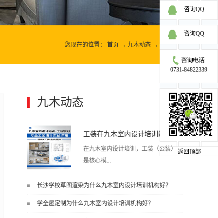
咨询QQ
咨询QQ
您现在的位置：
首页
→
九木动态
→
学术交流
0731-84822339
九木动态
更多>>
工装在九木室内设计培训能学到东西吗?
在九木室内设计培训，工装（公装）
返回顶部
是核心模...
长沙学校草图渲染为什么九木室内设计培训机构好？
块之一，能学到非常系统、落地、能
学全屋定制为什么九木室内设计培训机构好？
直接用于工作的东西，不是泛泛而