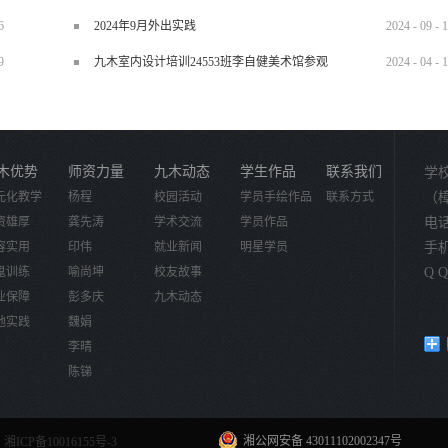
6
2024年9月外出实践
2024
-
09
-
1
9
九木室内设计培训24553班李自健美术馆参观
2024
-
04
-
1
木优势
师资力量
九木动态
学生作品
联系我们
学
元化教学
杨程
校园活动
学员手绘作品
联系方式
（
资雄厚
龚先涛
学术交流
学员作品
电话：
容实用
印伟
就业新闻
明星学员
手机：
鬼训练
喻尚坤
校友故事
Q Q
业保障
彭多庆
九木动态
地实践
魏娟
李晴
陈锑
湘公网安备 43011102002347号
湘ICP备10016155号-3