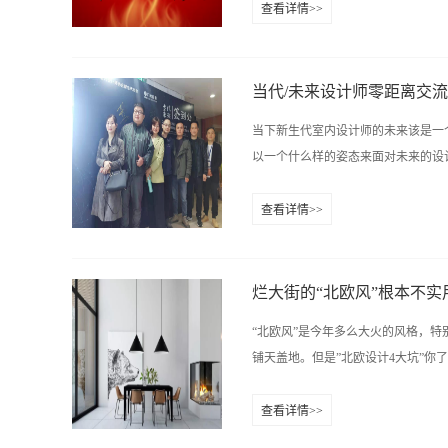
查看详情>>
日开课啦！ 5、 2021年10月8日
室内设计总监班火热招生中！！！请
动吧www.hn9mu.com报名热线：
当代/未来设计师零距离交
彭老师：0731-84822339 134675158
当下新生代室内设计师的未来该是一
教育培训中心官网：http://www.
以一个什么样的姿态来面对未来的设计
查看详情>>
此我们有幸邀请到长沙室内设计协会
动。来到我们分享会现场的有室内设计
案设计师龚蓉老师;留学工装设计师
烂大街的“北欧风”根本不实
2、学生互动提问环节3、合影留恋龚
“北欧风”是今年多么大火的风格，
初衷 3.多出去看看严老师主要分享
铺天盖地。但是”北欧设计4大坑”你了
师分享：光是有颜色的～色温（色彩
自己的喜欢来，不要根据风格来，不
查看详情>>
要分享北美室内设计的发展史，不同时
北欧风的饰品颜色用料都很鲜明，认
两个关键词生活和常识～3.好不好在于