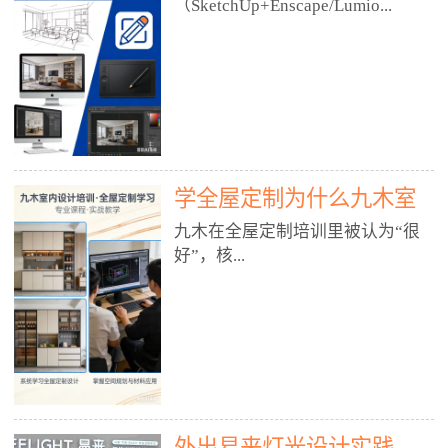
好？
（SketchUp+Enscape/Lumio...
厅、快餐店、奶茶店、火锅店等布
局、动线、后厨、消防、排烟、照
明、材料耐脏耐磨• 办公空间：开
n），九木之所以公认好，核心是
放式办公、会议室、接待区、茶水
只做室内、实战落地、全链路、本
间、强弱电规划• 酒店/民宿：大
地适配、总监带教、就业强，不是
堂、客房、走廊、布草间、消防疏
只教软件，而是教“能直接出图、
散• 商业店铺：服装店、美容院、
谈单、落地”的设计师能力。✅
网咖、展厅、培训机构• 公共空
学全屋定制为什么九木室
一、专一：20年只做室内，草图渲
间：展厅、会所、小型商业综合体
染是核心强项• 湖南少有的只做室
内设计培训机构好？
九木在全屋定制培训里被认为“很
2. 工装必备规范（非常关键）• 消
内设计培训的机构，不搞杂课，
好”，核...
防规范：疏散宽度、喷淋、烟感、
SketchUp+Enscape/Lumion是核心
防火分区、材料阻燃等级• 人体工
课程。• 课程完全贴合长沙本地市
程学：通道宽度、桌椅高度、动线
场：户型、材料、工艺、客户审
心是专注、实战、全链路、本地深
效率• 建筑规范：承重墙、梁位、
美、谈单习惯，学完就能用。• 不
耕、就业强，不是只教软件，而是
层高、设备井、强弱电、给排水•
教泛泛建模，只教室内定制/家装/
教“能直接上岗的设计师能力”。
工装制图标准：平面图、立面图、
工装的草图渲染逻辑。✅ 二、师
一、18年只做室内/全屋定制，够
节点大样、剖面图、材料表3. 全套
资：总监级全职，懂渲染更懂落地
专一• 湖南少有的只做室内设计培
软件技能（工装必备）• CAD：工
• 老师都是10年+实战设计总监，全
外出易来灯光设计实践
训的机构，不搞杂课，全屋定制是