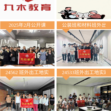
2025年2月公开课
公装班和材料班外出
24562 班外出工地实践
24533班外出工地实践