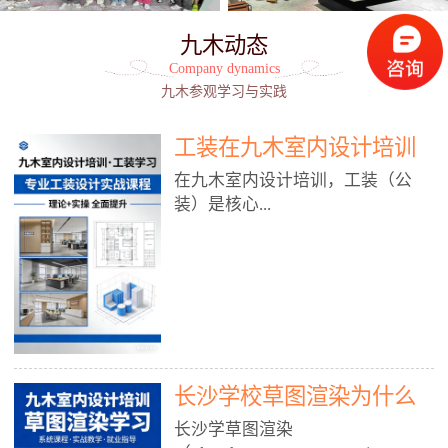
九木动态
Company dynamics
九木参观学习与实践
工装在九木室内设计培训
能学到东西吗?
在九木室内设计培训，工装（公
装）是核心...
模块之一，能学到非常系统、落
地、能直接用于工作的东西，不是
泛泛而谈，而是从规范、软件、材
料、施工到真实项目全链路覆盖。
下面给你讲得非常细、非常全面。
长沙学校草图渲染为什么
一、能学到什么（工装核心内容）
1. 工装类型全覆盖（真实商业空
九木室内设计培训机构
长沙学草图渲染
间）• 餐饮空间：中餐厅、西餐