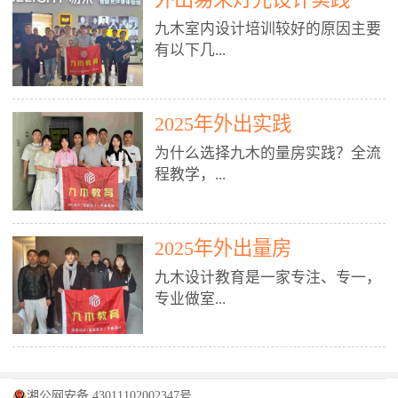
装施工图、深化图、节点大样、规
职授课，每月还在做真实项目。•
核心强项。• 课程完全贴合长沙本
范出图• 3DMAX+Vray：工装效果
九木室内设计培训较好的原因主要
不只教按钮操作，更讲建模逻辑、
地市场（户型、材料、工艺、客户
图、灯光、材质、商业空间表现•
有以下几...
材质真实感、灯光氛围、客户视
习惯），学完就能用。二、总监级
SU草图大师：快速建模、方案推敲
角、出图规范。• 创始人/艺术总监
全职师资，讲真东西• 老师都是10
• 酷家乐：快速出方案、全景图、
亲自带课，拿过行业金奖，懂设计
年+实战设计总监，全职授课，每
谈单展示• PS：效果图后期、方案
点： 1. 专注室内设计教育：是湖南
也懂市场。✅ 三、实战：3倍实操
2025年外出实践
月还在做真实项目。• 不只教软
排版、汇报PPT4. 材料与施工（工
唯一一家专业做室内设计教育的学
+真实项目，拒绝纸上谈兵• 实践课
件，更讲量房、谈单、预算、避
为什么选择九木的量房实践？全流
装最值钱的部分）• 工装常用材
校，专注设计教育20年，是专一、
时是理论3倍+，每周工地/材料市
坑、落地，都是一线经验。• 创始
程教学，...
料：地砖、石材、铝扣板、防火
专业、专注的高端室内设计培训品
场/家具馆实训。• 全程做真实项
人杨程老师亲自授课，拿过行业金
板、乳胶漆、木饰面、玻璃、不锈
牌，采用专业、实战的“理论加实
目：量房→CAD导入→SU建模
奖，懂设计也懂市场。三、实战为
钢• 施工工艺：吊顶、隔墙、地
践”教学模式，能从多方面培养室
→Enscape实时渲染→出图→谈单
王，拒绝纸上谈兵• 实践课时是理
从理论到落地 学习量房核心工
面、水电、防水、强弱电、消防改
内设计人才。2. 师资力量雄厚：由
2025年外出量房
→工地跟进。• 毕业至少15套SU模
论3倍+，每周工地/材料市场实
具：卷尺、激光测距仪、记录本
造• 成本控制：工装预算、报价、
10年以上经验的设计总监亲自授
型+10套高质量渲染图+3套完整方
训。• 学员全程参与真实项目：量
九木设计教育是一家专注、专一，
等，掌握“墙面平整度检测”“管道
损耗、工期管理• 工地实践：量
课，教师均为公司全职设计总监，
案，作品集直接求职。• 建模关联
房→CAD/酷家乐→拆单→预算→
专业做室...
定位”“空间动线规划”等实操技
房、现场交底、施工问题处理5. 方
在本行业从事设计工作8 - 10年以
CAD尺寸，渲染可预览材料/灯光/
谈单→工地跟进。• 毕业至少15套
巧。 结合CAD软件现场绘制原始
案设计能力（从0到完整方案）• 需
上。他们每月都有项目要做，能带
动线，提前发现落地问题。✅ 四、
施工图+3个完整案例，作品集直接
结构图，理解户型优缺点，为设计
求分析：客户定位、预算、风格、
领学生参与量房、谈单等实践活
课程：全链路，学完就是“会渲染
找工作。四、全链路课程，学完就
内设计培训的机构，拥有19年的丰
方案提供精准依据。工地实地教
功能• 平面布局：动线、分区、效
动，让学生学完可直接上岗，且对
的设计师”• 软件精通：SU建模（组
是设计师• 覆盖：软件（CAD/酷家
富经验。无论您是否有设计基础，
学，直面真实挑战 走进真实装修
率、合规• 风格设计：现代、极
学生认真负责。3. 教学模式多样：
件/场景/剖面/联动CAD）+
湘公网安备 43011102002347号