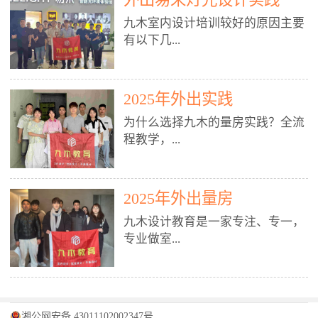
装施工图、深化图、节点大样、规
职授课，每月还在做真实项目。•
核心强项。• 课程完全贴合长沙本
范出图• 3DMAX+Vray：工装效果
九木室内设计培训较好的原因主要
不只教按钮操作，更讲建模逻辑、
地市场（户型、材料、工艺、客户
图、灯光、材质、商业空间表现•
有以下几...
材质真实感、灯光氛围、客户视
习惯），学完就能用。二、总监级
SU草图大师：快速建模、方案推敲
角、出图规范。• 创始人/艺术总监
全职师资，讲真东西• 老师都是10
• 酷家乐：快速出方案、全景图、
亲自带课，拿过行业金奖，懂设计
年+实战设计总监，全职授课，每
谈单展示• PS：效果图后期、方案
点： 1. 专注室内设计教育：是湖南
也懂市场。✅ 三、实战：3倍实操
2025年外出实践
月还在做真实项目。• 不只教软
排版、汇报PPT4. 材料与施工（工
唯一一家专业做室内设计教育的学
+真实项目，拒绝纸上谈兵• 实践课
件，更讲量房、谈单、预算、避
为什么选择九木的量房实践？全流
装最值钱的部分）• 工装常用材
校，专注设计教育20年，是专一、
时是理论3倍+，每周工地/材料市
坑、落地，都是一线经验。• 创始
程教学，...
料：地砖、石材、铝扣板、防火
专业、专注的高端室内设计培训品
场/家具馆实训。• 全程做真实项
人杨程老师亲自授课，拿过行业金
板、乳胶漆、木饰面、玻璃、不锈
牌，采用专业、实战的“理论加实
目：量房→CAD导入→SU建模
奖，懂设计也懂市场。三、实战为
钢• 施工工艺：吊顶、隔墙、地
践”教学模式，能从多方面培养室
→Enscape实时渲染→出图→谈单
王，拒绝纸上谈兵• 实践课时是理
从理论到落地 学习量房核心工
面、水电、防水、强弱电、消防改
内设计人才。2. 师资力量雄厚：由
2025年外出量房
→工地跟进。• 毕业至少15套SU模
论3倍+，每周工地/材料市场实
具：卷尺、激光测距仪、记录本
造• 成本控制：工装预算、报价、
10年以上经验的设计总监亲自授
型+10套高质量渲染图+3套完整方
训。• 学员全程参与真实项目：量
九木设计教育是一家专注、专一，
等，掌握“墙面平整度检测”“管道
损耗、工期管理• 工地实践：量
课，教师均为公司全职设计总监，
案，作品集直接求职。• 建模关联
房→CAD/酷家乐→拆单→预算→
专业做室...
定位”“空间动线规划”等实操技
房、现场交底、施工问题处理5. 方
在本行业从事设计工作8 - 10年以
CAD尺寸，渲染可预览材料/灯光/
谈单→工地跟进。• 毕业至少15套
巧。 结合CAD软件现场绘制原始
案设计能力（从0到完整方案）• 需
上。他们每月都有项目要做，能带
动线，提前发现落地问题。✅ 四、
施工图+3个完整案例，作品集直接
结构图，理解户型优缺点，为设计
求分析：客户定位、预算、风格、
领学生参与量房、谈单等实践活
课程：全链路，学完就是“会渲染
找工作。四、全链路课程，学完就
内设计培训的机构，拥有19年的丰
方案提供精准依据。工地实地教
功能• 平面布局：动线、分区、效
动，让学生学完可直接上岗，且对
的设计师”• 软件精通：SU建模（组
是设计师• 覆盖：软件（CAD/酷家
富经验。无论您是否有设计基础，
学，直面真实挑战 走进真实装修
率、合规• 风格设计：现代、极
学生认真负责。3. 教学模式多样：
件/场景/剖面/联动CAD）+
湘公网安备 43011102002347号