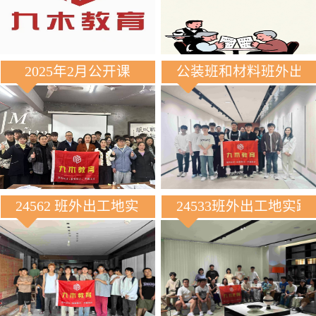
2025年2月公开课
公装班和材料班外出
24562 班外出工地实践
24533班外出工地实践