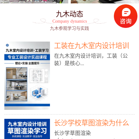
九木动态
Company dynamics
九木参观学习与实践
工装在九木室内设计培训
能学到东西吗?
在九木室内设计培训，工装（公
装）是核心...
模块之一，能学到非常系统、落
地、能直接用于工作的东西，不是
泛泛而谈，而是从规范、软件、材
料、施工到真实项目全链路覆盖。
下面给你讲得非常细、非常全面。
长沙学校草图渲染为什么
一、能学到什么（工装核心内容）
1. 工装类型全覆盖（真实商业空
九木室内设计培训机构
长沙学草图渲染
间）• 餐饮空间：中餐厅、西餐