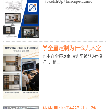
好？
（SketchUp+Enscape/Lumio...
厅、快餐店、奶茶店、火锅店等布
局、动线、后厨、消防、排烟、照
明、材料耐脏耐磨• 办公空间：开
n），九木之所以公认好，核心是
放式办公、会议室、接待区、茶水
只做室内、实战落地、全链路、本
间、强弱电规划• 酒店/民宿：大
地适配、总监带教、就业强，不是
堂、客房、走廊、布草间、消防疏
只教软件，而是教“能直接出图、
散• 商业店铺：服装店、美容院、
谈单、落地”的设计师能力。✅
网咖、展厅、培训机构• 公共空
学全屋定制为什么九木室
一、专一：20年只做室内，草图渲
间：展厅、会所、小型商业综合体
染是核心强项• 湖南少有的只做室
内设计培训机构好？
九木在全屋定制培训里被认为“很
2. 工装必备规范（非常关键）• 消
内设计培训的机构，不搞杂课，
好”，核...
防规范：疏散宽度、喷淋、烟感、
SketchUp+Enscape/Lumion是核心
防火分区、材料阻燃等级• 人体工
课程。• 课程完全贴合长沙本地市
程学：通道宽度、桌椅高度、动线
场：户型、材料、工艺、客户审
心是专注、实战、全链路、本地深
效率• 建筑规范：承重墙、梁位、
美、谈单习惯，学完就能用。• 不
耕、就业强，不是只教软件，而是
层高、设备井、强弱电、给排水•
教泛泛建模，只教室内定制/家装/
教“能直接上岗的设计师能力”。
工装制图标准：平面图、立面图、
工装的草图渲染逻辑。✅ 二、师
一、18年只做室内/全屋定制，够
节点大样、剖面图、材料表3. 全套
资：总监级全职，懂渲染更懂落地
专一• 湖南少有的只做室内设计培
软件技能（工装必备）• CAD：工
• 老师都是10年+实战设计总监，全
外出易来灯光设计实践
训的机构，不搞杂课，全屋定制是