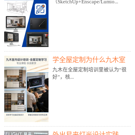
好？
（SketchUp+Enscape/Lumio...
厅、快餐店、奶茶店、火锅店等布
局、动线、后厨、消防、排烟、照
明、材料耐脏耐磨• 办公空间：开
n），九木之所以公认好，核心是
放式办公、会议室、接待区、茶水
只做室内、实战落地、全链路、本
间、强弱电规划• 酒店/民宿：大
地适配、总监带教、就业强，不是
堂、客房、走廊、布草间、消防疏
只教软件，而是教“能直接出图、
散• 商业店铺：服装店、美容院、
谈单、落地”的设计师能力。✅
网咖、展厅、培训机构• 公共空
学全屋定制为什么九木室
一、专一：20年只做室内，草图渲
间：展厅、会所、小型商业综合体
染是核心强项• 湖南少有的只做室
内设计培训机构好？
九木在全屋定制培训里被认为“很
2. 工装必备规范（非常关键）• 消
内设计培训的机构，不搞杂课，
好”，核...
防规范：疏散宽度、喷淋、烟感、
SketchUp+Enscape/Lumion是核心
防火分区、材料阻燃等级• 人体工
课程。• 课程完全贴合长沙本地市
程学：通道宽度、桌椅高度、动线
场：户型、材料、工艺、客户审
心是专注、实战、全链路、本地深
效率• 建筑规范：承重墙、梁位、
美、谈单习惯，学完就能用。• 不
耕、就业强，不是只教软件，而是
层高、设备井、强弱电、给排水•
教泛泛建模，只教室内定制/家装/
教“能直接上岗的设计师能力”。
工装制图标准：平面图、立面图、
工装的草图渲染逻辑。✅ 二、师
一、18年只做室内/全屋定制，够
节点大样、剖面图、材料表3. 全套
资：总监级全职，懂渲染更懂落地
专一• 湖南少有的只做室内设计培
软件技能（工装必备）• CAD：工
• 老师都是10年+实战设计总监，全
外出易来灯光设计实践
训的机构，不搞杂课，全屋定制是