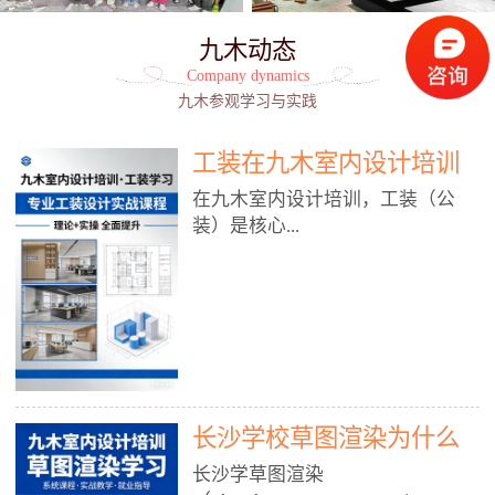
九木动态
Company dynamics
九木参观学习与实践
工装在九木室内设计培训
能学到东西吗?
在九木室内设计培训，工装（公
装）是核心...
模块之一，能学到非常系统、落
地、能直接用于工作的东西，不是
泛泛而谈，而是从规范、软件、材
料、施工到真实项目全链路覆盖。
下面给你讲得非常细、非常全面。
长沙学校草图渲染为什么
一、能学到什么（工装核心内容）
1. 工装类型全覆盖（真实商业空
九木室内设计培训机构
长沙学草图渲染
间）• 餐饮空间：中餐厅、西餐