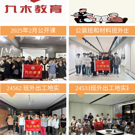
2025年2月公开课
公装班和材料班外出
24562 班外出工地实践
24533班外出工地实践