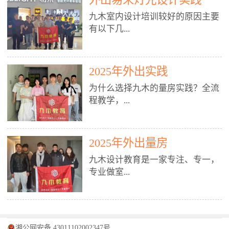
装施工图、深化图、节点大样、规
职授课，每月还在做真实项目。•
核心强项。• 课程完全贴合长沙本
范出图• 3DMAX+Vray：工装效果
九木室内设计培训较好的原因主要
不只教按钮操作，更讲建模逻辑、
地市场（户型、材料、工艺、客户
图、灯光、材质、商业空间表现•
有以下几...
材质真实感、灯光氛围、客户视
习惯），学完就能用。二、总监级
SU草图大师：快速建模、方案推敲
角、出图规范。• 创始人/艺术总监
全职师资，讲真东西• 老师都是10
• 酷家乐：快速出方案、全景图、
亲自带课，拿过行业金奖，懂设计
年+实战设计总监，全职授课，每
谈单展示• PS：效果图后期、方案
点： 1. 专注室内设计教育：是湖南
也懂市场。✅ 三、实战：3倍实操
2025年外出实践
月还在做真实项目。• 不只教软
排版、汇报PPT4. 材料与施工（工
唯一一家专业做室内设计教育的学
+真实项目，拒绝纸上谈兵• 实践课
件，更讲量房、谈单、预算、避
为什么选择九木的量房实践？全流
装最值钱的部分）• 工装常用材
校，专注设计教育20年，是专一、
时是理论3倍+，每周工地/材料市
坑、落地，都是一线经验。• 创始
程教学，...
料：地砖、石材、铝扣板、防火
专业、专注的高端室内设计培训品
场/家具馆实训。• 全程做真实项
人杨程老师亲自授课，拿过行业金
板、乳胶漆、木饰面、玻璃、不锈
牌，采用专业、实战的“理论加实
目：量房→CAD导入→SU建模
奖，懂设计也懂市场。三、实战为
钢• 施工工艺：吊顶、隔墙、地
践”教学模式，能从多方面培养室
→Enscape实时渲染→出图→谈单
王，拒绝纸上谈兵• 实践课时是理
从理论到落地 学习量房核心工
面、水电、防水、强弱电、消防改
内设计人才。2. 师资力量雄厚：由
2025年外出量房
→工地跟进。• 毕业至少15套SU模
论3倍+，每周工地/材料市场实
具：卷尺、激光测距仪、记录本
造• 成本控制：工装预算、报价、
10年以上经验的设计总监亲自授
型+10套高质量渲染图+3套完整方
训。• 学员全程参与真实项目：量
九木设计教育是一家专注、专一，
等，掌握“墙面平整度检测”“管道
损耗、工期管理• 工地实践：量
课，教师均为公司全职设计总监，
案，作品集直接求职。• 建模关联
房→CAD/酷家乐→拆单→预算→
专业做室...
定位”“空间动线规划”等实操技
房、现场交底、施工问题处理5. 方
在本行业从事设计工作8 - 10年以
CAD尺寸，渲染可预览材料/灯光/
谈单→工地跟进。• 毕业至少15套
巧。 结合CAD软件现场绘制原始
案设计能力（从0到完整方案）• 需
上。他们每月都有项目要做，能带
动线，提前发现落地问题。✅ 四、
施工图+3个完整案例，作品集直接
结构图，理解户型优缺点，为设计
求分析：客户定位、预算、风格、
领学生参与量房、谈单等实践活
课程：全链路，学完就是“会渲染
找工作。四、全链路课程，学完就
内设计培训的机构，拥有19年的丰
方案提供精准依据。工地实地教
功能• 平面布局：动线、分区、效
动，让学生学完可直接上岗，且对
的设计师”• 软件精通：SU建模（组
是设计师• 覆盖：软件（CAD/酷家
富经验。无论您是否有设计基础，
学，直面真实挑战 走进真实装修
率、合规• 风格设计：现代、极
学生认真负责。3. 教学模式多样：
件/场景/剖面/联动CAD）+
湘公网安备 43011102002347号