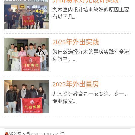
装施工图、深化图、节点大样、规
职授课，每月还在做真实项目。•
核心强项。• 课程完全贴合长沙本
范出图• 3DMAX+Vray：工装效果
九木室内设计培训较好的原因主要
不只教按钮操作，更讲建模逻辑、
地市场（户型、材料、工艺、客户
图、灯光、材质、商业空间表现•
有以下几...
材质真实感、灯光氛围、客户视
习惯），学完就能用。二、总监级
SU草图大师：快速建模、方案推敲
角、出图规范。• 创始人/艺术总监
全职师资，讲真东西• 老师都是10
• 酷家乐：快速出方案、全景图、
亲自带课，拿过行业金奖，懂设计
年+实战设计总监，全职授课，每
谈单展示• PS：效果图后期、方案
点： 1. 专注室内设计教育：是湖南
也懂市场。✅ 三、实战：3倍实操
2025年外出实践
月还在做真实项目。• 不只教软
排版、汇报PPT4. 材料与施工（工
唯一一家专业做室内设计教育的学
+真实项目，拒绝纸上谈兵• 实践课
件，更讲量房、谈单、预算、避
为什么选择九木的量房实践？全流
装最值钱的部分）• 工装常用材
校，专注设计教育20年，是专一、
时是理论3倍+，每周工地/材料市
坑、落地，都是一线经验。• 创始
程教学，...
料：地砖、石材、铝扣板、防火
专业、专注的高端室内设计培训品
场/家具馆实训。• 全程做真实项
人杨程老师亲自授课，拿过行业金
板、乳胶漆、木饰面、玻璃、不锈
牌，采用专业、实战的“理论加实
目：量房→CAD导入→SU建模
奖，懂设计也懂市场。三、实战为
钢• 施工工艺：吊顶、隔墙、地
践”教学模式，能从多方面培养室
→Enscape实时渲染→出图→谈单
王，拒绝纸上谈兵• 实践课时是理
从理论到落地 学习量房核心工
面、水电、防水、强弱电、消防改
内设计人才。2. 师资力量雄厚：由
2025年外出量房
→工地跟进。• 毕业至少15套SU模
论3倍+，每周工地/材料市场实
具：卷尺、激光测距仪、记录本
造• 成本控制：工装预算、报价、
10年以上经验的设计总监亲自授
型+10套高质量渲染图+3套完整方
训。• 学员全程参与真实项目：量
九木设计教育是一家专注、专一，
等，掌握“墙面平整度检测”“管道
损耗、工期管理• 工地实践：量
课，教师均为公司全职设计总监，
案，作品集直接求职。• 建模关联
房→CAD/酷家乐→拆单→预算→
专业做室...
定位”“空间动线规划”等实操技
房、现场交底、施工问题处理5. 方
在本行业从事设计工作8 - 10年以
CAD尺寸，渲染可预览材料/灯光/
谈单→工地跟进。• 毕业至少15套
巧。 结合CAD软件现场绘制原始
案设计能力（从0到完整方案）• 需
上。他们每月都有项目要做，能带
动线，提前发现落地问题。✅ 四、
施工图+3个完整案例，作品集直接
结构图，理解户型优缺点，为设计
求分析：客户定位、预算、风格、
领学生参与量房、谈单等实践活
课程：全链路，学完就是“会渲染
找工作。四、全链路课程，学完就
内设计培训的机构，拥有19年的丰
方案提供精准依据。工地实地教
功能• 平面布局：动线、分区、效
动，让学生学完可直接上岗，且对
的设计师”• 软件精通：SU建模（组
是设计师• 覆盖：软件（CAD/酷家
富经验。无论您是否有设计基础，
学，直面真实挑战 走进真实装修
率、合规• 风格设计：现代、极
学生认真负责。3. 教学模式多样：
件/场景/剖面/联动CAD）+
湘公网安备 43011102002347号