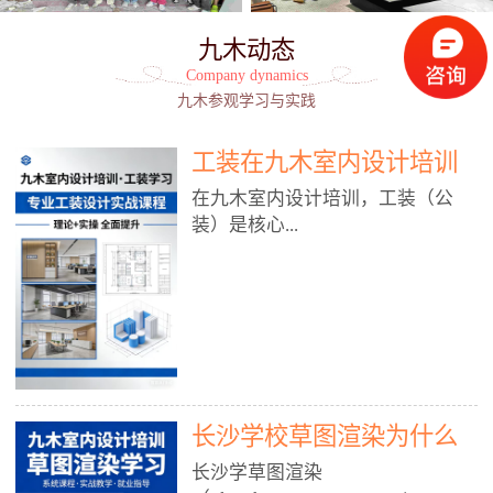
九木动态
Company dynamics
九木参观学习与实践
工装在九木室内设计培训
能学到东西吗?
在九木室内设计培训，工装（公
装）是核心...
模块之一，能学到非常系统、落
地、能直接用于工作的东西，不是
泛泛而谈，而是从规范、软件、材
料、施工到真实项目全链路覆盖。
下面给你讲得非常细、非常全面。
长沙学校草图渲染为什么
一、能学到什么（工装核心内容）
1. 工装类型全覆盖（真实商业空
九木室内设计培训机构
长沙学草图渲染
间）• 餐饮空间：中餐厅、西餐