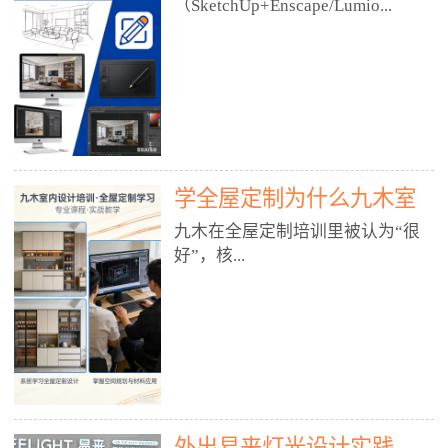
好？
（SketchUp+Enscape/Lumio...
厅、快餐店、奶茶店、火锅店等布
局、动线、后厨、消防、排烟、照
明、材料耐脏耐磨• 办公空间：开
n），九木之所以公认好，核心是
放式办公、会议室、接待区、茶水
只做室内、实战落地、全链路、本
间、强弱电规划• 酒店/民宿：大
地适配、总监带教、就业强，不是
堂、客房、走廊、布草间、消防疏
只教软件，而是教“能直接出图、
散• 商业店铺：服装店、美容院、
谈单、落地”的设计师能力。✅
网咖、展厅、培训机构• 公共空
学全屋定制为什么九木室
一、专一：20年只做室内，草图渲
间：展厅、会所、小型商业综合体
染是核心强项• 湖南少有的只做室
内设计培训机构好？
九木在全屋定制培训里被认为“很
2. 工装必备规范（非常关键）• 消
内设计培训的机构，不搞杂课，
好”，核...
防规范：疏散宽度、喷淋、烟感、
SketchUp+Enscape/Lumion是核心
防火分区、材料阻燃等级• 人体工
课程。• 课程完全贴合长沙本地市
程学：通道宽度、桌椅高度、动线
场：户型、材料、工艺、客户审
心是专注、实战、全链路、本地深
效率• 建筑规范：承重墙、梁位、
美、谈单习惯，学完就能用。• 不
耕、就业强，不是只教软件，而是
层高、设备井、强弱电、给排水•
教泛泛建模，只教室内定制/家装/
教“能直接上岗的设计师能力”。
工装制图标准：平面图、立面图、
工装的草图渲染逻辑。✅ 二、师
一、18年只做室内/全屋定制，够
节点大样、剖面图、材料表3. 全套
资：总监级全职，懂渲染更懂落地
专一• 湖南少有的只做室内设计培
软件技能（工装必备）• CAD：工
• 老师都是10年+实战设计总监，全
外出易来灯光设计实践
训的机构，不搞杂课，全屋定制是