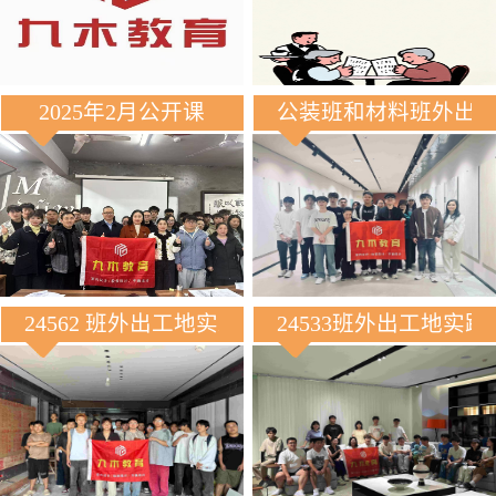
2025年2月公开课
公装班和材料班外出
24562 班外出工地实践
24533班外出工地实践