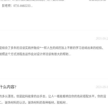
厦11楼（樟树屋站下车）
0731-8482233...
822319 15387487149在线咨询QQ:1226652874 1006620556 学校地址：长沙雨花区香
车）
2021
-
09
-
2
是结合了多年的洽谈实践并融合*一样人生的阅历加上不断的学习总结出来的经验。
照这个方式流程去运作会对设计师洽谈有很大的帮助...
应具备什么样的素质？（哪几方面？对参加培训的设计师进行提问请他们回答，然后告
敏锐头脑3． 纯熟技能4． 广博知识 牢记 答案：高尚品德，销售人员的机敏，艺术家
） 提示2：提出九木现在一些设计师洽谈中出现的问题。A洽谈没有主线，没有明确
什么内容?
2021
-
09
-
1
坐在你面前他要达到什么目的，而你——设计师要达到什么目的。（提问设计师先问
图做的多么漂亮，但是起码能拿的出手去，让人一看能看明白你的色彩搭配水平，你的渲
：客户要了解三个达到三个目的：①大概的造价；②什么效果；③设计师（公司）是
， 装饰材料的认识。装饰材料的各种板材，胶粘材...
种技巧二、 客户分类三、 强化自然（设计师）优势（与众不同）四、 洽谈成功