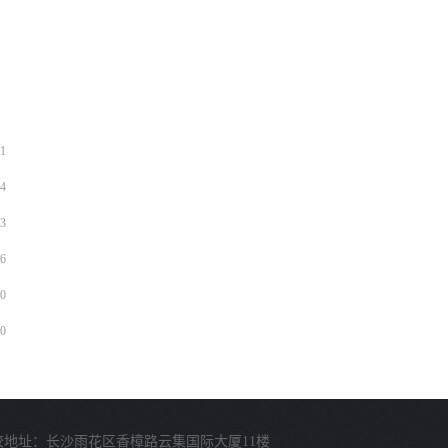
1
4
3
6
0
0
校地址：长沙雨花区香樟路云集国际大厦11楼