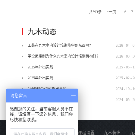
从内容上，分为以下几个部分： 1
共
593
条
上一页
...
6
7
这里建议家装公司制作出内部统一的
化。 2、预算说明：这里的预算说
及双方关于预算签订、工程施工中出
九木动态
正文就是关于客户装修的费用详细计划
工装在九木室内设计培训能学到东西吗?
2026
-
04
-
0
学全屋定制为什么九木室内设计培训机构好？
2026
-
03
-
3
2025年外出实践
2025
-
05
-
1
2025年外出实践
2025
-
02
-
2
24669班CAD班外出量房
2024
-
10
-
1
请您留言
2024.5.29材料班外出实训
2024
-
05
-
2
感谢您的关注，当前客服人员不在
线，请填写一下您的信息，我们会
尽快和您联系。
关于我们
课程设置
九木装饰
九