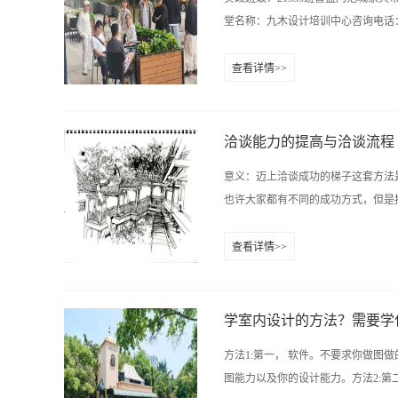
地址：长沙雨花区香樟路云集国际大
堂名称：九木设计培训中心咨询电话：彭老师：
查看详情>>
9 13467515852 魏老师：0731-84
樟路云集国际大厦11楼（樟树屋站下
洽谈能力的提高与洽谈流程
意义：迈上洽谈成功的梯子这套方法
也许大家都有不同的成功方式，但是按
查看详情>>
。 提示1：作为一名合格的设计师
诉正确的答案。）1． 高尚品德2． 
的修养。（让设计师融汇一个字“诚”
学室内设计的方法？需要学
目的。首次洽谈——一个陌生的客户
方法1:第一， 软件。不要求你做
问他们对这些总是有没有概念。答案
图能力以及你的设计能力。方法2:第二
否可靠（信认度）。一、 洽谈是一