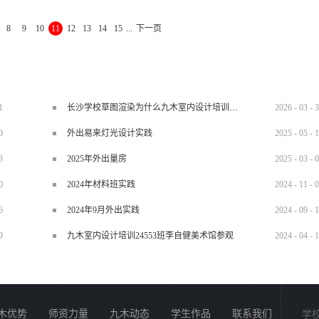
、封面：封面没有固定的格式，一般是印上公司名称、标志、客户工程地址等信息。
8
9
10
11
12
13
14
15
...
下一页
预算封面，和图纸封面、合同封面及其它宣传资料风格统一，以形成公司的企业文
明，应当说是预算编制作说明，一般来说，应当将预算编制的方式、预算的有效时间、
现问题的解决方式等内容写上，以备将来发生纠纷时有章可依。3、预算正文：预算
，一般采用空间统计法，也就是每个空...
1
长沙学校草图渲染为什么九木室内设计培训机构好？
2026
-
03
-
3
0
外出易来灯光设计实践
2025
-
05
-
1
3
2025年外出量房
2025
-
03
-
0
0
2024年材料班实践
2024
-
11
-
0
6
2024年9月外出实践
2024
-
09
-
1
9
九木室内设计培训24553班李自健美术馆参观
2024
-
04
-
1
木优势
师资力量
九木动态
学生作品
联系我们
学