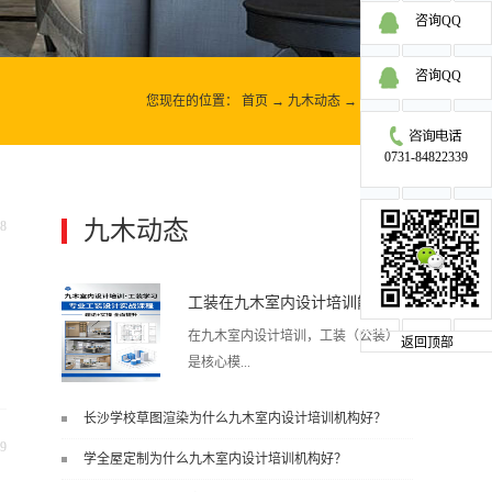
咨询QQ
咨询QQ
您现在的位置：
首页
→
九木动态
→
九木动态
0731-84822339
九木动态
8
更多>>
工装在九木室内设计培训能学到东西吗?
在九木室内设计培训，工装（公装）
返回顶部
是核心模...
长沙学校草图渲染为什么九木室内设计培训机构好？
块之一，能学到非常系统、落地、能
9
学全屋定制为什么九木室内设计培训机构好？
直接用于工作的东西，不是泛泛而