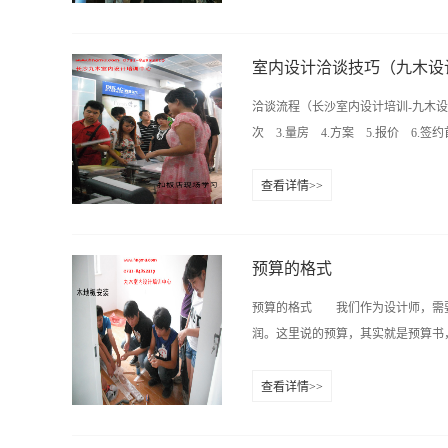
9在线咨询QQ:1226652874 1006
充电；电视背景墙插座一定要留够，
际大厦11楼（樟树屋站下车）
多，看着是美，但平时很少开。...
室内设计洽谈技巧（九木设
洽谈流程（长沙室内设计培训-九木设计教育培
次 3.量房 4.方案 5.报价 6.签约
查看详情>>
请客户坐下，并送上水第二步 简单
——2分钟第三步 用二、三分钟时
次、皮带档次、保养如何、客户的谈吐
预算的格式
——是否成家、是否有小孩、是否有
预算的格式 我们作为设计师，需要
感⑤ 了解客户的品味，评判客户的
润。这里说的预算，其实就是预算书，
为同客户建立共同语言——3、5分钟第
木设计培训询问了解客户的基本要求（
查看详情>>
现在多数公司做家装预算，都是利润
有统一的标准，这里我们按照行业内