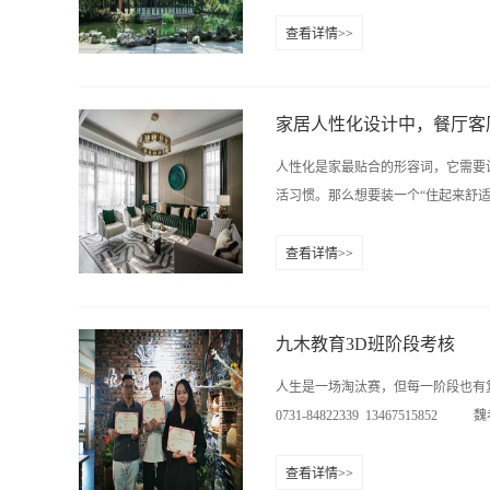
关键环节（心灵的碰撞）五、 ...
查看详情>>
料，各种五金，是一个庞大的工程，
能对每一种材料都认识，能说出个大
改造，防水工程，木工的工艺，瓦工
家居人性化设计中，餐厅客
了，也只能被工长牵着鼻子走。方法
人性化是家最贴合的形容词，它需要
谈，那么，基本上这个业主就会对你
活习惯。那么想要装一个“住起来舒适
主，很多都会考验设计师的色彩搭配
软装饰？这个需要有专业人员对你做
查看详情>>
摆东西好看，整洁。方法7:第七，
应灯，回家自动亮，不用摸黑开灯。2
业主，让他对你臣服。你的专业性，
面乱七八糟。3、换鞋凳一定少不了
校注意事项多看看作品，练练手绘，学学
道散出来，要么勤刷鞋，要么放一瓶
九木教育3D班阶段考核
靠近厨房。2、餐边柜记得预留插座
人生是一场淘汰赛，但每一阶段也有
加储物。21、安装吊灯要注意位置
0731-84822339 13467515852 魏老师
65cm，飞墨君觉得70-90cm也是
得提前跟水电师傅说要埋管，用于穿
查看详情>>
做石膏线或护墙板装饰又积灰。3、