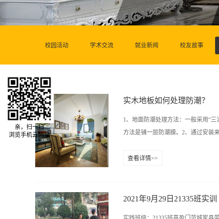
校园活动
学术交流
就业新闻
校友故事
实木地板如何处理防潮？
1、地面防潮处理方法：一般采用“三
亲，扫一扫
方法是铺一层防潮膜。2、通过安装来
浏览手机云网站
查看详情>>
安装要求板块间留有0.2mm宽的缝
有的采用铝合金龙骨、有的采用轨道
蜡，覆铝铂、覆塑料采用纳米技术等。名称：
2021年9月29日21335班实训
师：0731-84822319 15387487149
实践班级：21335班喜盈门范