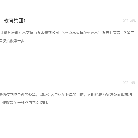
620556 九木教育培训中心官网：http://www.hn9mu.com学校地址：长沙雨花区香樟路云集国
电视机、机顶盒、音响、路由器等，插座不够后期只能拉插线板。5、射灯不要太
计教育集团）
2021
-
09
-
1
训）本文章由九木装饰公司（http://www.hn9mu.com/）发布1 .首次 2.第二
首次洽谈第一步 ...
介绍下自己的特点（主要是技能方面），自我介绍式介绍一下自己的近期作品案例
间同客户聊家常此过程要捕捉的信息，从外观观察一下客户的衣裳及饰物，如手机档
及素养。① 客户的身份、年龄② 客户的职业性趣、爱好、性格③ 客户的家庭背景
2021
-
09
-
1
老人、经济负担如何④ 在了解过程中寻找一点与客户相同的东西，拉近同客户的距离
通过制作合理的预算，以吸引客户达到签单的目的，同时也要为家装公司追求利
类型，分类客户，对客户有初步了解后，对其出色的地方要适当给予赞赏注：以上5点
也就是关于预算的书面说明。 ...
四步 九木装饰设计 把客户的平面图放大1:50用草图纸勾出外框——3分钟第五步 九
投资、材料...
EXCEL表格系统来做，少数公司利用专门的家装预算软件来做。预算书的格式，没
比较常用的格式，结合我们的研究，对比较理想的预算格式做一下说明： 预算书