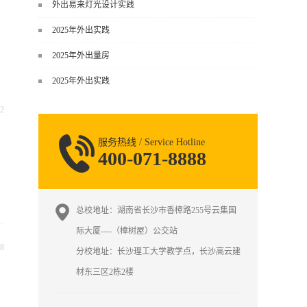
谈，而是从规范、软件、材料、施工
外出易来灯光设计实践
到真实项目全链路覆盖。下面给你讲
2025年外出实践
得非常细、非常全面。一、能学到什
么（工装核心内容）1. 工装类型全覆
2025年外出量房
盖（真实商业空间）• 餐饮空间：中餐
2025年外出实践
厅、西餐厅、快餐店、奶茶店、火锅
店等布局、动线、后厨、消防、排
2
烟、照明、材料耐脏耐磨• 办公空间：
开放式办公、会议室、接待区、茶
服务热线 / Service Hotline
水...
400-071-8888
总校地址：湖南省长沙市香樟路255号云集国
际大厦----（樟树屋）公交站
8
分校地址：长沙理工大学教学点，长沙高云建
材东三区2栋2楼