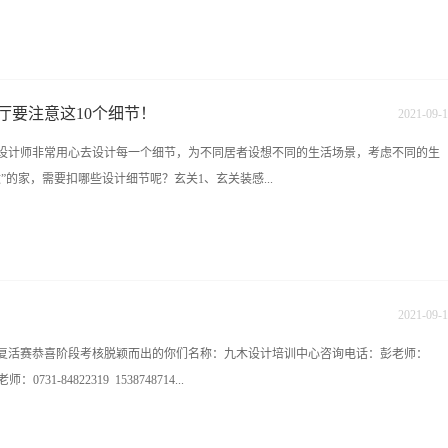
没有几年的工作经验，是无法全面掌握的，但是做为一个合格的设计师来说，你至少
概，这样才能让业主信服。方法3:第三， 施工工艺的了解。施工工艺有很多种，水电
的工艺，油工的工艺，套装门的安装，如果你连这个都不了解，那么即使你签了单
厅要注意这10个细节！
2021
-
09
-
1
4:第四， 风水的认识。遇到一个相信风水的业主，你能不能对他侃侃而谈？如果你能
设计师非常用心去设计每一个细节，为不同居者设想不同的生活场景，考虑不同的生
的专业性非常赞赏，那么签单也就不是难事了。方法5:第五， 色彩搭配。现在的业
”的家，需要扣哪些设计细节呢？玄关1、玄关装感...
能力，因为装修的再豪华，如果搭配不好，也是堆砌。方法6:第六， 软装饰。什么是
专业的讲解。软装可以独立出室内设计，软装可以不去深入了解，但一定要懂，怎么
 谈单技巧。一个好的设计师不在于图做的多么漂亮，而是在于是否能以个人的魅力压住
、鞋柜下方悬空10-20cm，经常穿的鞋子，塞进鞋柜下面的空间刚刚好，不会堆在外
你的服装搭配，你的气质，以及你对设计的理解都能为你加分。长沙室内设计培训学
，特别是家有老人和小孩。4、鞋子捂在柜子里不通风，可以把柜门做成百叶门，怕味
审...
香薰来遮掩下。5、鞋柜边可以留一个插座，用来插烘鞋。餐厅1、餐厅的位置一定要
2021
-
09
-
1
，放电饭煲和电热水壶、咖啡机等。3、餐厅面积小可以用卡座设计，节省空间又能增
复活赛恭喜阶段考核脱颖而出的你们名称：九木设计培训中心咨询电话：彭老师：
，在餐桌的正中间。4、吊灯越低，就餐氛围越好，逯薇老师提到的高度是距离桌面
：0731-84822319 1538748714...
可以的。5、色温决定了餐厅的温馨程度，建议用3000k左右的色温。客厅1、装壁挂电视记
线。2、客厅一般大小的，电视背景墙用乳胶漆或壁纸就行了，做整墙柜子太压抑，
客厅买家具要特别注意尺寸，家具太大会显得很拥挤。4、沙发两侧预留插座，为手机