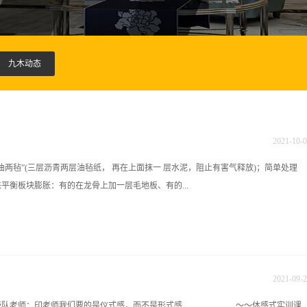
九木动态
2021
-
10
-
0
油两毡”(三层沥青两层油毡纸， 再在上面抹一 层水泥，阻止有害气释放)；简单处理
平衡板块膨胀：有的在龙骨上加一层毛地板、有的...
隙、有的要求室内四角留有活板方便放潮气、有的要求墙边地板的伸缩缝内设有弹簧、
式木地板安装方法等。室内设计培训学校3、板块防潮处理方法：背板企口涂漆、涂
九木设计培训中心咨询电话：彭老师：0731-84822339 13467515852 魏老
2021
-
09
-
2
在线咨询QQ:1226652874 1006620556 九木教育培训中心官网：http://www.hn9mu.com学校
城家具带队老师：印老师我们要的是仪式感，而不是形式感 ～～体感式实训课