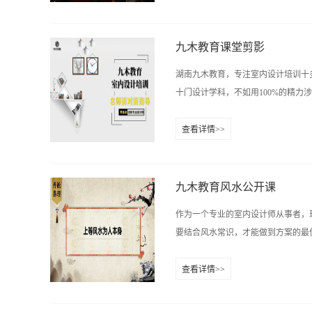
有许多共同点，即都要考虑物质功能
大众艺术(Popular Art)的简
等。室内设计作为一门相对独立的新
不同，如此富有魅力？》被认为是第一.
极大部分时间是在室内度过，因此室
九木教育课堂剪影
形状，室内界面的线形图案等，都会
湖南九木教育，专注室内设计培训十
的家具、设备以至墙面、地面等界面
十门设计学科，不如用100%的精力
心健康和舒适的角度去考虑，要从有
密室内设计对构成室内光环境和视觉
查看详情>>
对湿度和气流，对室内声环境中的隔
现场指导作业。来自于九木教育软件
的标准。3、较为集中、细致、深刻
教育理论知识：材料班的用心笔记。
以外部形体和内部空间给人们以建筑艺
设计手绘特训营，专注于培养行业优
九木教育风水公开课
服务中国。名称：九木设计培训中心咨询电话：
作为一个专业的室内设计师从事者，
15387487149在线咨询QQ:1226652
要结合风水常识，才能做到方案的最优
香樟路云集国际大厦11楼（樟树屋站
查看详情>>
水也要有所了解。现九木教育联合丹
束，大家都意犹未尽，收获满满。 