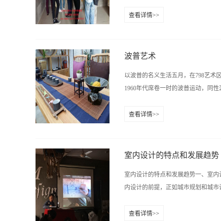
个很困难。某生 19:13:22对,降
查看详情>>
很困难的。修平 19:14:05那就只
力而为，也就是量自己的口袋中的钱
不同，单纯从价格上是比不了的。修平 19
济来打理自己的装修。即使有客户考
么对于客户的经济压力是比较大的。
波普艺术
误的！ 但是，是否价格就是客户选
以波普的名义生活五月，在798艺
材料质量、施工质量和环保质量，然
1960年代席卷一时的波普运动，同
阶层。 如果一个家装公司，在材料
户会选择价格比较低的一家。但是，
查看详情>>
而是会选择价中间的一家，这是客户
，作为青年亚文化和地下文化的表现
间，相差不过2000元，也就是这个
社会规范、进入艺术市场的方式。以
的多出2000元正是他所信任的呢？那我
术的方式，并以此证明生活和艺术没
室内设计的特点和发展趋势
权贵服务转向为民众服务的民主化进
室内设计的特点和发展趋势一、室内
界里，什么才是真正的艺术呢？这种
内设计的前提，正如城市规划和城市设
术诞生了，而那位银色长发的波普艺
也是这样做的。于是，人们在看到他
查看详情>>
一个商业时代狡猾赚钱、炒作的大骗