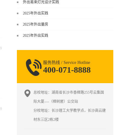
谈，而是从规范、软件、材料、施工
外出易来灯光设计实践
到真实项目全链路覆盖。下面给你讲
2025年外出实践
得非常细、非常全面。一、能学到什
么（工装核心内容）1. 工装类型全覆
2025年外出量房
盖（真实商业空间）• 餐饮空间：中餐
2025年外出实践
厅、西餐厅、快餐店、奶茶店、火锅
店等布局、动线、后厨、消防、排
9
烟、照明、材料耐脏耐磨• 办公空间：
开放式办公、会议室、接待区、茶
服务热线 / Service Hotline
水...
400-071-8888
总校地址：湖南省长沙市香樟路255号云集国
际大厦----（樟树屋）公交站
9
分校地址：长沙理工大学教学点，长沙高云建
材东三区2栋2楼