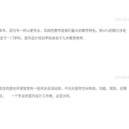
和精神功能的要求，都要遵循建筑美学的原理，都受物质技术和经济条件的制约等
称，最早起源于50年代的英国。艺术家汉密尔顿用图片拼贴手法完成的《今天的生活为什么如此
兴学科，还有以下几个特点：1、对人们身心的影响更为直接和密切由于人的一生中
..
内环境的优劣，必然直接影响到人们的安全、卫生、效率和舒适，室内空间的大小和
2020
-
10
-
1
给人们生理上、心理上有较强的长时间、近距离的感受，甚至可以接触和触摸到室内
多年，因为专一所以更专业，实践性教学是我们最大的教学特色。用10%的精力涉足
，因此很自然地对室内设计要求更为深入细致，更为慎密，要更多地从有利于人们身
涉足于一门学科。室内设计培训学校来自于九木教育老师...
利于丰富人们的精神文化生活的角度去考虑。2、对室内环境的构成因素考虑更为周
环境的采光与照明、色调和色彩配置、材料质地和纹理，对室内热环境中的温度、相
声、吸声和噪声背景等的考虑，在现代室内设计中这些构成因素的大部分都要有定量
操作：酷家乐软件的学习读书使人充实，讨论使人机智，笔记使人准确。来自于九木
地反映了设计美学中的空间形体美、功能技术美、装饰工艺美如果说，建筑设计主要
 九木设计手绘特训营，是湖南手绘教育培训的开创者，手绘艺术设计的基地，九木
术的感受，室内设计则以室内空...
秀艺术设计人才，致力于成为国内优秀一线技能人才设计师，立足湖南，相伴湖南，
2020
-
09
-
0
彭老师：0731-84822339 13467515852 魏老师：0731-84822319
现在的居住环境常常有一些风水忌讳出现，不光光是你空间布局，功能，规划，还需
874 1006620556 九木教育培训中心官网：http://www.hn9mu.com学校地址：长沙雨花区
。 一个专业的室内设计工作者，必定对风...
下车）
松易理黄老师举办的一场风水公开课，心有多大梦不有多大。 风水公开课完美结
上等的风水是我们人本身，成功和勤快，努力，德行等息息相关，细节决定成败，习