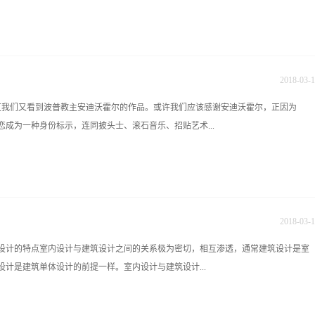
本很重要。修平 19:13:43如果能降，其它公司都降，所以我们要做成在价格上的绝对优势是
能做相对优势了。修平 19:14:39相对优势还有一个方法，就是采用不同的材料，因为材料
而为，如果客户买完房子，只留下5万元用于装修和买家具，那么他们会按照这个经
:15:08以上我说的是...
虑借贷或借钱，但也是要看自己的还款能力，如果既要还房贷，还要还装修的钱，那
 所以，很多公司在培训员工尤其是培训设计师时说价格不是第一要素，绝对是错
2018
-
03
-
1
择家装的唯一因素呢？绝对不是！除价格之外，客户首先考虑的是家装质量，包括
术区我们又看到波普教主安迪沃霍尔的作品。或许我们应该感谢安迪沃霍尔，正因为
后再考虑设计上的美观，各种材料的品牌和家居的品牌。我这个分析是基于广大工薪
性恋成为一种身份标示，连同披头士、滚石音乐、招贴艺术...
质量、施工质量、环保质量、设计方案上与其它公司看起来没有什么区别，那么客
多数客户不会选择价格最低的，因为那样不保险，客户也不会选择价格最高的一家，
追求性价比最合理的一个正常心理。 那么这样客户选择的价格和最低的报价之
，获得了某种生存权利：波普成为了年轻一代追求新艺术和新生活、反抗艺术权威与
数。 那么我们要做的，就是和客户谈这个2000元左右的差价。如何让客户觉得你们
安迪沃霍尔为代表的波普艺术家通过广泛的艺术探索改变了世人评价世界、生活和艺
们就要在其它方面...
有高低贵贱之分，艺术不再是少数人享用，而属于普通大众，并逐渐以新的方式从为
2018
-
03
-
1
程。骗子？还是绝世艺术家？在疯狂的商业时代，在消费、传媒、流行充斥的喧嚣世
设计的特点室内设计与建筑设计之间的关系极为密切，相互渗透，通常建筑设计是室
生活节奏日益加快的环境中，用人们生活中最普通、最常见的素材创造艺术的波普艺
计是建筑单体设计的前提一样。室内设计与建筑设计...
术教父安迪沃霍尔则向世界宣称：赚钱、工作、商业都可以是艺术！他是这样说的，
那些综合流行的艺术时，不禁会发出疑问：他是一个撼动20世纪艺术界的天才？还是
子？是一个透视现代社会的哲人？还是芸芸众生中的一个疯狂另类？波普艺术是英文