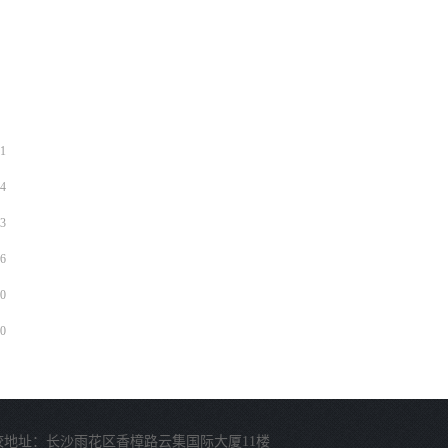
1
4
3
6
0
0
校地址：长沙雨花区香樟路云集国际大厦11楼