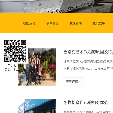
校园活动
学术交流
就业新闻
校友故事
巴洛克艺术兴起的原因及特
述巴洛克艺术兴起的原因及特点 巴洛
亲，扫一扫
大利的建筑风格而言。 巴洛克艺术(Bar
浏览手机云网站
查看详情>>
17世纪教皇统治的罗马，那时意大
风格，只能算是一种爱好和时尚。 
热中于无穷、不安和对比、以及各种
怎样培育自己的相对优势
性、豪华与夸张。 十七世纪欧洲强
某某装饰 10:50:22你好。我想请教您