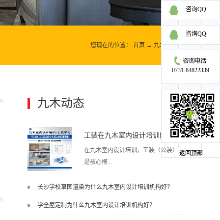
咨询QQ
咨询QQ
您现在的位置：
首页
→
九木动态
→
0731-84822339
九木动态
0
更多>>
工装在九木室内设计培训能学到东西吗?
在九木室内设计培训，工装（公装）
返回顶部
是核心模...
长沙学校草图渲染为什么九木室内设计培训机构好？
块之一，能学到非常系统、落地、能
9
学全屋定制为什么九木室内设计培训机构好？
直接用于工作的东西，不是泛泛而