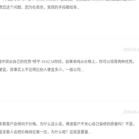
十七世纪欧洲有新旧教的权力之争。旧教势力用暴力镇压信徒，再积极利用艺术思想形
您这个问题，因为在南京，常规的手段都给各...
 巴洛克艺术不排斥异端的感官喜悦，亦忠实于基督教的世界观，故亦是「基督教化的
形的墙面或不断变化的喷射状的喷泉：还是含蓄的，如描绘成充满活力或动作显着的人
现，而呈现歪斜配置的动感)。 力图表现或暗示无穷感：例如伸向地平线的道路，展现
看有没有什么新的手段，我们公司内部的装修还不错，刚刚说的130是指办公面积。
果使其变得扑塑迷离的镜...
公司。我们目标是一年能200万就不错了。我在南京，我们这竞争非常激烈。我们目
不起的，动辄几百万一年的。修平 11:00:24目前你们的客户来源主要是哪个渠道
2018
-
03
-
1
/月，除去两个淡季月份。 某某装饰 11:08:30是的。我们现在打折比较厉害。一年200
价格战中突出自己的优势?修平 19:02:54你好。如果单纯从价格上，你可以培育两种优势。
师打工赚的多呢。我们现在考虑的是用什么新手段来开拓业务，在南京普通手段都用
宜，但事实上不见得比别人便宜多少。一般公司...
小区，展会，发布会，直通车。等等太多了，都用光了。有4000家公司呢。修平
非常激烈的，中小城市也很激烈，不独南京，所谓常规的策略都用尽了，但没有效果，这只
2不是没有效果，我是说付出和回报现在很难成比例。修平 11:11:02其实，你所说的渠道，
名牌产品和更多的项目，所以，会让客户感到你很便宜，这时打电话咨询的就比较
难发...
你家”，这种广告就能吸引到很多客户。某生 19:06:24但是我认为这种拉长产业链的做
平 19:06:23还有一种就是绝对优势，如何做到绝对优势呢？可以从三方面来建设，但
2018
-
03
-
1
19:09:56绝对优势，一是降低利润率，比如从纯利10%降到8%，或更低，通过加大
多数客户会倾向于价格。为什么这么说，难道客户不关心自己装修的质量吗？不是，
成本，当然这也很难做，现在家装公司由于签单小，所以不可能向材料商要到最低
多数人会把价格排在第一位，为什么呢？这就是要量...
除非你做到了很大的量，那就只能做管理成本了。目前，我们无法做到绝对优势，这