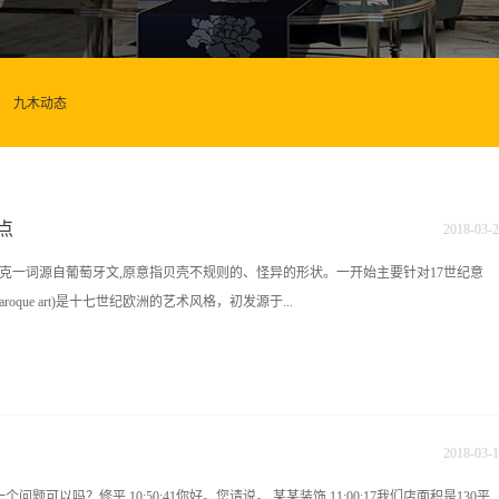
九木动态
点
2018
-
03
-
2
克一词源自葡萄牙文,原意指贝壳不规则的、怪异的形状。一开始主要针对17世纪意
oque art)是十七世纪欧洲的艺术风格，初发源于...
利是欧洲艺术中心，但在巴洛克后期，欧洲艺术中心移转到法国，它并没有明确的艺术
文艺复兴意味着平衡、适中、庄重、理性与逻辑；而巴洛克却意味着运动、追求新奇、
艺术形式的大胆融合。巴洛克艺术一反文艺复兴艺术的平静和克制，而表现为戏剧
2018
-
03
-
1
权扩张，掠夺海外殖民地累聚巨富，生活上提倡豪华享受，因此对建筑、音乐、美术也
一个问题可以吗？修平 10:50:41你好。您请说。 某某装饰 11:00:17我们店面积是130平