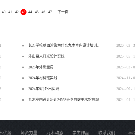
货分享✅名称：九木设计培训中心咨询电话：彭老师：0731-84822339
40
41
42
43
44
45
46
47
...
下一页
2319 15387487149在线咨询QQ:1226652874 1006620556 九木教育培训中心官
m学校地址：长沙雨花区香樟路云集国际大厦11楼（樟树屋站下车）
1
长沙学校草图渲染为什么九木室内设计培训机构好？
2026
-
03
-
3
0
外出易来灯光设计实践
2025
-
05
-
1
3
2025年外出量房
2025
-
03
-
0
0
2024年材料班实践
2024
-
11
-
0
6
2024年9月外出实践
2024
-
09
-
1
9
九木室内设计培训24553班李自健美术馆参观
2024
-
04
-
1
木优势
师资力量
九木动态
学生作品
联系我们
学