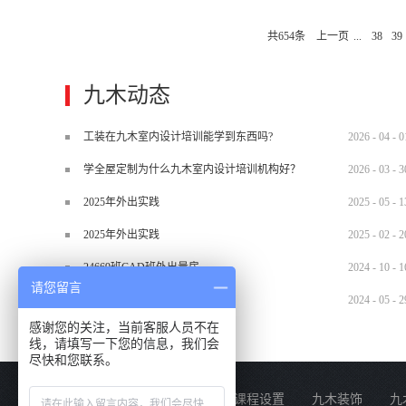
惯在于养成。 特此感谢丹淞黄老师的干
共
654
条
上一页
...
38
39
13467515852 魏老师：0731-8482
网：http://www.hn9mu.co
九木动态
工装在九木室内设计培训能学到东西吗?
2026
-
04
-
0
学全屋定制为什么九木室内设计培训机构好？
2026
-
03
-
3
2025年外出实践
2025
-
05
-
1
2025年外出实践
2025
-
02
-
2
24669班CAD班外出量房
2024
-
10
-
1
请您留言
2024.5.29材料班外出实训
2024
-
05
-
2
感谢您的关注，当前客服人员不在
线，请填写一下您的信息，我们会
尽快和您联系。
关于我们
课程设置
九木装饰
九