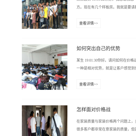
要求豪华生动、富于热情的情调。 
方。现在有几个样板房。我就是要请教
态——巴洛克，去迷惑、征服人心。
文艺复兴」。 不管是实际的，如波
查看详情>>
物(不再如古典文艺复兴时的静态表
个公司用到了极致，所以我想请教您
无际天空幻觉的壁画，运用变换透视效
公司看起来不像小公司，像个中小型
前资金上不算很大。在南京做广告是做
如何突出自己的优势
呢？一年200万元，也就是平均20万元
某生 19:01:30你好。请问如何在
万我们赚的钱还没有我们自己做设计
一种是相对优势，就是让客户感觉到便
上了，效果很一般了，电话，网络，
11:09:02现在的家装竞争都是
查看详情>>
是你的看法。 某某装饰 11:09:4
推出整体套餐，由于其所包含的很多
基本上也就是这么多，我们可能一下子很
多，比如有公司推出“31800，精装到
法,为以后的售后服务造成很多隐患!修
怎样面对价格战
都不是短期工程，需要一段时间。修平 
在家装质量与家装价格两个问题上，
营销量来增加利润率；二是降低采购
很多客户都非常在意家装的质量，但是
价，到厂家去，厂家也不和你合作，