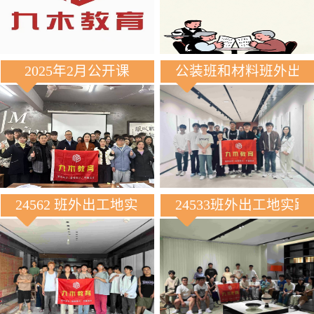
2025年2月公开课
公装班和材料班外出
24562 班外出工地实践
24533班外出工地实践