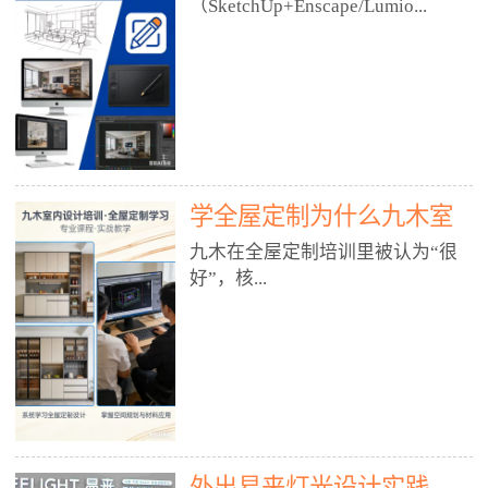
好？
（SketchUp+Enscape/Lumio...
厅、快餐店、奶茶店、火锅店等布
局、动线、后厨、消防、排烟、照
明、材料耐脏耐磨• 办公空间：开
n），九木之所以公认好，核心是
放式办公、会议室、接待区、茶水
只做室内、实战落地、全链路、本
间、强弱电规划• 酒店/民宿：大
地适配、总监带教、就业强，不是
堂、客房、走廊、布草间、消防疏
只教软件，而是教“能直接出图、
散• 商业店铺：服装店、美容院、
谈单、落地”的设计师能力。✅
网咖、展厅、培训机构• 公共空
学全屋定制为什么九木室
一、专一：20年只做室内，草图渲
间：展厅、会所、小型商业综合体
染是核心强项• 湖南少有的只做室
内设计培训机构好？
九木在全屋定制培训里被认为“很
2. 工装必备规范（非常关键）• 消
内设计培训的机构，不搞杂课，
好”，核...
防规范：疏散宽度、喷淋、烟感、
SketchUp+Enscape/Lumion是核心
防火分区、材料阻燃等级• 人体工
课程。• 课程完全贴合长沙本地市
程学：通道宽度、桌椅高度、动线
场：户型、材料、工艺、客户审
心是专注、实战、全链路、本地深
效率• 建筑规范：承重墙、梁位、
美、谈单习惯，学完就能用。• 不
耕、就业强，不是只教软件，而是
层高、设备井、强弱电、给排水•
教泛泛建模，只教室内定制/家装/
教“能直接上岗的设计师能力”。
工装制图标准：平面图、立面图、
工装的草图渲染逻辑。✅ 二、师
一、18年只做室内/全屋定制，够
节点大样、剖面图、材料表3. 全套
资：总监级全职，懂渲染更懂落地
专一• 湖南少有的只做室内设计培
软件技能（工装必备）• CAD：工
• 老师都是10年+实战设计总监，全
外出易来灯光设计实践
训的机构，不搞杂课，全屋定制是