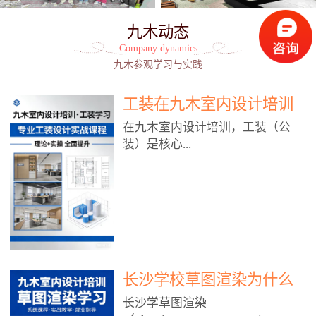
九木动态
Company dynamics
九木参观学习与实践
工装在九木室内设计培训
能学到东西吗?
在九木室内设计培训，工装（公
装）是核心...
模块之一，能学到非常系统、落
地、能直接用于工作的东西，不是
泛泛而谈，而是从规范、软件、材
料、施工到真实项目全链路覆盖。
下面给你讲得非常细、非常全面。
长沙学校草图渲染为什么
一、能学到什么（工装核心内容）
1. 工装类型全覆盖（真实商业空
九木室内设计培训机构
长沙学草图渲染
间）• 餐饮空间：中餐厅、西餐