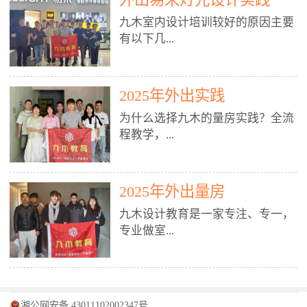
装施工图、深化图、节点大样、规
职授课，每月还在做真实项目。•
核心强项。• 课程完全贴合长沙本
范出图• 3DMAX+Vray：工装效果
九木室内设计培训较好的原因主要
不只教按钮操作，更讲建模逻辑、
地市场（户型、材料、工艺、客户
图、灯光、材质、商业空间表现•
有以下几...
材质真实感、灯光氛围、客户视
习惯），学完就能用。二、总监级
SU草图大师：快速建模、方案推敲
角、出图规范。• 创始人/艺术总监
全职师资，讲真东西• 老师都是10
• 酷家乐：快速出方案、全景图、
亲自带课，拿过行业金奖，懂设计
年+实战设计总监，全职授课，每
谈单展示• PS：效果图后期、方案
点： 1. 专注室内设计教育：是湖南
也懂市场。✅ 三、实战：3倍实操
2025年外出实践
月还在做真实项目。• 不只教软
排版、汇报PPT4. 材料与施工（工
唯一一家专业做室内设计教育的学
+真实项目，拒绝纸上谈兵• 实践课
件，更讲量房、谈单、预算、避
为什么选择九木的量房实践？全流
装最值钱的部分）• 工装常用材
校，专注设计教育20年，是专一、
时是理论3倍+，每周工地/材料市
坑、落地，都是一线经验。• 创始
程教学，...
料：地砖、石材、铝扣板、防火
专业、专注的高端室内设计培训品
场/家具馆实训。• 全程做真实项
人杨程老师亲自授课，拿过行业金
板、乳胶漆、木饰面、玻璃、不锈
牌，采用专业、实战的“理论加实
目：量房→CAD导入→SU建模
奖，懂设计也懂市场。三、实战为
钢• 施工工艺：吊顶、隔墙、地
践”教学模式，能从多方面培养室
→Enscape实时渲染→出图→谈单
王，拒绝纸上谈兵• 实践课时是理
从理论到落地 学习量房核心工
面、水电、防水、强弱电、消防改
内设计人才。2. 师资力量雄厚：由
2025年外出量房
→工地跟进。• 毕业至少15套SU模
论3倍+，每周工地/材料市场实
具：卷尺、激光测距仪、记录本
造• 成本控制：工装预算、报价、
10年以上经验的设计总监亲自授
型+10套高质量渲染图+3套完整方
训。• 学员全程参与真实项目：量
九木设计教育是一家专注、专一，
等，掌握“墙面平整度检测”“管道
损耗、工期管理• 工地实践：量
课，教师均为公司全职设计总监，
案，作品集直接求职。• 建模关联
房→CAD/酷家乐→拆单→预算→
专业做室...
定位”“空间动线规划”等实操技
房、现场交底、施工问题处理5. 方
在本行业从事设计工作8 - 10年以
CAD尺寸，渲染可预览材料/灯光/
谈单→工地跟进。• 毕业至少15套
巧。 结合CAD软件现场绘制原始
案设计能力（从0到完整方案）• 需
上。他们每月都有项目要做，能带
动线，提前发现落地问题。✅ 四、
施工图+3个完整案例，作品集直接
结构图，理解户型优缺点，为设计
求分析：客户定位、预算、风格、
领学生参与量房、谈单等实践活
课程：全链路，学完就是“会渲染
找工作。四、全链路课程，学完就
内设计培训的机构，拥有19年的丰
方案提供精准依据。工地实地教
功能• 平面布局：动线、分区、效
动，让学生学完可直接上岗，且对
的设计师”• 软件精通：SU建模（组
是设计师• 覆盖：软件（CAD/酷家
富经验。无论您是否有设计基础，
学，直面真实挑战 走进真实装修
率、合规• 风格设计：现代、极
学生认真负责。3. 教学模式多样：
件/场景/剖面/联动CAD）+
湘公网安备 43011102002347号