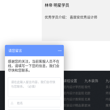
林帝
明星学员
优秀学员介绍： 喜居安优秀设计师
请您留言
感谢您的关注，当前客服人员不在
线，请填写一下您的信息，我们会
尽快和您联系。
关于我们
课程设置
九木装饰
九
公司简介
室内设计学历班
现代
多
企业文化
室内设计总监班
北欧
师
活动视频
室内设计首席班
北美
内
软装设计精品课
欧洲
魔