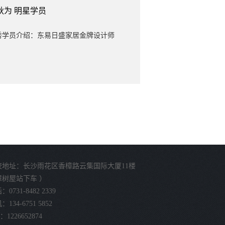
秋为
明星学员
秀学员介绍：东易日盛家居金牌设计师
校地址：长沙雨花区香樟路云集国际大厦11楼
樟树屋站下车 ）
0731-8482 2339
134-6751 5852
：1226652874