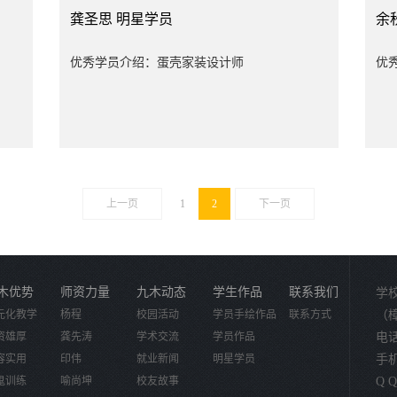
龚圣思
明星学员
余
优秀学员介绍：蛋壳家装设计师
优
上一页
1
2
下一页
木优势
师资力量
九木动态
学生作品
联系我们
学
元化教学
杨程
校园活动
学员手绘作品
联系方式
（
资雄厚
龚先涛
学术交流
学员作品
电话：
容实用
印伟
就业新闻
明星学员
手机：
鬼训练
喻尚坤
校友故事
Q Q