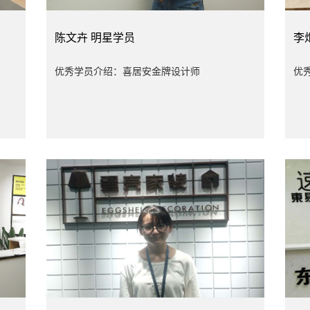
陈文卉
明星学员
李
优秀学员介绍：喜居安金牌设计师
优