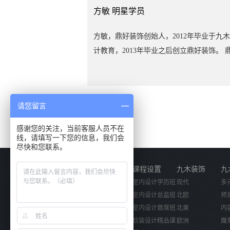
方敏
明星学员
方敏，鼎好装饰创始人，2012年毕业于九
计教育，2013年毕业之后创立鼎好装饰。 
装饰是桃江一家专业程度高、综合实力强，
家装、公装及工程配套服务为一体的装饰企
业。公司以超前的设计构思，合理 的预算
请您留言
价、精良的施工工艺，优质的全程服务，真
为每一位客户量身定制全新、优雅、舒适的
感谢您的关注，当前客服人员不在
家生活和文化空间。公司地址：桃江县城雪
线，请填写一下您的信息，我们会
尽快和您联系。
山路
关于我们
课程设置
九木装饰
九
公司简介
室内设计学历班
现代
多
企业文化
室内设计总监班
北欧
师
活动视频
室内设计首席班
北美
内
软装设计精品课
欧洲
魔