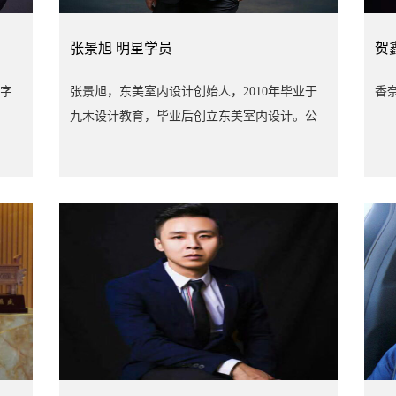
张景旭
明星学员
贺
字
张景旭，东美室内设计创始人，2010年毕业于
香奈
九木设计教育，毕业后创立东美室内设计。公
司成立于2012年，是一家以室内空间设计、严
格标准施工、为一体的设计装饰公司，公司成
立以来，主攻住宅、复式、别墅、商业空间设
计装修。代表作：长沙地区（高鑫巴比伦、永
琪西京、北城三角洲、北京御园、中山亭、长
沙展览馆等）。 乌海地区（林荫佳苑、天骄花
园、益民佳苑、中古矿业、宜化广场、乌达就
业局手工编制培训基地、修正药业天顺堂大药
店、零点音乐吧、乌海气象局、乌海香港站、
斐格利亚女装、滨铁佳苑、中央公园、恒信花
园、特百惠专卖店、万达国际、天鸿瑞园、蒙