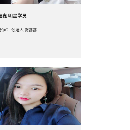
鑫鑫
明星学员
尔C+ 创始人 贺鑫鑫