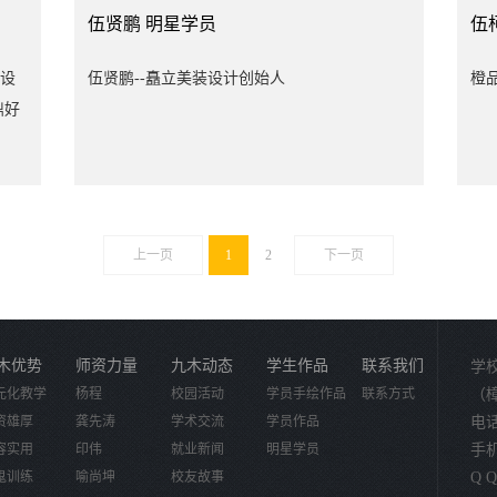
西世纪城、恩河景园、长河君正华府、满世水
伍贤鹏
明星学员
伍
云轩、滨河湾、新洋花园等） 用实际行动证
木设
伍贤鹏--矗立美装设计创始人
橙
明真正实力。空间设计是根据空间的使用性
鼎好
质、所处环境和相应标准，运用物质技术手段
集
和室内设计原理，创造功能合理、舒适优美、
满足人们物质和精神生活需要的室内环境。室
报
内设计让空间环境既具备使用价值又满足相应
诚
的空能需求，同时也反映了历史文脉、建筑风
上一页
1
2
下一页
居
格、环境气氛等精神因素。明确的把“创造满足
峰
人们物质和精神生活需要的室内环境”作为室内
设计的目的。咨询电话：13848335273地址：乌
海市月星四楼生活巴洛克木地板地址：乌达区
木优势
师资力量
九木动态
学生作品
联系我们
学
元化教学
杨程
自来水厂东登宏家具厂
校园活动
学员手绘作品
联系方式
（
资雄厚
龚先涛
学术交流
学员作品
电话：
容实用
印伟
就业新闻
明星学员
手机：
鬼训练
喻尚坤
校友故事
Q Q