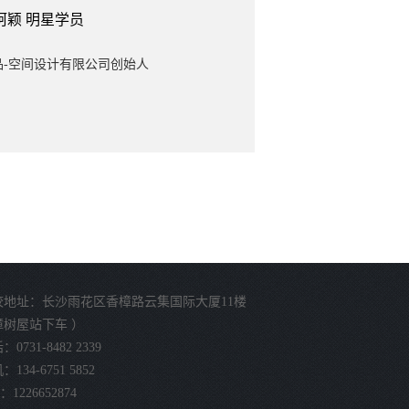
柯颖
明星学员
品-空间设计有限公司创始人
校地址：长沙雨花区香樟路云集国际大厦11楼
樟树屋站下车 ）
0731-8482 2339
134-6751 5852
：1226652874