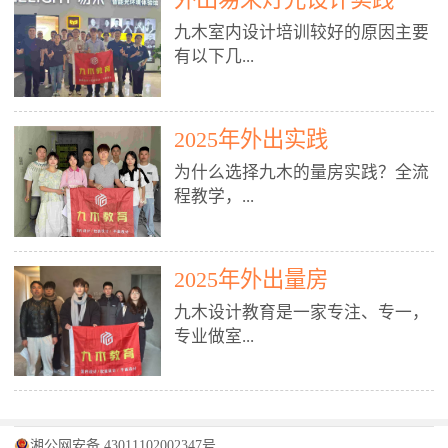
装施工图、深化图、节点大样、规
职授课，每月还在做真实项目。•
核心强项。• 课程完全贴合长沙本
范出图• 3DMAX+Vray：工装效果
九木室内设计培训较好的原因主要
不只教按钮操作，更讲建模逻辑、
地市场（户型、材料、工艺、客户
图、灯光、材质、商业空间表现•
有以下几...
材质真实感、灯光氛围、客户视
习惯），学完就能用。二、总监级
SU草图大师：快速建模、方案推敲
角、出图规范。• 创始人/艺术总监
全职师资，讲真东西• 老师都是10
• 酷家乐：快速出方案、全景图、
亲自带课，拿过行业金奖，懂设计
年+实战设计总监，全职授课，每
谈单展示• PS：效果图后期、方案
点： 1. 专注室内设计教育：是湖南
也懂市场。✅ 三、实战：3倍实操
2025年外出实践
月还在做真实项目。• 不只教软
排版、汇报PPT4. 材料与施工（工
唯一一家专业做室内设计教育的学
+真实项目，拒绝纸上谈兵• 实践课
件，更讲量房、谈单、预算、避
为什么选择九木的量房实践？全流
装最值钱的部分）• 工装常用材
校，专注设计教育20年，是专一、
时是理论3倍+，每周工地/材料市
坑、落地，都是一线经验。• 创始
程教学，...
料：地砖、石材、铝扣板、防火
专业、专注的高端室内设计培训品
场/家具馆实训。• 全程做真实项
人杨程老师亲自授课，拿过行业金
板、乳胶漆、木饰面、玻璃、不锈
牌，采用专业、实战的“理论加实
目：量房→CAD导入→SU建模
奖，懂设计也懂市场。三、实战为
钢• 施工工艺：吊顶、隔墙、地
践”教学模式，能从多方面培养室
→Enscape实时渲染→出图→谈单
王，拒绝纸上谈兵• 实践课时是理
从理论到落地 学习量房核心工
面、水电、防水、强弱电、消防改
内设计人才。2. 师资力量雄厚：由
2025年外出量房
→工地跟进。• 毕业至少15套SU模
论3倍+，每周工地/材料市场实
具：卷尺、激光测距仪、记录本
造• 成本控制：工装预算、报价、
10年以上经验的设计总监亲自授
型+10套高质量渲染图+3套完整方
训。• 学员全程参与真实项目：量
九木设计教育是一家专注、专一，
等，掌握“墙面平整度检测”“管道
损耗、工期管理• 工地实践：量
课，教师均为公司全职设计总监，
案，作品集直接求职。• 建模关联
房→CAD/酷家乐→拆单→预算→
专业做室...
定位”“空间动线规划”等实操技
房、现场交底、施工问题处理5. 方
在本行业从事设计工作8 - 10年以
CAD尺寸，渲染可预览材料/灯光/
谈单→工地跟进。• 毕业至少15套
巧。 结合CAD软件现场绘制原始
案设计能力（从0到完整方案）• 需
上。他们每月都有项目要做，能带
动线，提前发现落地问题。✅ 四、
施工图+3个完整案例，作品集直接
结构图，理解户型优缺点，为设计
求分析：客户定位、预算、风格、
领学生参与量房、谈单等实践活
课程：全链路，学完就是“会渲染
找工作。四、全链路课程，学完就
内设计培训的机构，拥有19年的丰
方案提供精准依据。工地实地教
功能• 平面布局：动线、分区、效
动，让学生学完可直接上岗，且对
的设计师”• 软件精通：SU建模（组
是设计师• 覆盖：软件（CAD/酷家
富经验。无论您是否有设计基础，
学，直面真实挑战 走进真实装修
率、合规• 风格设计：现代、极
学生认真负责。3. 教学模式多样：
件/场景/剖面/联动CAD）+
湘公网安备 43011102002347号