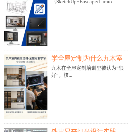
好？
（SketchUp+Enscape/Lumio...
厅、快餐店、奶茶店、火锅店等布
局、动线、后厨、消防、排烟、照
明、材料耐脏耐磨• 办公空间：开
n），九木之所以公认好，核心是
放式办公、会议室、接待区、茶水
只做室内、实战落地、全链路、本
间、强弱电规划• 酒店/民宿：大
地适配、总监带教、就业强，不是
堂、客房、走廊、布草间、消防疏
只教软件，而是教“能直接出图、
散• 商业店铺：服装店、美容院、
谈单、落地”的设计师能力。✅
网咖、展厅、培训机构• 公共空
学全屋定制为什么九木室
一、专一：20年只做室内，草图渲
间：展厅、会所、小型商业综合体
染是核心强项• 湖南少有的只做室
内设计培训机构好？
九木在全屋定制培训里被认为“很
2. 工装必备规范（非常关键）• 消
内设计培训的机构，不搞杂课，
好”，核...
防规范：疏散宽度、喷淋、烟感、
SketchUp+Enscape/Lumion是核心
防火分区、材料阻燃等级• 人体工
课程。• 课程完全贴合长沙本地市
程学：通道宽度、桌椅高度、动线
场：户型、材料、工艺、客户审
心是专注、实战、全链路、本地深
效率• 建筑规范：承重墙、梁位、
美、谈单习惯，学完就能用。• 不
耕、就业强，不是只教软件，而是
层高、设备井、强弱电、给排水•
教泛泛建模，只教室内定制/家装/
教“能直接上岗的设计师能力”。
工装制图标准：平面图、立面图、
工装的草图渲染逻辑。✅ 二、师
一、18年只做室内/全屋定制，够
节点大样、剖面图、材料表3. 全套
资：总监级全职，懂渲染更懂落地
专一• 湖南少有的只做室内设计培
软件技能（工装必备）• CAD：工
• 老师都是10年+实战设计总监，全
外出易来灯光设计实践
训的机构，不搞杂课，全屋定制是