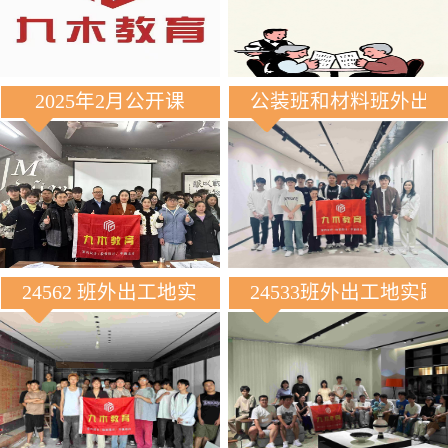
2025年2月公开课
公装班和材料班外出
24562 班外出工地实践
24533班外出工地实践