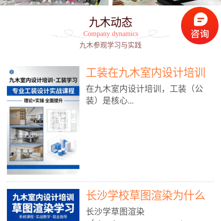
九木动态
Company dynamics
九木参观学习与实践
工装在九木室内设计培训
能学到东西吗?
在九木室内设计培训，工装（公
装）是核心...
模块之一，能学到非常系统、落
地、能直接用于工作的东西，不是
泛泛而谈，而是从规范、软件、材
料、施工到真实项目全链路覆盖。
下面给你讲得非常细、非常全面。
长沙学校草图渲染为什么
一、能学到什么（工装核心内容）
1. 工装类型全覆盖（真实商业空
九木室内设计培训机构
长沙学草图渲染
间）• 餐饮空间：中餐厅、西餐