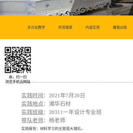
多元化教学
师资雄厚
内容实用
魔鬼训练
亲，扫一扫
浏览手机云网站
实践时间
：2021年7月20日
实践地点
：湘华石材
实践班级
：20311一年设计专业班
带队老师
：杨老师
实践报告：
材料学习的主题是大理石。