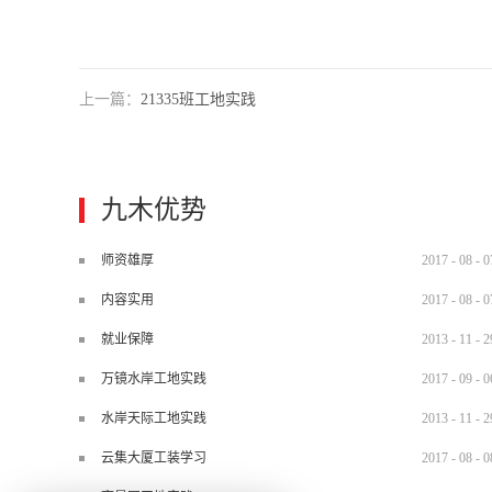
上一篇：
21335班工地实践
九木优势
师资雄厚
2017
-
08
-
0
内容实用
2017
-
08
-
0
就业保障
2013
-
11
-
2
万镜水岸工地实践
2017
-
09
-
0
水岸天际工地实践
2013
-
11
-
2
云集大厦工装学习
2017
-
08
-
0