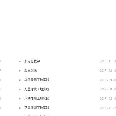
7
多元化教学
2013
-
11
-
2
7
魔鬼训练
2017
-
08
-
0
9
华银天际工地实践
2017
-
09
-
0
6
万里时代工地实践
2017
-
08
-
0
9
水映加州工地实践
2017
-
08
-
0
8
艾美潇湘工地实践
2013
-
11
-
2