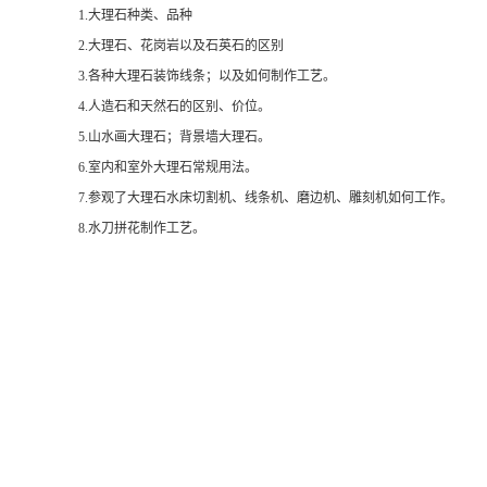
1.大理石种类、品种
2.大理石、花岗岩以及石英石的区别
3.各种大理石装饰线条；以及如何制作工艺。
4.人造石和天然石的区别、价位。
5.山水画大理石；背景墙大理石。
6.室内和室外大理石常规用法。
7.参观了大理石水床切割机、线条机、磨边机、雕刻机如何工作。
8.水刀拼花制作工艺。