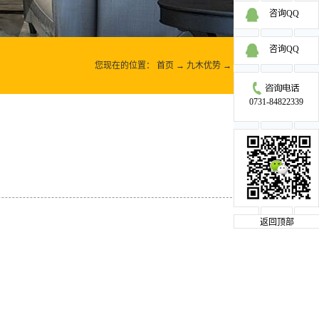
咨询QQ
咨询QQ
您现在的位置：
首页
→
九木优势
→
工地实践
0731-84822339
返回顶部