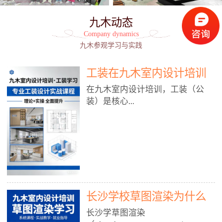
九木动态
Company dynamics
九木参观学习与实践
工装在九木室内设计培训
能学到东西吗?
在九木室内设计培训，工装（公
装）是核心...
模块之一，能学到非常系统、落
地、能直接用于工作的东西，不是
泛泛而谈，而是从规范、软件、材
料、施工到真实项目全链路覆盖。
下面给你讲得非常细、非常全面。
长沙学校草图渲染为什么
一、能学到什么（工装核心内容）
1. 工装类型全覆盖（真实商业空
九木室内设计培训机构
长沙学草图渲染
间）• 餐饮空间：中餐厅、西餐