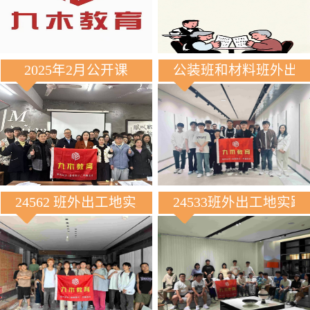
2025年2月公开课
公装班和材料班外出
24562 班外出工地实践
24533班外出工地实践