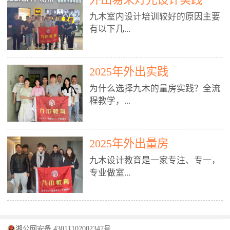
装施工图、深化图、节点大样、规
职授课，每月还在做真实项目。•
核心强项。• 课程完全贴合长沙本
范出图• 3DMAX+Vray：工装效果
九木室内设计培训较好的原因主要
不只教按钮操作，更讲建模逻辑、
地市场（户型、材料、工艺、客户
图、灯光、材质、商业空间表现•
有以下几...
材质真实感、灯光氛围、客户视
习惯），学完就能用。二、总监级
SU草图大师：快速建模、方案推敲
角、出图规范。• 创始人/艺术总监
全职师资，讲真东西• 老师都是10
• 酷家乐：快速出方案、全景图、
亲自带课，拿过行业金奖，懂设计
年+实战设计总监，全职授课，每
谈单展示• PS：效果图后期、方案
点： 1. 专注室内设计教育：是湖南
也懂市场。✅ 三、实战：3倍实操
2025年外出实践
月还在做真实项目。• 不只教软
排版、汇报PPT4. 材料与施工（工
唯一一家专业做室内设计教育的学
+真实项目，拒绝纸上谈兵• 实践课
件，更讲量房、谈单、预算、避
为什么选择九木的量房实践？全流
装最值钱的部分）• 工装常用材
校，专注设计教育20年，是专一、
时是理论3倍+，每周工地/材料市
坑、落地，都是一线经验。• 创始
程教学，...
料：地砖、石材、铝扣板、防火
专业、专注的高端室内设计培训品
场/家具馆实训。• 全程做真实项
人杨程老师亲自授课，拿过行业金
板、乳胶漆、木饰面、玻璃、不锈
牌，采用专业、实战的“理论加实
目：量房→CAD导入→SU建模
奖，懂设计也懂市场。三、实战为
钢• 施工工艺：吊顶、隔墙、地
践”教学模式，能从多方面培养室
→Enscape实时渲染→出图→谈单
王，拒绝纸上谈兵• 实践课时是理
从理论到落地 学习量房核心工
面、水电、防水、强弱电、消防改
内设计人才。2. 师资力量雄厚：由
2025年外出量房
→工地跟进。• 毕业至少15套SU模
论3倍+，每周工地/材料市场实
具：卷尺、激光测距仪、记录本
造• 成本控制：工装预算、报价、
10年以上经验的设计总监亲自授
型+10套高质量渲染图+3套完整方
训。• 学员全程参与真实项目：量
九木设计教育是一家专注、专一，
等，掌握“墙面平整度检测”“管道
损耗、工期管理• 工地实践：量
课，教师均为公司全职设计总监，
案，作品集直接求职。• 建模关联
房→CAD/酷家乐→拆单→预算→
专业做室...
定位”“空间动线规划”等实操技
房、现场交底、施工问题处理5. 方
在本行业从事设计工作8 - 10年以
CAD尺寸，渲染可预览材料/灯光/
谈单→工地跟进。• 毕业至少15套
巧。 结合CAD软件现场绘制原始
案设计能力（从0到完整方案）• 需
上。他们每月都有项目要做，能带
动线，提前发现落地问题。✅ 四、
施工图+3个完整案例，作品集直接
结构图，理解户型优缺点，为设计
求分析：客户定位、预算、风格、
领学生参与量房、谈单等实践活
课程：全链路，学完就是“会渲染
找工作。四、全链路课程，学完就
内设计培训的机构，拥有19年的丰
方案提供精准依据。工地实地教
功能• 平面布局：动线、分区、效
动，让学生学完可直接上岗，且对
的设计师”• 软件精通：SU建模（组
是设计师• 覆盖：软件（CAD/酷家
富经验。无论您是否有设计基础，
学，直面真实挑战 走进真实装修
率、合规• 风格设计：现代、极
学生认真负责。3. 教学模式多样：
件/场景/剖面/联动CAD）+
湘公网安备 43011102002347号