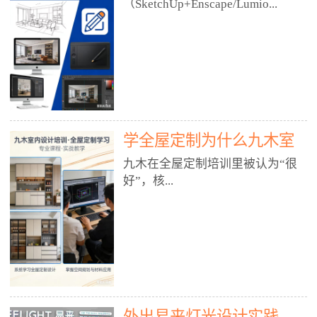
好？
（SketchUp+Enscape/Lumio...
厅、快餐店、奶茶店、火锅店等布
局、动线、后厨、消防、排烟、照
明、材料耐脏耐磨• 办公空间：开
n），九木之所以公认好，核心是
放式办公、会议室、接待区、茶水
只做室内、实战落地、全链路、本
间、强弱电规划• 酒店/民宿：大
地适配、总监带教、就业强，不是
堂、客房、走廊、布草间、消防疏
只教软件，而是教“能直接出图、
散• 商业店铺：服装店、美容院、
谈单、落地”的设计师能力。✅
网咖、展厅、培训机构• 公共空
学全屋定制为什么九木室
一、专一：20年只做室内，草图渲
间：展厅、会所、小型商业综合体
染是核心强项• 湖南少有的只做室
内设计培训机构好？
九木在全屋定制培训里被认为“很
2. 工装必备规范（非常关键）• 消
内设计培训的机构，不搞杂课，
好”，核...
防规范：疏散宽度、喷淋、烟感、
SketchUp+Enscape/Lumion是核心
防火分区、材料阻燃等级• 人体工
课程。• 课程完全贴合长沙本地市
程学：通道宽度、桌椅高度、动线
场：户型、材料、工艺、客户审
心是专注、实战、全链路、本地深
效率• 建筑规范：承重墙、梁位、
美、谈单习惯，学完就能用。• 不
耕、就业强，不是只教软件，而是
层高、设备井、强弱电、给排水•
教泛泛建模，只教室内定制/家装/
教“能直接上岗的设计师能力”。
工装制图标准：平面图、立面图、
工装的草图渲染逻辑。✅ 二、师
一、18年只做室内/全屋定制，够
节点大样、剖面图、材料表3. 全套
资：总监级全职，懂渲染更懂落地
专一• 湖南少有的只做室内设计培
软件技能（工装必备）• CAD：工
• 老师都是10年+实战设计总监，全
外出易来灯光设计实践
训的机构，不搞杂课，全屋定制是