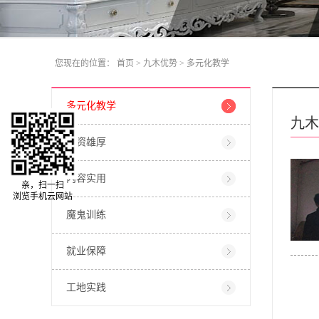
您现在的位置：
首页
>
九木优势
>
多元化教学
多元化教学
九木
师资雄厚
内容实用
亲，扫一扫
浏览手机云网站
魔鬼训练
就业保障
工地实践