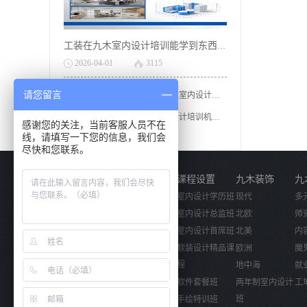
工装在九木室内设计培训能学到东西吗?
2026
-
04
-
01
3115
请您留言
长沙学校草图渲染为什么九木室内设计培训机构好？
学全屋定制为什么九木室内设计培训机构好？
感谢您的关注，当前客服人员不在
线，请填写一下您的信息，我们会
外出易来灯光设计实践
尽快和您联系。
关于我们
课程设置
九木装饰
九
公司简介
室内设计学历班
现代
多
企业文化
室内设计总监班
北欧
师
活动视频
室内设计首席班
北美
内
软装设计精品课
欧洲
魔
程
地中海
就
软件套餐班
两年制室内设计
工
班
手绘特训班