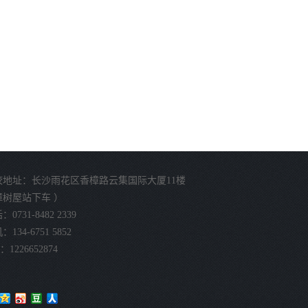
校地址：长沙雨花区香樟路云集国际大厦11楼
樟树屋站下车 ）
0731-8482 2339
134-6751 5852
：1226652874