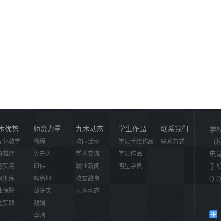
木优势
师资力量
九木动态
学生作品
联系我们
学
元化教学
杨程
校园活动
学员手绘作品
联系方式
（
资雄厚
龚先涛
学术交流
学员作品
电话：
容实用
印伟
就业新闻
明星学员
手机：
鬼训练
喻尚坤
校友故事
Q Q
业保障
彭多庆
九木动态
地实践
魏娟
李晴