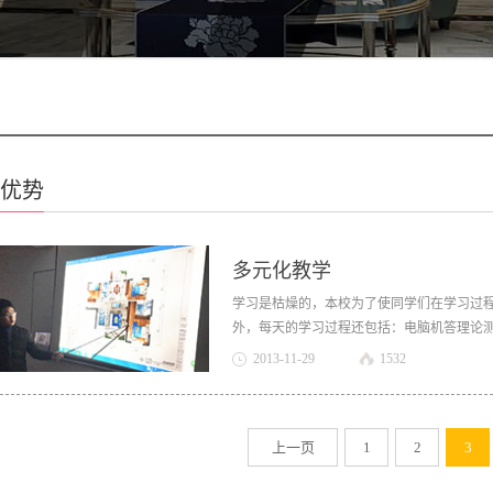
优势
多元化教学
学习是枯燥的，本校为了使同学们在学习过
外，每天的学习过程还包括：电脑机答理论
堂小练习、设计方案实战等环节，此外在整
2013
-
11
-
29
1532
材知识问答、优秀设计方案鉴赏、施工工艺录
腾，群情激昂。 多种教学方式调节了同学们
们这个“魔鬼训练营”的评价是“苦并快乐着”
上一页
1
2
3
行，本公司都会联系材料商和其他机构，举
力。