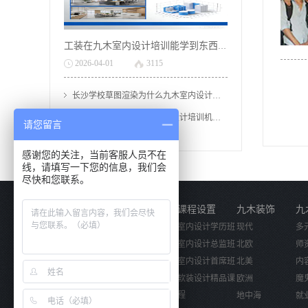
工装在九木室内设计培训能学到东西吗?
2026
-
04
-
01
3115
长沙学校草图渲染为什么九木室内设计培训机构好？
学全屋定制为什么九木室内设计培训机构好？
请您留言
外出易来灯光设计实践
感谢您的关注，当前客服人员不在
线，请填写一下您的信息，我们会
尽快和您联系。
关于我们
课程设置
九木装饰
九
公司简介
室内设计学历班
现代
多
企业文化
室内设计总监班
北欧
师
活动视频
室内设计首席班
北美
内
软装设计精品课
欧洲
魔
程
地中海
就