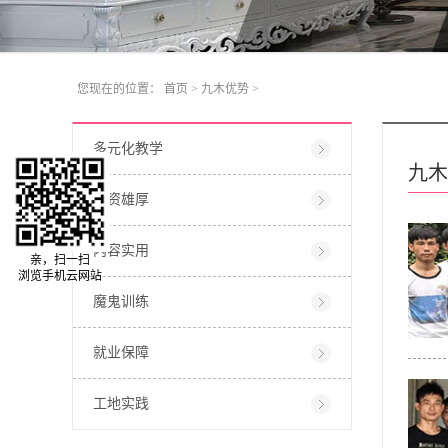
您现在的位置：
首页
>
九木优势
>
多元化教学
九木
师资雄厚
内容实用
亲，扫一扫
浏览手机云网站
魔鬼训练
就业保障
工地实践