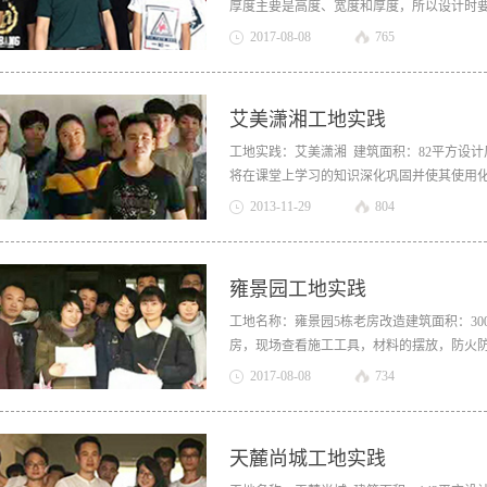
厚度主要是高度、宽度和厚度，所以设计时
化? 书柜板材需要承重比较好，常见的是原
2017
-
08
-
08
765
人性化的，有些人认为书柜应该选择深度大
书柜最里面的书时，需要把前面排的书都拿出
则需要在30-40厘米之间，这样可以保证在
艾美潇湘工地实践
2.1米以下较为适宜，太高取书的时候非常麻
工地实践：艾美潇湘 建筑面积：82平方设
将在课堂上学习的知识深化巩固并使其使用
泥墙面。 全面检查毛坯房内需要刷漆的水泥
2013
-
11
-
29
804
缝和孔洞，建议投诉开发商或者物业，要求
较差（误差大于正负5mm），则应考虑先做
格耐水腻子，如果不是，必须铲掉重做耐水腻
雍景园工地实践
涂料或其他胶水滴落，所以一定要提前做好对
作 确保墙面坚实、平整，用钢刷或其他工具
工地名称：雍景园5栋老房改造建筑面积：3
面剂（个别墙面可能需要贴布），尽量均匀，
房，现场查看施工工具，材料的摆放，防火
三 刷底漆 清理打磨后的腻子表面的浮尘后，
节约不必要的预算成本明确餐厅的布置及功
2017
-
08
-
08
734
小时）可以进行下一步骤。步骤四 刷面漆 面
用镜片来做视觉延展效果，客厅不再显得拥
定）待其基本干燥。第二遍面漆刷完之后，需
晒，防止漆膜出现问题。步骤五 验收 成活
天麓尚城工地实践
饱满，还要注意检查...