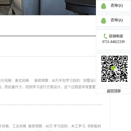
咨询QQ
咨询QQ
0731-84822339
设计风格：美式风格 装修预算：80万半包学习目的：别墅设计，
通，然后量尺寸，回到学习进行方案设计。这个过程是非常重要
返回顶部
融洽，而客户也很乐意同学们能参与设计当中。所以学员们在量房
老师要求巡视一遍所有的房间，了解整栋房屋的房型结构，对于特别
窗等2.现场手绘平面框架图，从主入口开始空间和房间顺时针方向
墙体，窗台，窗户，门，横梁，壁挂式暖气，强弱电箱，开关插座，
查一遍，以确保测量空间是否有遗漏和不准确。5.然后整理测量数
D原始框架以及方案设计。
计风格：工业风格 装修预算：80万 学习目的：木工学习, 书柜板材