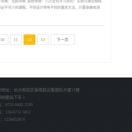
计风格：北欧风格 装修预算：15万全包学习目的：实践与理论相结
师必不可少的课程。不同设计师有不同的量房方法，只要准确地测
、巡视一遍所有的房间，了解基本的房型结构。 2、在纸上画出
记录具体的尺寸，但要体现出房间与房间之间的前后左右连接方式)
并把测量的每一个数据记录到平面中相应的位置上。 A、用卷
量，高度要紧贴墙体拐角处测量); B、把通向另一个房间的具体
10
11
12
13
下一页
的结构);图文并茂 设计师教你如何量房; C、测量门本身的
、右间隔尺寸，测量门与天花的间隔尺寸; D、测量窗与地面的间
插座、管子的尺寸记录(厨房、卫生间要特别的注意)。 4、按照
为了避免漏测，测量的顺序要一层测量完后再测量另外一层，而且
校地址：长沙雨花区香樟路云集国际大厦11楼
樟树屋站下车 ）
0731-8482 2339
134-6751 5852
：1226652874