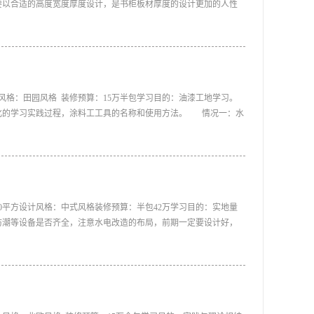
要以合适的高度宽度厚度设计，是书柜板材厚度的设计更加的人性
木板材的 或是 免漆生态板的对于书柜板材厚度的设计，还是很讲究
的书柜，可以放更多的书在其中，可是这样会造成取书的困难，取
来，非常麻烦，因此书柜的深度最多30厘米就足够了;书柜的厚度
里面放进书籍和物品之后， 不会发生书柜垮塌事件;书柜的高度则在
烦。
计风格：田园风格 装修预算：15万半包学习目的：油漆工地学习。
化的学习实践过程，涂料工工具的名称和使用方法。 情况一：水
墙面是否坚实、平整。如果墙面的抹灰层不够结实或者存在大的裂
其重做。个别孔洞如自己修补，可使用石膏填补。如果墙面平整度
石膏找平。 情况二：腻子墙面。 一定要检查墙面腻子是否为合
子。步骤一 成品保护 处理墙面时会有粉尘，而且难免会有腻子、
房间内已有装修成品的保护工作。步骤二 刮腻子/石膏前的准备工
清理墙面，使水泥墙面尽量无浮土、浮沉。在墙面辊一遍混凝土界
00平方设计风格：中式风格装修预算：半包42万学习目的：实地量
待其干燥后（一般在2小时以上），就可以刮腻子/石膏了。步骤
防潮等设备是否齐全，注意水电改造的布局，前期一定要设计好，
便可以涂刷底漆。底漆涂刷一遍即可，务必均匀，待其干透后（2-4
能区域门厅和鞋柜的处理厨房卫生间门的设计客厅的分布，局部利
漆通常要刷两遍，每遍之间应相隔2-4小时以上（视其表干时间而
挤和狭小主卧室梳妆台和床头柜的合理布局
要1-2天才能完全干透，在涂料完全干透前应注意防水、防旱、防
墙面应坚实、平整、阴阳交竖直、无裂缝、无孔洞、颜色均匀、漆膜