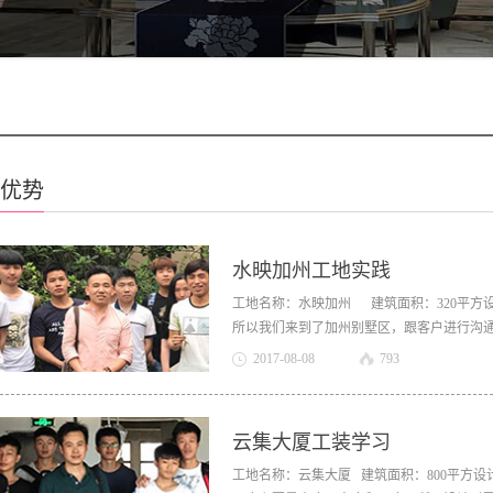
优势
水映加州工地实践
工地名称：水映加州 建筑面积：320平方
所以我们来到了加州别墅区，跟客户进行沟
的，老师全程带着学生一起参与其中，氛围
2017
-
08
-
08
793
的时候非常注意尺寸，以免复尺。1.首先，
之处拍照关注，如室内高差，斜天花，采光天
开始，每组分工测量。3.测量的关键部位，
云集大厦工装学习
厨房，卫生间等4.全部测量完后，再全面检
据，以及现场拍摄照片，按照测量图绘制CA
工地名称：云集大厦 建筑面积：800平方设