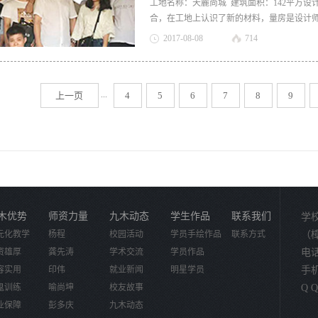
工地名称：天麓尚城 建筑面积：142平方设
合，在工地上认识了新的材料，量房是设计
量出业主的房型就实现了量房的目的。 1
2017
-
08
-
08
714
大概的平面(不讲求尺寸，这个平面只是用于
3、从进户门开始，一个一个房间的测量，
尺量出房间的长度、高度(长度要紧贴地面测
...
上一页
4
5
6
7
8
9
尺寸再测量后记录(清楚的了解两个房间之间
长、宽、高，再测量这个门与所属墙体的左
隔尺寸; E、按照门窗的测量方式把开关、
上述方法，把房屋内所有的房间测量一遍。
房间的顺序从左到右; ...
木优势
师资力量
九木动态
学生作品
联系我们
学
元化教学
杨程
校园活动
学员手绘作品
联系方式
（
资雄厚
龚先涛
学术交流
学员作品
电话：
容实用
印伟
就业新闻
明星学员
手机：
鬼训练
喻尚坤
校友故事
Q Q
业保障
彭多庆
九木动态