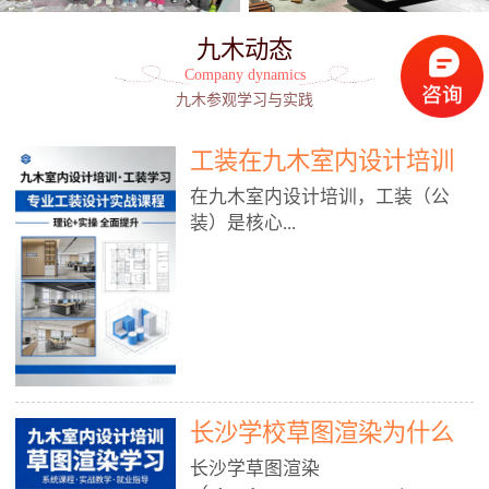
九木动态
Company dynamics
九木参观学习与实践
工装在九木室内设计培训
能学到东西吗?
在九木室内设计培训，工装（公
装）是核心...
模块之一，能学到非常系统、落
地、能直接用于工作的东西，不是
泛泛而谈，而是从规范、软件、材
料、施工到真实项目全链路覆盖。
下面给你讲得非常细、非常全面。
长沙学校草图渲染为什么
一、能学到什么（工装核心内容）
1. 工装类型全覆盖（真实商业空
九木室内设计培训机构
长沙学草图渲染
间）• 餐饮空间：中餐厅、西餐