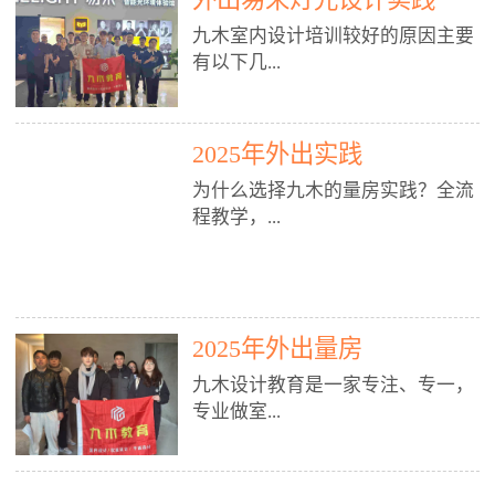
装施工图、深化图、节点大样、规
职授课，每月还在做真实项目。•
核心强项。• 课程完全贴合长沙本
范出图• 3DMAX+Vray：工装效果
九木室内设计培训较好的原因主要
不只教按钮操作，更讲建模逻辑、
地市场（户型、材料、工艺、客户
图、灯光、材质、商业空间表现•
有以下几...
材质真实感、灯光氛围、客户视
习惯），学完就能用。二、总监级
SU草图大师：快速建模、方案推敲
角、出图规范。• 创始人/艺术总监
全职师资，讲真东西• 老师都是10
• 酷家乐：快速出方案、全景图、
亲自带课，拿过行业金奖，懂设计
年+实战设计总监，全职授课，每
谈单展示• PS：效果图后期、方案
点： 1. 专注室内设计教育：是湖南
也懂市场。✅ 三、实战：3倍实操
2025年外出实践
月还在做真实项目。• 不只教软
排版、汇报PPT4. 材料与施工（工
唯一一家专业做室内设计教育的学
+真实项目，拒绝纸上谈兵• 实践课
件，更讲量房、谈单、预算、避
为什么选择九木的量房实践？全流
装最值钱的部分）• 工装常用材
校，专注设计教育20年，是专一、
时是理论3倍+，每周工地/材料市
坑、落地，都是一线经验。• 创始
程教学，...
料：地砖、石材、铝扣板、防火
专业、专注的高端室内设计培训品
场/家具馆实训。• 全程做真实项
人杨程老师亲自授课，拿过行业金
板、乳胶漆、木饰面、玻璃、不锈
牌，采用专业、实战的“理论加实
目：量房→CAD导入→SU建模
奖，懂设计也懂市场。三、实战为
钢• 施工工艺：吊顶、隔墙、地
践”教学模式，能从多方面培养室
→Enscape实时渲染→出图→谈单
王，拒绝纸上谈兵• 实践课时是理
从理论到落地 学习量房核心工
面、水电、防水、强弱电、消防改
内设计人才。2. 师资力量雄厚：由
→工地跟进。• 毕业至少15套SU模
论3倍+，每周工地/材料市场实
具：卷尺、激光测距仪、记录本
造• 成本控制：工装预算、报价、
10年以上经验的设计总监亲自授
型+10套高质量渲染图+3套完整方
训。• 学员全程参与真实项目：量
2025年外出量房
等，掌握“墙面平整度检测”“管道
损耗、工期管理• 工地实践：量
课，教师均为公司全职设计总监，
案，作品集直接求职。• 建模关联
房→CAD/酷家乐→拆单→预算→
定位”“空间动线规划”等实操技
房、现场交底、施工问题处理5. 方
在本行业从事设计工作8 - 10年以
九木设计教育是一家专注、专一，
CAD尺寸，渲染可预览材料/灯光/
谈单→工地跟进。• 毕业至少15套
巧。 结合CAD软件现场绘制原始
案设计能力（从0到完整方案）• 需
上。他们每月都有项目要做，能带
专业做室...
动线，提前发现落地问题。✅ 四、
施工图+3个完整案例，作品集直接
结构图，理解户型优缺点，为设计
求分析：客户定位、预算、风格、
领学生参与量房、谈单等实践活
课程：全链路，学完就是“会渲染
找工作。四、全链路课程，学完就
方案提供精准依据。工地实地教
功能• 平面布局：动线、分区、效
动，让学生学完可直接上岗，且对
的设计师”• 软件精通：SU建模（组
是设计师• 覆盖：软件（CAD/酷家
学，直面真实挑战 走进真实装修
率、合规• 风格设计：现代、极
学生认真负责。3. 教学模式多样：
内设计培训的机构，拥有19年的丰
件/场景/剖面/联动CAD）+