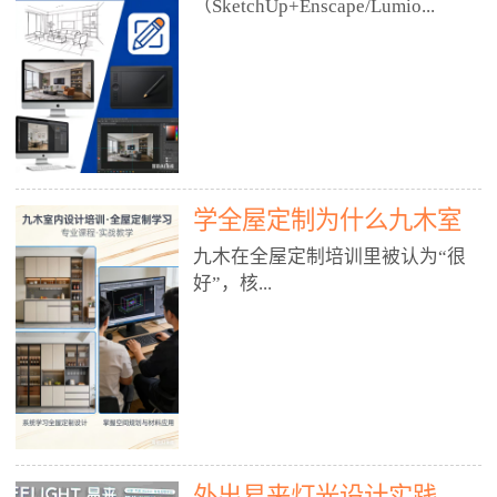
好？
（SketchUp+Enscape/Lumio...
厅、快餐店、奶茶店、火锅店等布
局、动线、后厨、消防、排烟、照
明、材料耐脏耐磨• 办公空间：开
n），九木之所以公认好，核心是
放式办公、会议室、接待区、茶水
只做室内、实战落地、全链路、本
间、强弱电规划• 酒店/民宿：大
地适配、总监带教、就业强，不是
堂、客房、走廊、布草间、消防疏
只教软件，而是教“能直接出图、
散• 商业店铺：服装店、美容院、
谈单、落地”的设计师能力。✅
网咖、展厅、培训机构• 公共空
学全屋定制为什么九木室
一、专一：20年只做室内，草图渲
间：展厅、会所、小型商业综合体
染是核心强项• 湖南少有的只做室
内设计培训机构好？
九木在全屋定制培训里被认为“很
2. 工装必备规范（非常关键）• 消
内设计培训的机构，不搞杂课，
好”，核...
防规范：疏散宽度、喷淋、烟感、
SketchUp+Enscape/Lumion是核心
防火分区、材料阻燃等级• 人体工
课程。• 课程完全贴合长沙本地市
程学：通道宽度、桌椅高度、动线
场：户型、材料、工艺、客户审
心是专注、实战、全链路、本地深
效率• 建筑规范：承重墙、梁位、
美、谈单习惯，学完就能用。• 不
耕、就业强，不是只教软件，而是
层高、设备井、强弱电、给排水•
教泛泛建模，只教室内定制/家装/
教“能直接上岗的设计师能力”。
工装制图标准：平面图、立面图、
工装的草图渲染逻辑。✅ 二、师
一、18年只做室内/全屋定制，够
节点大样、剖面图、材料表3. 全套
资：总监级全职，懂渲染更懂落地
专一• 湖南少有的只做室内设计培
软件技能（工装必备）• CAD：工
• 老师都是10年+实战设计总监，全
外出易来灯光设计实践
训的机构，不搞杂课，全屋定制是