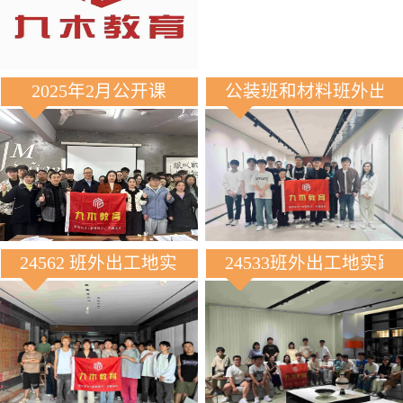
2025年2月公开课
公装班和材料班外出
24562 班外出工地实践
24533班外出工地实践