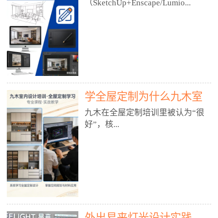
好？
（SketchUp+Enscape/Lumio...
厅、快餐店、奶茶店、火锅店等布
局、动线、后厨、消防、排烟、照
明、材料耐脏耐磨• 办公空间：开
n），九木之所以公认好，核心是
放式办公、会议室、接待区、茶水
只做室内、实战落地、全链路、本
间、强弱电规划• 酒店/民宿：大
地适配、总监带教、就业强，不是
堂、客房、走廊、布草间、消防疏
只教软件，而是教“能直接出图、
散• 商业店铺：服装店、美容院、
谈单、落地”的设计师能力。✅
网咖、展厅、培训机构• 公共空
学全屋定制为什么九木室
一、专一：20年只做室内，草图渲
间：展厅、会所、小型商业综合体
染是核心强项• 湖南少有的只做室
内设计培训机构好？
九木在全屋定制培训里被认为“很
2. 工装必备规范（非常关键）• 消
内设计培训的机构，不搞杂课，
好”，核...
防规范：疏散宽度、喷淋、烟感、
SketchUp+Enscape/Lumion是核心
防火分区、材料阻燃等级• 人体工
课程。• 课程完全贴合长沙本地市
程学：通道宽度、桌椅高度、动线
场：户型、材料、工艺、客户审
心是专注、实战、全链路、本地深
效率• 建筑规范：承重墙、梁位、
美、谈单习惯，学完就能用。• 不
耕、就业强，不是只教软件，而是
层高、设备井、强弱电、给排水•
教泛泛建模，只教室内定制/家装/
教“能直接上岗的设计师能力”。
工装制图标准：平面图、立面图、
工装的草图渲染逻辑。✅ 二、师
一、18年只做室内/全屋定制，够
节点大样、剖面图、材料表3. 全套
资：总监级全职，懂渲染更懂落地
专一• 湖南少有的只做室内设计培
软件技能（工装必备）• CAD：工
• 老师都是10年+实战设计总监，全
外出易来灯光设计实践
训的机构，不搞杂课，全屋定制是