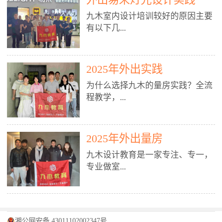
装施工图、深化图、节点大样、规
职授课，每月还在做真实项目。•
核心强项。• 课程完全贴合长沙本
范出图• 3DMAX+Vray：工装效果
九木室内设计培训较好的原因主要
不只教按钮操作，更讲建模逻辑、
地市场（户型、材料、工艺、客户
图、灯光、材质、商业空间表现•
有以下几...
材质真实感、灯光氛围、客户视
习惯），学完就能用。二、总监级
SU草图大师：快速建模、方案推敲
角、出图规范。• 创始人/艺术总监
全职师资，讲真东西• 老师都是10
• 酷家乐：快速出方案、全景图、
亲自带课，拿过行业金奖，懂设计
年+实战设计总监，全职授课，每
谈单展示• PS：效果图后期、方案
点： 1. 专注室内设计教育：是湖南
也懂市场。✅ 三、实战：3倍实操
2025年外出实践
月还在做真实项目。• 不只教软
排版、汇报PPT4. 材料与施工（工
唯一一家专业做室内设计教育的学
+真实项目，拒绝纸上谈兵• 实践课
件，更讲量房、谈单、预算、避
为什么选择九木的量房实践？全流
装最值钱的部分）• 工装常用材
校，专注设计教育20年，是专一、
时是理论3倍+，每周工地/材料市
坑、落地，都是一线经验。• 创始
程教学，...
料：地砖、石材、铝扣板、防火
专业、专注的高端室内设计培训品
场/家具馆实训。• 全程做真实项
人杨程老师亲自授课，拿过行业金
板、乳胶漆、木饰面、玻璃、不锈
牌，采用专业、实战的“理论加实
目：量房→CAD导入→SU建模
奖，懂设计也懂市场。三、实战为
钢• 施工工艺：吊顶、隔墙、地
践”教学模式，能从多方面培养室
→Enscape实时渲染→出图→谈单
王，拒绝纸上谈兵• 实践课时是理
从理论到落地 学习量房核心工
面、水电、防水、强弱电、消防改
内设计人才。2. 师资力量雄厚：由
2025年外出量房
→工地跟进。• 毕业至少15套SU模
论3倍+，每周工地/材料市场实
具：卷尺、激光测距仪、记录本
造• 成本控制：工装预算、报价、
10年以上经验的设计总监亲自授
型+10套高质量渲染图+3套完整方
训。• 学员全程参与真实项目：量
九木设计教育是一家专注、专一，
等，掌握“墙面平整度检测”“管道
损耗、工期管理• 工地实践：量
课，教师均为公司全职设计总监，
案，作品集直接求职。• 建模关联
房→CAD/酷家乐→拆单→预算→
专业做室...
定位”“空间动线规划”等实操技
房、现场交底、施工问题处理5. 方
在本行业从事设计工作8 - 10年以
CAD尺寸，渲染可预览材料/灯光/
谈单→工地跟进。• 毕业至少15套
巧。 结合CAD软件现场绘制原始
案设计能力（从0到完整方案）• 需
上。他们每月都有项目要做，能带
动线，提前发现落地问题。✅ 四、
施工图+3个完整案例，作品集直接
结构图，理解户型优缺点，为设计
求分析：客户定位、预算、风格、
领学生参与量房、谈单等实践活
课程：全链路，学完就是“会渲染
找工作。四、全链路课程，学完就
内设计培训的机构，拥有19年的丰
方案提供精准依据。工地实地教
功能• 平面布局：动线、分区、效
动，让学生学完可直接上岗，且对
的设计师”• 软件精通：SU建模（组
是设计师• 覆盖：软件（CAD/酷家
富经验。无论您是否有设计基础，
学，直面真实挑战 走进真实装修
率、合规• 风格设计：现代、极
学生认真负责。3. 教学模式多样：
件/场景/剖面/联动CAD）+
湘公网安备 43011102002347号