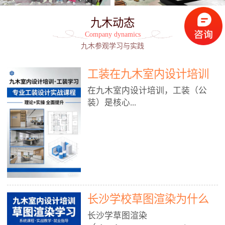
九木动态
Company dynamics
九木参观学习与实践
工装在九木室内设计培训
能学到东西吗?
在九木室内设计培训，工装（公
装）是核心...
模块之一，能学到非常系统、落
地、能直接用于工作的东西，不是
泛泛而谈，而是从规范、软件、材
料、施工到真实项目全链路覆盖。
下面给你讲得非常细、非常全面。
长沙学校草图渲染为什么
一、能学到什么（工装核心内容）
1. 工装类型全覆盖（真实商业空
九木室内设计培训机构
长沙学草图渲染
间）• 餐饮空间：中餐厅、西餐