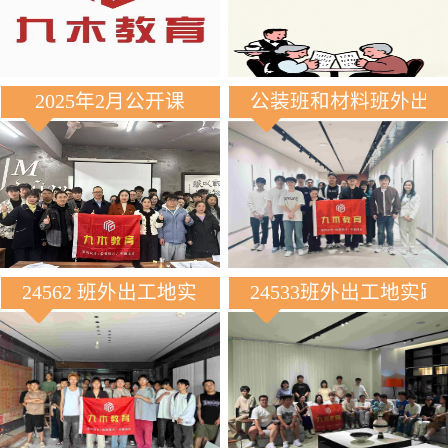
2025年2月公开课
公装班和材料班外出
24562 班外出工地实践
24533班外出工地实践