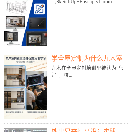
好？
（SketchUp+Enscape/Lumio...
厅、快餐店、奶茶店、火锅店等布
局、动线、后厨、消防、排烟、照
明、材料耐脏耐磨• 办公空间：开
n），九木之所以公认好，核心是
放式办公、会议室、接待区、茶水
只做室内、实战落地、全链路、本
间、强弱电规划• 酒店/民宿：大
地适配、总监带教、就业强，不是
堂、客房、走廊、布草间、消防疏
只教软件，而是教“能直接出图、
散• 商业店铺：服装店、美容院、
谈单、落地”的设计师能力。✅
网咖、展厅、培训机构• 公共空
学全屋定制为什么九木室
一、专一：20年只做室内，草图渲
间：展厅、会所、小型商业综合体
染是核心强项• 湖南少有的只做室
内设计培训机构好？
九木在全屋定制培训里被认为“很
2. 工装必备规范（非常关键）• 消
内设计培训的机构，不搞杂课，
好”，核...
防规范：疏散宽度、喷淋、烟感、
SketchUp+Enscape/Lumion是核心
防火分区、材料阻燃等级• 人体工
课程。• 课程完全贴合长沙本地市
程学：通道宽度、桌椅高度、动线
场：户型、材料、工艺、客户审
心是专注、实战、全链路、本地深
效率• 建筑规范：承重墙、梁位、
美、谈单习惯，学完就能用。• 不
耕、就业强，不是只教软件，而是
层高、设备井、强弱电、给排水•
教泛泛建模，只教室内定制/家装/
教“能直接上岗的设计师能力”。
工装制图标准：平面图、立面图、
工装的草图渲染逻辑。✅ 二、师
一、18年只做室内/全屋定制，够
节点大样、剖面图、材料表3. 全套
资：总监级全职，懂渲染更懂落地
专一• 湖南少有的只做室内设计培
软件技能（工装必备）• CAD：工
• 老师都是10年+实战设计总监，全
外出易来灯光设计实践
训的机构，不搞杂课，全屋定制是