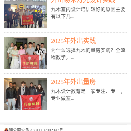
装施工图、深化图、节点大样、规
职授课，每月还在做真实项目。•
核心强项。• 课程完全贴合长沙本
范出图• 3DMAX+Vray：工装效果
九木室内设计培训较好的原因主要
不只教按钮操作，更讲建模逻辑、
地市场（户型、材料、工艺、客户
图、灯光、材质、商业空间表现•
有以下几...
材质真实感、灯光氛围、客户视
习惯），学完就能用。二、总监级
SU草图大师：快速建模、方案推敲
角、出图规范。• 创始人/艺术总监
全职师资，讲真东西• 老师都是10
• 酷家乐：快速出方案、全景图、
亲自带课，拿过行业金奖，懂设计
年+实战设计总监，全职授课，每
谈单展示• PS：效果图后期、方案
点： 1. 专注室内设计教育：是湖南
也懂市场。✅ 三、实战：3倍实操
2025年外出实践
月还在做真实项目。• 不只教软
排版、汇报PPT4. 材料与施工（工
唯一一家专业做室内设计教育的学
+真实项目，拒绝纸上谈兵• 实践课
件，更讲量房、谈单、预算、避
为什么选择九木的量房实践？全流
装最值钱的部分）• 工装常用材
校，专注设计教育20年，是专一、
时是理论3倍+，每周工地/材料市
坑、落地，都是一线经验。• 创始
程教学，...
料：地砖、石材、铝扣板、防火
专业、专注的高端室内设计培训品
场/家具馆实训。• 全程做真实项
人杨程老师亲自授课，拿过行业金
板、乳胶漆、木饰面、玻璃、不锈
牌，采用专业、实战的“理论加实
目：量房→CAD导入→SU建模
奖，懂设计也懂市场。三、实战为
钢• 施工工艺：吊顶、隔墙、地
践”教学模式，能从多方面培养室
→Enscape实时渲染→出图→谈单
王，拒绝纸上谈兵• 实践课时是理
从理论到落地 学习量房核心工
面、水电、防水、强弱电、消防改
内设计人才。2. 师资力量雄厚：由
2025年外出量房
→工地跟进。• 毕业至少15套SU模
论3倍+，每周工地/材料市场实
具：卷尺、激光测距仪、记录本
造• 成本控制：工装预算、报价、
10年以上经验的设计总监亲自授
型+10套高质量渲染图+3套完整方
训。• 学员全程参与真实项目：量
九木设计教育是一家专注、专一，
等，掌握“墙面平整度检测”“管道
损耗、工期管理• 工地实践：量
课，教师均为公司全职设计总监，
案，作品集直接求职。• 建模关联
房→CAD/酷家乐→拆单→预算→
专业做室...
定位”“空间动线规划”等实操技
房、现场交底、施工问题处理5. 方
在本行业从事设计工作8 - 10年以
CAD尺寸，渲染可预览材料/灯光/
谈单→工地跟进。• 毕业至少15套
巧。 结合CAD软件现场绘制原始
案设计能力（从0到完整方案）• 需
上。他们每月都有项目要做，能带
动线，提前发现落地问题。✅ 四、
施工图+3个完整案例，作品集直接
结构图，理解户型优缺点，为设计
求分析：客户定位、预算、风格、
领学生参与量房、谈单等实践活
课程：全链路，学完就是“会渲染
找工作。四、全链路课程，学完就
内设计培训的机构，拥有19年的丰
方案提供精准依据。工地实地教
功能• 平面布局：动线、分区、效
动，让学生学完可直接上岗，且对
的设计师”• 软件精通：SU建模（组
是设计师• 覆盖：软件（CAD/酷家
富经验。无论您是否有设计基础，
学，直面真实挑战 走进真实装修
率、合规• 风格设计：现代、极
学生认真负责。3. 教学模式多样：
件/场景/剖面/联动CAD）+
湘公网安备 43011102002347号