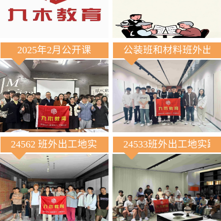
2025年2月公开课
公装班和材料班外出
24562 班外出工地实践
24533班外出工地实践