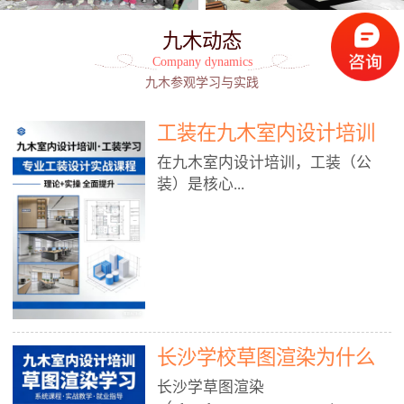
九木动态
Company dynamics
九木参观学习与实践
工装在九木室内设计培训
能学到东西吗?
在九木室内设计培训，工装（公
装）是核心...
模块之一，能学到非常系统、落
地、能直接用于工作的东西，不是
泛泛而谈，而是从规范、软件、材
料、施工到真实项目全链路覆盖。
下面给你讲得非常细、非常全面。
长沙学校草图渲染为什么
一、能学到什么（工装核心内容）
1. 工装类型全覆盖（真实商业空
九木室内设计培训机构
长沙学草图渲染
间）• 餐饮空间：中餐厅、西餐