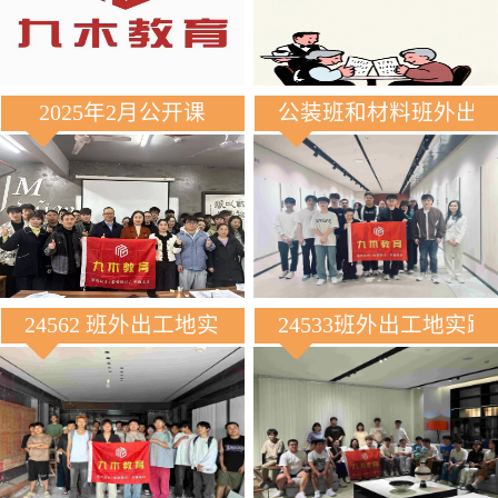
2025年2月公开课
公装班和材料班外出
24562 班外出工地实践
24533班外出工地实践