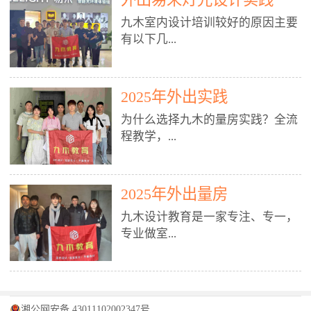
装施工图、深化图、节点大样、规
职授课，每月还在做真实项目。•
核心强项。• 课程完全贴合长沙本
范出图• 3DMAX+Vray：工装效果
九木室内设计培训较好的原因主要
不只教按钮操作，更讲建模逻辑、
地市场（户型、材料、工艺、客户
图、灯光、材质、商业空间表现•
有以下几...
材质真实感、灯光氛围、客户视
习惯），学完就能用。二、总监级
SU草图大师：快速建模、方案推敲
角、出图规范。• 创始人/艺术总监
全职师资，讲真东西• 老师都是10
• 酷家乐：快速出方案、全景图、
亲自带课，拿过行业金奖，懂设计
年+实战设计总监，全职授课，每
谈单展示• PS：效果图后期、方案
点： 1. 专注室内设计教育：是湖南
也懂市场。✅ 三、实战：3倍实操
2025年外出实践
月还在做真实项目。• 不只教软
排版、汇报PPT4. 材料与施工（工
唯一一家专业做室内设计教育的学
+真实项目，拒绝纸上谈兵• 实践课
件，更讲量房、谈单、预算、避
为什么选择九木的量房实践？全流
装最值钱的部分）• 工装常用材
校，专注设计教育20年，是专一、
时是理论3倍+，每周工地/材料市
坑、落地，都是一线经验。• 创始
程教学，...
料：地砖、石材、铝扣板、防火
专业、专注的高端室内设计培训品
场/家具馆实训。• 全程做真实项
人杨程老师亲自授课，拿过行业金
板、乳胶漆、木饰面、玻璃、不锈
牌，采用专业、实战的“理论加实
目：量房→CAD导入→SU建模
奖，懂设计也懂市场。三、实战为
钢• 施工工艺：吊顶、隔墙、地
践”教学模式，能从多方面培养室
→Enscape实时渲染→出图→谈单
王，拒绝纸上谈兵• 实践课时是理
从理论到落地 学习量房核心工
面、水电、防水、强弱电、消防改
内设计人才。2. 师资力量雄厚：由
2025年外出量房
→工地跟进。• 毕业至少15套SU模
论3倍+，每周工地/材料市场实
具：卷尺、激光测距仪、记录本
造• 成本控制：工装预算、报价、
10年以上经验的设计总监亲自授
型+10套高质量渲染图+3套完整方
训。• 学员全程参与真实项目：量
九木设计教育是一家专注、专一，
等，掌握“墙面平整度检测”“管道
损耗、工期管理• 工地实践：量
课，教师均为公司全职设计总监，
案，作品集直接求职。• 建模关联
房→CAD/酷家乐→拆单→预算→
专业做室...
定位”“空间动线规划”等实操技
房、现场交底、施工问题处理5. 方
在本行业从事设计工作8 - 10年以
CAD尺寸，渲染可预览材料/灯光/
谈单→工地跟进。• 毕业至少15套
巧。 结合CAD软件现场绘制原始
案设计能力（从0到完整方案）• 需
上。他们每月都有项目要做，能带
动线，提前发现落地问题。✅ 四、
施工图+3个完整案例，作品集直接
结构图，理解户型优缺点，为设计
求分析：客户定位、预算、风格、
领学生参与量房、谈单等实践活
课程：全链路，学完就是“会渲染
找工作。四、全链路课程，学完就
内设计培训的机构，拥有19年的丰
方案提供精准依据。工地实地教
功能• 平面布局：动线、分区、效
动，让学生学完可直接上岗，且对
的设计师”• 软件精通：SU建模（组
是设计师• 覆盖：软件（CAD/酷家
富经验。无论您是否有设计基础，
学，直面真实挑战 走进真实装修
率、合规• 风格设计：现代、极
学生认真负责。3. 教学模式多样：
件/场景/剖面/联动CAD）+
湘公网安备 43011102002347号