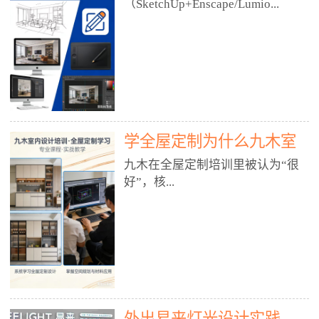
好？
（SketchUp+Enscape/Lumio...
厅、快餐店、奶茶店、火锅店等布
局、动线、后厨、消防、排烟、照
明、材料耐脏耐磨• 办公空间：开
n），九木之所以公认好，核心是
放式办公、会议室、接待区、茶水
只做室内、实战落地、全链路、本
间、强弱电规划• 酒店/民宿：大
地适配、总监带教、就业强，不是
堂、客房、走廊、布草间、消防疏
只教软件，而是教“能直接出图、
散• 商业店铺：服装店、美容院、
谈单、落地”的设计师能力。✅
网咖、展厅、培训机构• 公共空
学全屋定制为什么九木室
一、专一：20年只做室内，草图渲
间：展厅、会所、小型商业综合体
染是核心强项• 湖南少有的只做室
内设计培训机构好？
九木在全屋定制培训里被认为“很
2. 工装必备规范（非常关键）• 消
内设计培训的机构，不搞杂课，
好”，核...
防规范：疏散宽度、喷淋、烟感、
SketchUp+Enscape/Lumion是核心
防火分区、材料阻燃等级• 人体工
课程。• 课程完全贴合长沙本地市
程学：通道宽度、桌椅高度、动线
场：户型、材料、工艺、客户审
心是专注、实战、全链路、本地深
效率• 建筑规范：承重墙、梁位、
美、谈单习惯，学完就能用。• 不
耕、就业强，不是只教软件，而是
层高、设备井、强弱电、给排水•
教泛泛建模，只教室内定制/家装/
教“能直接上岗的设计师能力”。
工装制图标准：平面图、立面图、
工装的草图渲染逻辑。✅ 二、师
一、18年只做室内/全屋定制，够
节点大样、剖面图、材料表3. 全套
资：总监级全职，懂渲染更懂落地
专一• 湖南少有的只做室内设计培
软件技能（工装必备）• CAD：工
• 老师都是10年+实战设计总监，全
外出易来灯光设计实践
训的机构，不搞杂课，全屋定制是