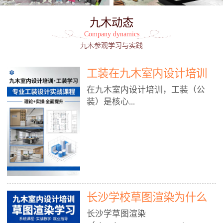
九木动态
Company dynamics
九木参观学习与实践
工装在九木室内设计培训
能学到东西吗?
在九木室内设计培训，工装（公
装）是核心...
模块之一，能学到非常系统、落
地、能直接用于工作的东西，不是
泛泛而谈，而是从规范、软件、材
料、施工到真实项目全链路覆盖。
下面给你讲得非常细、非常全面。
长沙学校草图渲染为什么
一、能学到什么（工装核心内容）
1. 工装类型全覆盖（真实商业空
九木室内设计培训机构
长沙学草图渲染
间）• 餐饮空间：中餐厅、西餐