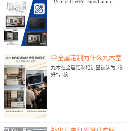
好？
（SketchUp+Enscape/Lumio...
厅、快餐店、奶茶店、火锅店等布
局、动线、后厨、消防、排烟、照
明、材料耐脏耐磨• 办公空间：开
n），九木之所以公认好，核心是
放式办公、会议室、接待区、茶水
只做室内、实战落地、全链路、本
间、强弱电规划• 酒店/民宿：大
地适配、总监带教、就业强，不是
堂、客房、走廊、布草间、消防疏
只教软件，而是教“能直接出图、
散• 商业店铺：服装店、美容院、
谈单、落地”的设计师能力。✅
网咖、展厅、培训机构• 公共空
学全屋定制为什么九木室
一、专一：20年只做室内，草图渲
间：展厅、会所、小型商业综合体
染是核心强项• 湖南少有的只做室
内设计培训机构好？
九木在全屋定制培训里被认为“很
2. 工装必备规范（非常关键）• 消
内设计培训的机构，不搞杂课，
好”，核...
防规范：疏散宽度、喷淋、烟感、
SketchUp+Enscape/Lumion是核心
防火分区、材料阻燃等级• 人体工
课程。• 课程完全贴合长沙本地市
程学：通道宽度、桌椅高度、动线
场：户型、材料、工艺、客户审
心是专注、实战、全链路、本地深
效率• 建筑规范：承重墙、梁位、
美、谈单习惯，学完就能用。• 不
耕、就业强，不是只教软件，而是
层高、设备井、强弱电、给排水•
教泛泛建模，只教室内定制/家装/
教“能直接上岗的设计师能力”。
工装制图标准：平面图、立面图、
工装的草图渲染逻辑。✅ 二、师
一、18年只做室内/全屋定制，够
节点大样、剖面图、材料表3. 全套
资：总监级全职，懂渲染更懂落地
专一• 湖南少有的只做室内设计培
软件技能（工装必备）• CAD：工
• 老师都是10年+实战设计总监，全
外出易来灯光设计实践
训的机构，不搞杂课，全屋定制是