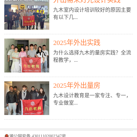
装施工图、深化图、节点大样、规
职授课，每月还在做真实项目。•
核心强项。• 课程完全贴合长沙本
范出图• 3DMAX+Vray：工装效果
九木室内设计培训较好的原因主要
不只教按钮操作，更讲建模逻辑、
地市场（户型、材料、工艺、客户
图、灯光、材质、商业空间表现•
有以下几...
材质真实感、灯光氛围、客户视
习惯），学完就能用。二、总监级
SU草图大师：快速建模、方案推敲
角、出图规范。• 创始人/艺术总监
全职师资，讲真东西• 老师都是10
• 酷家乐：快速出方案、全景图、
亲自带课，拿过行业金奖，懂设计
年+实战设计总监，全职授课，每
谈单展示• PS：效果图后期、方案
点： 1. 专注室内设计教育：是湖南
也懂市场。✅ 三、实战：3倍实操
2025年外出实践
月还在做真实项目。• 不只教软
排版、汇报PPT4. 材料与施工（工
唯一一家专业做室内设计教育的学
+真实项目，拒绝纸上谈兵• 实践课
件，更讲量房、谈单、预算、避
为什么选择九木的量房实践？全流
装最值钱的部分）• 工装常用材
校，专注设计教育20年，是专一、
时是理论3倍+，每周工地/材料市
坑、落地，都是一线经验。• 创始
程教学，...
料：地砖、石材、铝扣板、防火
专业、专注的高端室内设计培训品
场/家具馆实训。• 全程做真实项
人杨程老师亲自授课，拿过行业金
板、乳胶漆、木饰面、玻璃、不锈
牌，采用专业、实战的“理论加实
目：量房→CAD导入→SU建模
奖，懂设计也懂市场。三、实战为
钢• 施工工艺：吊顶、隔墙、地
践”教学模式，能从多方面培养室
→Enscape实时渲染→出图→谈单
王，拒绝纸上谈兵• 实践课时是理
从理论到落地 学习量房核心工
面、水电、防水、强弱电、消防改
内设计人才。2. 师资力量雄厚：由
2025年外出量房
→工地跟进。• 毕业至少15套SU模
论3倍+，每周工地/材料市场实
具：卷尺、激光测距仪、记录本
造• 成本控制：工装预算、报价、
10年以上经验的设计总监亲自授
型+10套高质量渲染图+3套完整方
训。• 学员全程参与真实项目：量
九木设计教育是一家专注、专一，
等，掌握“墙面平整度检测”“管道
损耗、工期管理• 工地实践：量
课，教师均为公司全职设计总监，
案，作品集直接求职。• 建模关联
房→CAD/酷家乐→拆单→预算→
专业做室...
定位”“空间动线规划”等实操技
房、现场交底、施工问题处理5. 方
在本行业从事设计工作8 - 10年以
CAD尺寸，渲染可预览材料/灯光/
谈单→工地跟进。• 毕业至少15套
巧。 结合CAD软件现场绘制原始
案设计能力（从0到完整方案）• 需
上。他们每月都有项目要做，能带
动线，提前发现落地问题。✅ 四、
施工图+3个完整案例，作品集直接
结构图，理解户型优缺点，为设计
求分析：客户定位、预算、风格、
领学生参与量房、谈单等实践活
课程：全链路，学完就是“会渲染
找工作。四、全链路课程，学完就
内设计培训的机构，拥有19年的丰
方案提供精准依据。工地实地教
功能• 平面布局：动线、分区、效
动，让学生学完可直接上岗，且对
的设计师”• 软件精通：SU建模（组
是设计师• 覆盖：软件（CAD/酷家
富经验。无论您是否有设计基础，
学，直面真实挑战 走进真实装修
率、合规• 风格设计：现代、极
学生认真负责。3. 教学模式多样：
件/场景/剖面/联动CAD）+
湘公网安备 43011102002347号