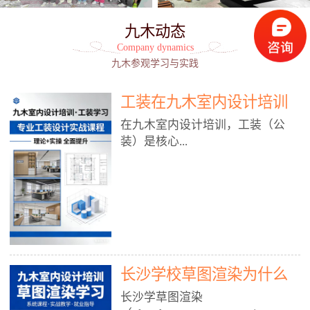
九木动态
Company dynamics
九木参观学习与实践
工装在九木室内设计培训
能学到东西吗?
在九木室内设计培训，工装（公
装）是核心...
模块之一，能学到非常系统、落
地、能直接用于工作的东西，不是
泛泛而谈，而是从规范、软件、材
料、施工到真实项目全链路覆盖。
下面给你讲得非常细、非常全面。
长沙学校草图渲染为什么
一、能学到什么（工装核心内容）
1. 工装类型全覆盖（真实商业空
九木室内设计培训机构
长沙学草图渲染
间）• 餐饮空间：中餐厅、西餐