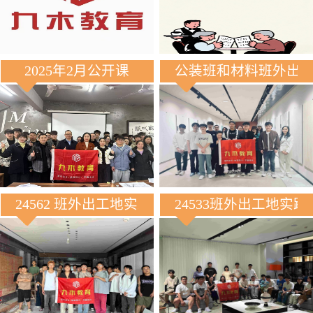
2025年2月公开课
公装班和材料班外出
24562 班外出工地实践
24533班外出工地实践