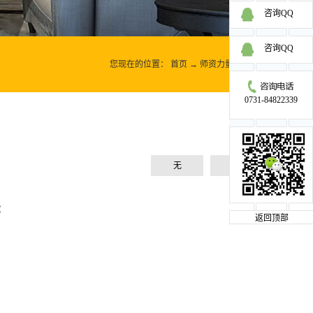
咨询QQ
咨询QQ
您现在的位置：
首页
→
师资力量
→
魏娟
0731-84822339
无
无
:
返回顶部