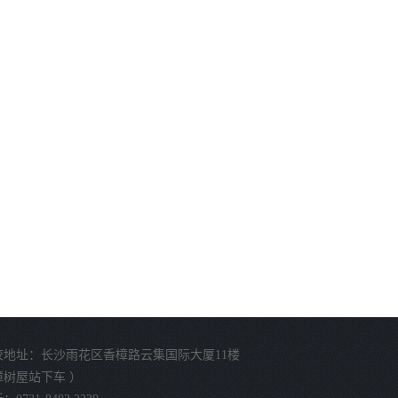
校地址：长沙雨花区香樟路云集国际大厦11楼
樟树屋站下车 ）