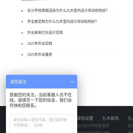
长沙学校草图渲染为什么九木室内设计培训机构好？
块之一，能学到非常系统、落地、能
学全屋定制为什么九木室内设计培训机构好？
直接用于工作的东西，不是泛泛而
谈，而是从规范、软件、材料、施工
外出易来灯光设计实践
到真实项目全链路覆盖。下面给你讲
2025年外出实践
得非常细、非常全面。一、能学到什
么（工装核心内容）1. 工装类型全覆
2025年外出量房
盖（真实商业空间）• 餐饮空间：中餐
厅、西餐厅、快餐店、奶茶店、火锅
店等布局、动线、后厨、消防、排
烟、照明、材料耐脏耐磨• 办公空间：
请您留言
开放式办公、会议室、接待区、茶
感谢您的关注，当前客服人员不在
水...
线，请填写一下您的信息，我们会
尽快和您联系。
关于我们
课程设置
九木装饰
九
公司简介
室内设计学历班
现代
多