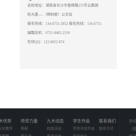
总校地址：湖南省长沙市香樟路255号云集国
际大厦----（樟树屋）公交站
报名热线：134-6751-5852
报名热线：134-6751-
5852
公司总机：0731-8482-2319
在线QQ：122-6652-874
木优势
师资力量
九木动态
学生作品
联系我们
学
元化教学
杨程
校园活动
学员手绘作品
联系方式
（