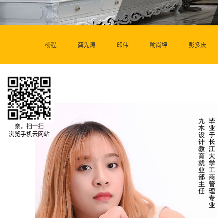
杨程
龚先涛
印伟
喻尚坤
彭多庆
亲，扫一扫
浏览手机云网站