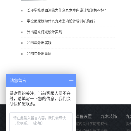
长沙学校草图渲染为什么九木室内设计培训机构好？
块之一，能学到非常系统、落地、能
学全屋定制为什么九木室内设计培训机构好？
直接用于工作的东西，不是泛泛而
谈，而是从规范、软件、材料、施工
外出易来灯光设计实践
到真实项目全链路覆盖。下面给你讲
2025年外出实践
得非常细、非常全面。一、能学到什
么（工装核心内容）1. 工装类型全覆
2025年外出量房
盖（真实商业空间）• 餐饮空间：中餐
厅、西餐厅、快餐店、奶茶店、火锅
店等布局、动线、后厨、消防、排
烟、照明、材料耐脏耐磨• 办公空间：
请您留言
开放式办公、会议室、接待区、茶
感谢您的关注，当前客服人员不在
水...
线，请填写一下您的信息，我们会
尽快和您联系。
关于我们
课程设置
九木装饰
九
公司简介
室内设计学历班
现代
多