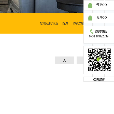
咨询QQ
咨询QQ
您现在的位置：
首页
→
师资力量
→
陈锑
0731-84822339
无
无
:
返回顶部