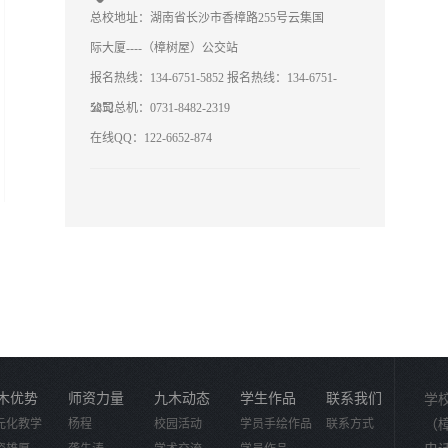
总校地址：湖南省长沙市香樟路255号云集国
际大厦----（樟树屋）公交站
报名热线：134-6751-5852
报名热线：134-6751-
5852
公司总机：0731-8482-2319
在线QQ：122-6652-874
木优势
师资力量
九木动态
学生作品
联系我们
学
元化教学
杨程
校园活动
学员手绘作品
联系方式
（