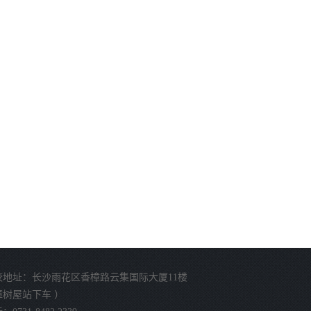
校地址：长沙雨花区香樟路云集国际大厦11楼
樟树屋站下车 ）