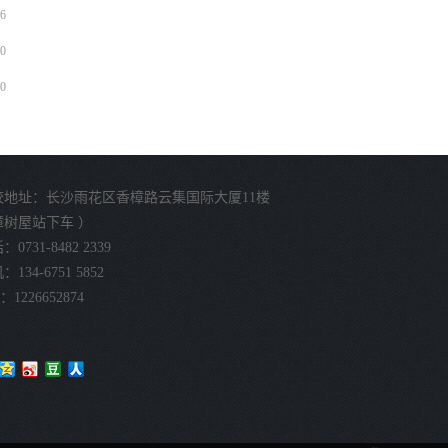
6
0
0
校地址：长沙雨花区香樟路云集国际大厦11楼
樟树屋站下车 ）
0731-8482 2339
134-6751 5852
：1226652874