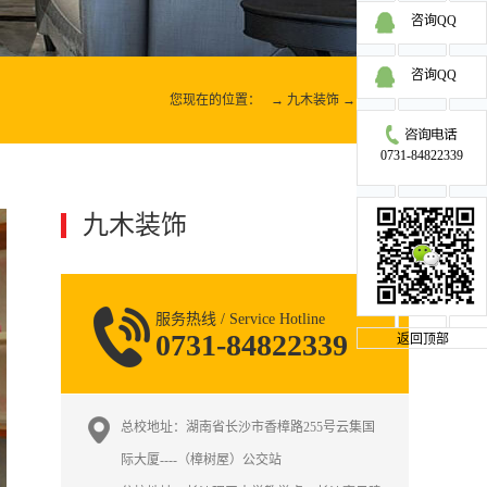
咨询QQ
咨询QQ
您现在的位置：
→
九木装饰
→
欧洲
>
...
0731-84822339
九木装饰
更多
服务热线 / Service Hotline
0731-84822339
返回顶部
总校地址：湖南省长沙市香樟路255号云集国
际大厦----（樟树屋）公交站