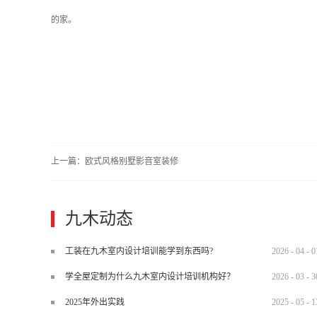
的家。
上一篇：
欧式风格别墅影音室装修
九木动态
工装在九木室内设计培训能学到东西吗?
2026
-
04
-
0
学全屋定制为什么九木室内设计培训机构好？
2026
-
03
-
3
2025年外出实践
2025
-
05
-
1