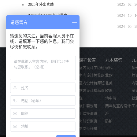
2025年外出实践
2025
-
02
-
2
24669班CAD班外出量房
2024
-
10
-
1
请您留言
2024.5.29材料班外出实训
2024
-
05
-
2
感谢您的关注，当前客服人员不在
线，请填写一下您的信息，我们会
尽快和您联系。
关于我们
课程设置
九木装饰
九
公司简介
室内设计学历班
现代
多
企业文化
室内设计总监班
北欧
师
活动视频
室内设计首席班
北美
内
软装设计精品课
欧洲
魔
程
地中海
就
软件套餐班
两年制室内设计
工
班
手绘特训班
岗前实训班
防护
平面设计班
电脑数字手绘班