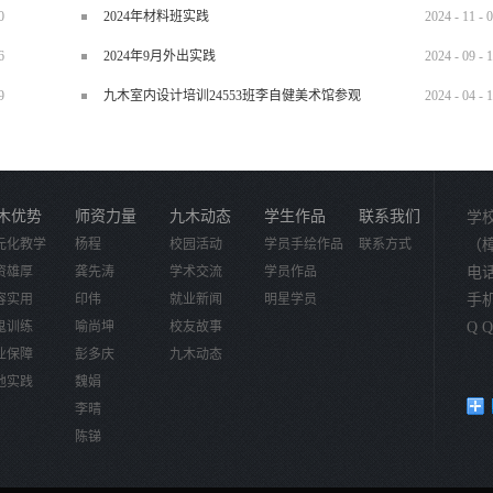
0
2024年材料班实践
2024
-
11
-
0
6
2024年9月外出实践
2024
-
09
-
1
9
九木室内设计培训24553班李自健美术馆参观
2024
-
04
-
1
木优势
师资力量
九木动态
学生作品
联系我们
学
元化教学
杨程
校园活动
学员手绘作品
联系方式
（
资雄厚
龚先涛
学术交流
学员作品
电话：
容实用
印伟
就业新闻
明星学员
手机：
鬼训练
喻尚坤
校友故事
Q Q
业保障
彭多庆
九木动态
地实践
魏娟
李晴
陈锑