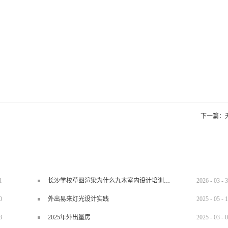
下一篇：
1
长沙学校草图渲染为什么九木室内设计培训机构好？
2026
-
03
-
3
0
外出易来灯光设计实践
2025
-
05
-
1
3
2025年外出量房
2025
-
03
-
0