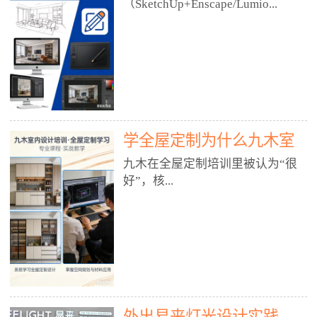
好？
（SketchUp+Enscape/Lumio...
厅、快餐店、奶茶店、火锅店等布
局、动线、后厨、消防、排烟、照
明、材料耐脏耐磨• 办公空间：开
n），九木之所以公认好，核心是
放式办公、会议室、接待区、茶水
只做室内、实战落地、全链路、本
间、强弱电规划• 酒店/民宿：大
地适配、总监带教、就业强，不是
堂、客房、走廊、布草间、消防疏
只教软件，而是教“能直接出图、
散• 商业店铺：服装店、美容院、
谈单、落地”的设计师能力。✅
网咖、展厅、培训机构• 公共空
学全屋定制为什么九木室
一、专一：20年只做室内，草图渲
间：展厅、会所、小型商业综合体
染是核心强项• 湖南少有的只做室
内设计培训机构好？
九木在全屋定制培训里被认为“很
2. 工装必备规范（非常关键）• 消
内设计培训的机构，不搞杂课，
好”，核...
防规范：疏散宽度、喷淋、烟感、
SketchUp+Enscape/Lumion是核心
防火分区、材料阻燃等级• 人体工
课程。• 课程完全贴合长沙本地市
程学：通道宽度、桌椅高度、动线
场：户型、材料、工艺、客户审
心是专注、实战、全链路、本地深
效率• 建筑规范：承重墙、梁位、
美、谈单习惯，学完就能用。• 不
耕、就业强，不是只教软件，而是
层高、设备井、强弱电、给排水•
教泛泛建模，只教室内定制/家装/
教“能直接上岗的设计师能力”。
工装制图标准：平面图、立面图、
工装的草图渲染逻辑。✅ 二、师
一、18年只做室内/全屋定制，够
节点大样、剖面图、材料表3. 全套
资：总监级全职，懂渲染更懂落地
专一• 湖南少有的只做室内设计培
软件技能（工装必备）• CAD：工
• 老师都是10年+实战设计总监，全
外出易来灯光设计实践
训的机构，不搞杂课，全屋定制是