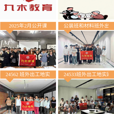
2025年2月公开课
公装班和材料班外出
24562 班外出工地实践
24533班外出工地实践