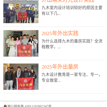
装施工图、深化图、节点大样、规
职授课，每月还在做真实项目。•
核心强项。• 课程完全贴合长沙本
范出图• 3DMAX+Vray：工装效果
九木室内设计培训较好的原因主要
不只教按钮操作，更讲建模逻辑、
地市场（户型、材料、工艺、客户
图、灯光、材质、商业空间表现•
有以下几...
材质真实感、灯光氛围、客户视
习惯），学完就能用。二、总监级
SU草图大师：快速建模、方案推敲
角、出图规范。• 创始人/艺术总监
全职师资，讲真东西• 老师都是10
• 酷家乐：快速出方案、全景图、
亲自带课，拿过行业金奖，懂设计
年+实战设计总监，全职授课，每
谈单展示• PS：效果图后期、方案
点： 1. 专注室内设计教育：是湖南
也懂市场。✅ 三、实战：3倍实操
2025年外出实践
月还在做真实项目。• 不只教软
排版、汇报PPT4. 材料与施工（工
唯一一家专业做室内设计教育的学
+真实项目，拒绝纸上谈兵• 实践课
件，更讲量房、谈单、预算、避
为什么选择九木的量房实践？全流
装最值钱的部分）• 工装常用材
校，专注设计教育20年，是专一、
时是理论3倍+，每周工地/材料市
坑、落地，都是一线经验。• 创始
程教学，...
料：地砖、石材、铝扣板、防火
专业、专注的高端室内设计培训品
场/家具馆实训。• 全程做真实项
人杨程老师亲自授课，拿过行业金
板、乳胶漆、木饰面、玻璃、不锈
牌，采用专业、实战的“理论加实
目：量房→CAD导入→SU建模
奖，懂设计也懂市场。三、实战为
钢• 施工工艺：吊顶、隔墙、地
践”教学模式，能从多方面培养室
→Enscape实时渲染→出图→谈单
王，拒绝纸上谈兵• 实践课时是理
从理论到落地 学习量房核心工
面、水电、防水、强弱电、消防改
内设计人才。2. 师资力量雄厚：由
2025年外出量房
→工地跟进。• 毕业至少15套SU模
论3倍+，每周工地/材料市场实
具：卷尺、激光测距仪、记录本
造• 成本控制：工装预算、报价、
10年以上经验的设计总监亲自授
型+10套高质量渲染图+3套完整方
训。• 学员全程参与真实项目：量
九木设计教育是一家专注、专一，
等，掌握“墙面平整度检测”“管道
损耗、工期管理• 工地实践：量
课，教师均为公司全职设计总监，
案，作品集直接求职。• 建模关联
房→CAD/酷家乐→拆单→预算→
专业做室...
定位”“空间动线规划”等实操技
房、现场交底、施工问题处理5. 方
在本行业从事设计工作8 - 10年以
CAD尺寸，渲染可预览材料/灯光/
谈单→工地跟进。• 毕业至少15套
巧。 结合CAD软件现场绘制原始
案设计能力（从0到完整方案）• 需
上。他们每月都有项目要做，能带
动线，提前发现落地问题。✅ 四、
施工图+3个完整案例，作品集直接
结构图，理解户型优缺点，为设计
求分析：客户定位、预算、风格、
领学生参与量房、谈单等实践活
课程：全链路，学完就是“会渲染
找工作。四、全链路课程，学完就
内设计培训的机构，拥有19年的丰
方案提供精准依据。工地实地教
功能• 平面布局：动线、分区、效
动，让学生学完可直接上岗，且对
的设计师”• 软件精通：SU建模（组
是设计师• 覆盖：软件（CAD/酷家
富经验。无论您是否有设计基础，
学，直面真实挑战 走进真实装修
率、合规• 风格设计：现代、极
学生认真负责。3. 教学模式多样：
件/场景/剖面/联动CAD）+
湘公网安备 43011102002347号