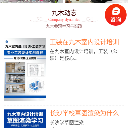
九木动态
Company dynamics
九木参观学习与实践
工装在九木室内设计培训
能学到东西吗?
在九木室内设计培训，工装（公
装）是核心...
模块之一，能学到非常系统、落
地、能直接用于工作的东西，不是
泛泛而谈，而是从规范、软件、材
料、施工到真实项目全链路覆盖。
下面给你讲得非常细、非常全面。
长沙学校草图渲染为什么
一、能学到什么（工装核心内容）
1. 工装类型全覆盖（真实商业空
九木室内设计培训机构
长沙学草图渲染
间）• 餐饮空间：中餐厅、西餐